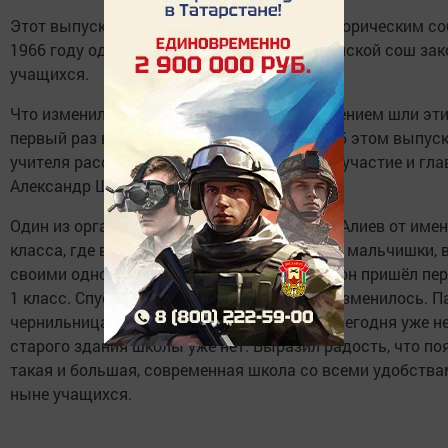
Этот выпуск запомнился многим и был историческим со
1966 году одновременно в Старошаймурзинской сош зак
учащихся.
Что изменилось с тех пор и с каким настроением шли эт
первый раз в первый класс 50 лет назад. Об этом выпус
учителя рассказали на встрече, где принял участие и гл
Александр Шадриков.
Один из организаторов мероприятия Марс Алиев от имен
класса, где в то время учились только одни мальчишки, 
своими одноклассниками вспоминает, как он пришёл пер
1 класс. Спустя 50 лет, конечно же многое изменилось. П
чернильницами, промокашки - всего этого сегодня уже не
старого здания школы уже нет. Выразил радость, что по
такая и большая, современная школа со всеми удобства
ныне учащихся.