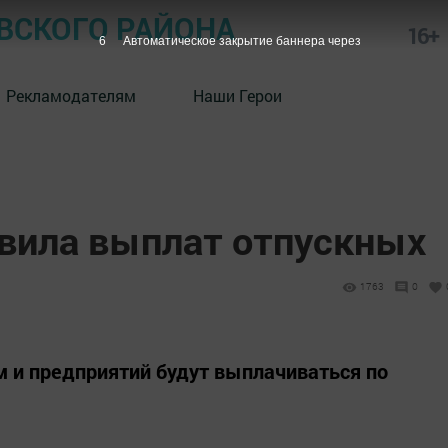
СКОГО РАЙОНА
16+
5
Автоматическое закрытие баннера через
Рекламодателям
Наши Герои
вила выплат отпускных
1763
0
 и предприятий будут выплачиваться по