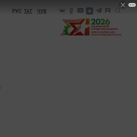
РУС
ТАТ
ЧУВ
0