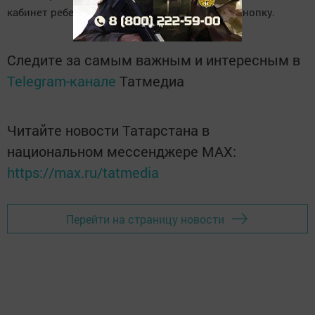
кабинет ребенка и нажав соответствующую кнопку.
Следите за самым важным и интересным в
Telegram-канале
Татмедиа
Читайте новости Татарстана в
национальном мессенджере MАХ:
https://max.ru/tatmedia
Перейти на страницу новости