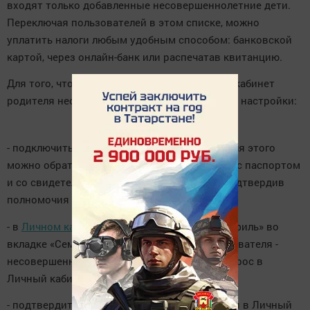
входят только добавленные несовершеннолетние дети.
Переключая пользователей в этом списке, можно
уплатить налоги любым удобным способом: банковской
картой, через онлайн-банк или распечатав квитанцию.
Для того, чтобы добавить ребенка в Личный кабинет
родителя необходимо выполнить следующие настройки:
- подключить ребенка к
Личному кабинету
. Для этого
можно обратиться в любой налоговый орган с паспортом
и со свидетельством о рождении ребёнка, подтвердив
полномочия законного представителя.
- в
Личном кабинет
родителя в разделе «Профиль» во
вкладке «Семейный доступ» добавить пользователя -
несовершеннолетнего ребенка, отправив запрос в
Личный кабинет ребенка.
- подтвердить направленный запрос, перейдя в Личный