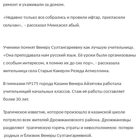
ремонт и ухаживали за домом.
«Недавно только все собрались и провели ифтар, пригласили
сельчан», - рассказал Минхасил абый.
Ученики помнят Венеру Султангареевну как лучшую учительницу.
«Она преподавала нам русский язык. Её уроки были организованы
с особым интересом, я помню их до сих пор», - рассказала
жительница села Старые Какерли Резеда Аглиуллина.
В гимназии №175 города Казани Венера Айзятова работала
учительницей начальных классов. Стаж её работы составляет
более 30 лет.
Трагическое известие, которое произошло в казанской школе
потрясло всех жителей Дрожжановского района. Дрожжановцы
разделяют трагическую горечь утраты и невосполнимую потерю
родных и близких Венеры Султангареевной.