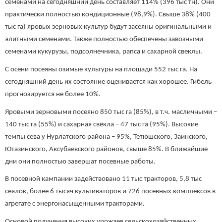
семенами на сегодняшний день составляет 114% (396 тыс тн). Они
практически полностью кондиционные (98,9%). Свыше 38% (400
тыс га) яровых зерновых культур будут засеяны оригинальными и
элитными семенами. Также полностью обеспечены завозными
семенами кукурузы, подсолнечника, рапса и сахарной свеклы.
С осени посеяны озимые культуры на площади 552 тыс га. На
сегодняшний день их состояние оценивается как хорошее. Гибель
прогнозируется не более 10%.
Яровыми зерновыми посеяно 850 тыс га (85%), в т.ч. масличными –
140 тыс га (55%) и сахарная свёкла – 47 тыс га (95%). Высокие
темпы сева у Нурлатского района – 95%, Тетюшского, Заинского,
Ютазинского, Аксубаевского районов, свыше 85%. В ближайшие
дни они полностью завершат посевные работы.
В посевной кампании задействовано 11 тыс тракторов, 5,8 тыс
сеялок, более 6 тысяч культиваторов и 726 посевных комплексов в
агрегате с энергонасыщенными тракторами.
Основой получения высоких урожаев сельскохозяйственных