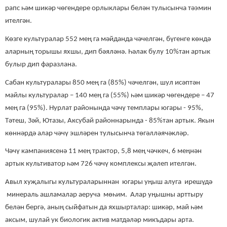
рапс һәм шикәр чөгендере орлыклары белән тулысынча тәэмин
ителгән.
Көзге культуралар 552 мең га мәйданда чәчелгән, бүгенге көндә
аларның торышы яхшы, дип бәяләнә. Һәлак булу 10%тан артык
булыр дип фаразлана.
Сабан культуралары 850 мең га (85%) чәчелгән, шул исәптән
майлы культуралар – 140 мең га (55%) һәм шикәр чөгендере – 47
мең га (95%). Нурлат районында чәчү темплары югары - 95%,
Тәтеш, Зәй, Ютазы, Аксубай районнарында - 85%тан артык. Якын
көннәрдә алар чәчү эшләрен тулысынча төгәлләячәкләр.
Чәчү кампаниясенә 11 мең трактор, 5,8 мең чәчкеч, 6 меңнән
артык культиватор һәм 726 чәчү комплексы җәлеп ителгән.
Авыл хуҗалыгы культураларыннан югары уңыш алуга ирешүдә
минераль ашламалар аеруча мөһим. Алар уңышны арттыру
белән бергә, аның сыйфатын да яхшырталар: шикәр, май һәм
аксым, шулай ук биологик актив матдәләр микъдары арта.