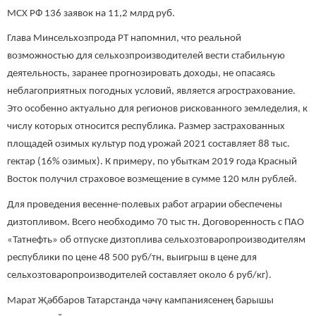
МСХ РФ 136 заявок на 11,2 млрд руб.
Глава Минсельхозпрода РТ напомнил, что реальной
возможностью для сельхозпроизводителей вести стабильную
деятельность, заранее прогнозировать доходы, не опасаясь
неблагоприятных погодных условий, является агрострахование.
Это особенно актуально для регионов рискованного земледелия, к
числу которых относится республика. Размер застрахованных
площадей озимых культур под урожай 2021 составляет 88 тыс.
гектар (16% озимых). К примеру, по убыткам 2019 года Красный
Восток получил страховое возмещение в сумме 120 млн рублей.
Для проведения весенне-полевых работ аграрии обеспечены
дизтопливом. Всего необходимо 70 тыс тн. Договоренность с ПАО
«Татнефть» об отпуске дизтоплива сельхозтоваропроизводителям
республики по цене 48 500 руб/тн, выигрыш в цене для
сельхозтоваропроизводителей составляет около 6 руб/кг).
Марат Җәббаров Татарстанда чәчү кампаниясенең барышы