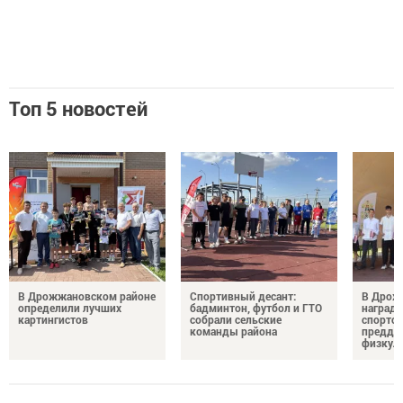
Топ 5 новостей
В Дрожжановском районе
Спортивный десант:
В Дрож
определили лучших
бадминтон, футбол и ГТО
награди
картингистов
собрали сельские
спортсм
команды района
преддв
физкул