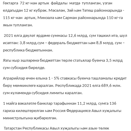
Гектарга 72 кг-нан артык файдалы матдә тупланган, узган
елдагыдан 12 кг күбрәк. Мәсәлән, Зәй һәм Тәтеш районнарында -
115 кг-нан артык, Минзәлә һәм Сарман районнарында 110 кг-га
якын тупланган.
2021 елга дәүләт ярдәме суммасы 12,6 млрд. сум тәшкил итә, шул
исәптән: 3,8 млрд.сум – федераль бюджеттан һәм 8,8 млрд. сум –
республика бюджетыннан.
Язгы кыр эшләренә бюджеттан төрле статьялар буенча 3,5 млрд
сум субсидия бирелде.
Аграрийлар өчен елына 1 - 5% ставкасы буенча ташламалы кредит
бирү мөмкинлеге каралган. Республикада 2021 елга 689,6 млн.
сум күләмендә субсидия лимиты каралган.
1 майга вәкаләтле банклар тарафыннан 11,2 млрд. сумга 136
гариза килештерелгән һәм Россия Федерациясе Авыл хуҗалыгы
министрлыгына җибәрелгән.
Татарстан Республикасы Авыл хуҗалыгы һәм азык-төлек