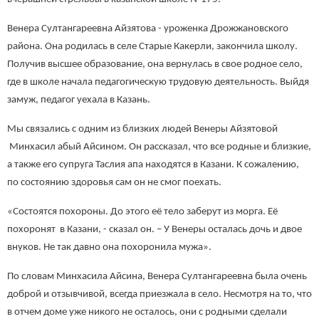
Венера Султангареевна Айзятова - уроженка Дрожжановского
района. Она родилась в селе Старые Какерли, закончила школу.
Получив высшее образование, она вернулась в свое родное село,
где в школе начала педагогическую трудовую деятельность. Выйдя
замуж, педагог уехала в Казань.
Мы связались с одним из близких людей Венеры Айзятовой
Минхасил абый Айсином. Он рассказал, что все родные и близкие,
а также его супруга Таслия апа находятся в Казани. К сожалению,
по состоянию здоровья сам он не смог поехать.
«Состоятся похороны. До этого её тело заберут из морга. Её
похоронят в Казани, - сказал он. – У Венеры осталась дочь и двое
внуков. Не так давно она похоронила мужа».
По словам Минхасила Айсина, Венера Султангареевна была очень
доброй и отзывчивой, всегда приезжала в село. Несмотря на то, что
в отчем доме уже никого не осталось, они с родными сделали