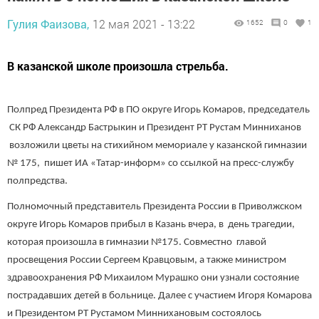
Гулия Фаизова,
12 мая 2021 - 13:22
1652
0
1
В казанской школе произошла стрельба.
Полпред Президента РФ в ПО округе Игорь Комаров, председатель
СК РФ Александр Бастрыкин и Президент РТ Рустам Минниханов
возложили цветы на стихийном мемориале у казанской гимназии
№ 175, пишет ИА «Татар-информ» со ссылкой на пресс-службу
полпредства.
Полномочный представитель Президента России в Приволжском
округе Игорь Комаров прибыл в Казань вчера, в день трагедии,
которая произошла в гимназии №175. Совместно главой
просвещения России Сергеем Кравцовым, а также министром
здравоохранения РФ Михаилом Мурашко они узнали состояние
пострадавших детей в больнице. Далее с участием Игоря Комарова
и Президентом РТ Рустамом Миннихановым состоялось