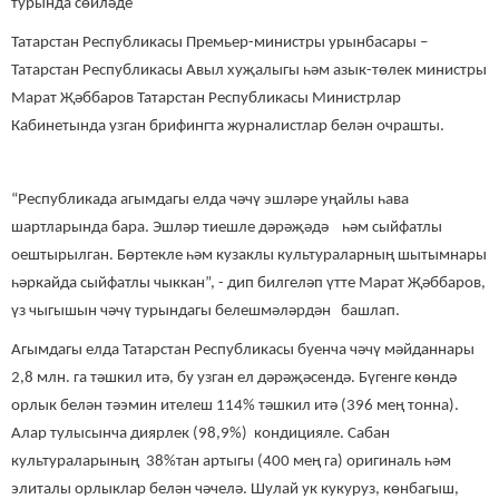
турында сөйләде
Татарстан Республикасы Премьер-министры урынбасары –
Татарстан Республикасы Авыл хуҗалыгы һәм азык-төлек министры
Марат Җәббаров Татарстан Республикасы Министрлар
Кабинетында узган брифингта журналистлар белән очрашты.
“Республикада агымдагы елда чәчү эшләре уңайлы һава
шартларында бара. Эшләр тиешле дәрәҗәдә һәм сыйфатлы
оештырылган. Бөртекле һәм кузаклы культураларның шытымнары
һәркайда сыйфатлы чыккан”, - дип билгеләп үтте Марат Җәббаров,
үз чыгышын чәчү турындагы белешмәләрдән башлап.
Агымдагы елда Татарстан Республикасы буенча чәчү мәйданнары
2,8 млн. га тәшкил итә, бу узган ел дәрәҗәсендә. Бүгенге көндә
орлык белән тәэмин ителеш 114% тәшкил итә (396 мең тонна).
Алар тулысынча диярлек (98,9%) кондицияле. Сабан
культураларының 38%тан артыгы (400 мең га) оригиналь һәм
элиталы орлыклар белән чәчелә. Шулай ук кукуруз, көнбагыш,