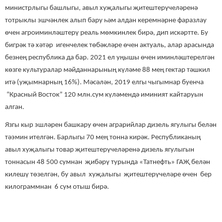
министрлыгы башлыгы, авыл хуҗалыгы җитештерүчеләренә
тотрыклы эшчәнлек алып бару һәм алдан керемнәрне фаразлау
өчен агроиминләштерү реаль мөмкинлек бирә, дип искәртте. Бу
бигрәк тә хәтәр игенчелек төбәкләре өчен актуаль, алар арасында
безнең республика да бар. 2021 ел уңышы өчен иминләштерелгән
көзге культуралар мәйданнарының күләме 88 мең гектар тәшкил
итә (уҗымнарның 16%). Мәсәлән, 2019 елгы чыгымнар буенча
“Красный Восток” 120 млн.сум күләмендә иминият кайтаруын
алган.
Язгы кыр эшләрен башкару өчен аграрийлар дизель ягулыгы белән
тәэмин ителгән. Барлыгы 70 мең тонна кирәк. Республиканың
авыл хуҗалыгы товар җитештерүчеләренә дизель ягулыгын
тоннасын 48 500 сумнан җибәрү турында «Татнефть» ГАҖ белән
килешү төзелгән, бу авыл хуҗалыгы җитештерүчеләре өчен бер
килограммнан 6 сум отыш бирә.