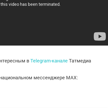
интересным в
Telegram-канале
Татмедиа
в национальном мессенджере MАХ: