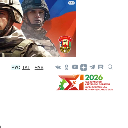
РУС
ТАТ
ЧУВ
е