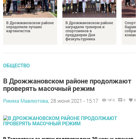
В Дрожжановском районе
В Дрожжановском районе
Спортив
определили лучших
наградили тренеров и
бадминт
картингистов
спортсменов в
собрали
преддверии Дня
команд
физкультурника
ОБЩЕСТВО
В Дрожжановском районе продолжают
проверять масочный режим
Римма Мавлютова,
28 июня 2021 - 15:17
1812
0
0
В Татарстане за сутки подтверждено 39 новых случаев