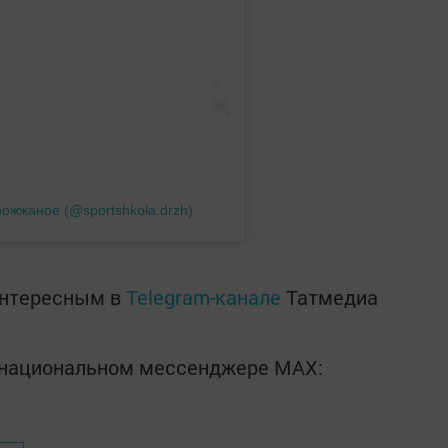
ожжаное (@sportshkola.drzh)
интересным в
Telegram-канале
Татмедиа
в национальном мессенджере MАХ: