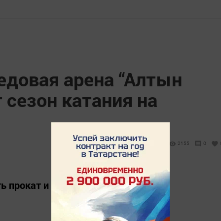
довая арена “Алтын
 сезон катания на
2155
0
ь прокат и заточка коньков.