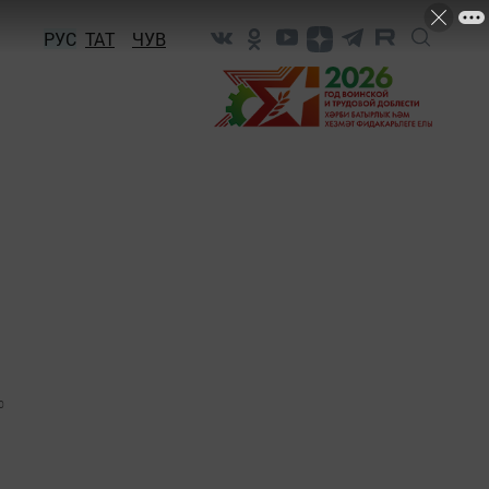
РУС
ТАТ
ЧУВ
0