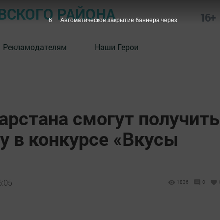
СКОГО РАЙОНА
16+
5
Автоматическое закрытие баннера через
Рекламодателям
Наши Герои
арстана смогут получить
у в конкурсе «Вкусы
6:05
1836
0