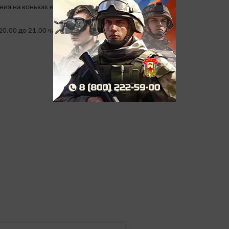
ния на коньках в ледовой арене “Алтын Барс”
20.00 до 21.00 час.