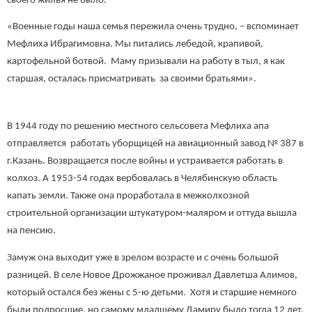
своего жилья не было.
«Военные годы наша семья пережила очень трудно, – вспоминает
Мефлиха Ибрагимовна. Мы питались лебедой, крапивой,
картофельной ботвой. Маму призывали на работу в тыл, я как
старшая, осталась присматривать за своими братьями».
В 1944 году по решению местного сельсовета Мефлиха апа
отправляется работать уборщицей на авиационный завод № 387 в
г.Казань. Возвращается после войны и устраивается работать в
колхоз. А 1953-54 годах вербовалась в Челябинскую область
капать земли. Также она проработала в межколхозной
строительной организации штукатуром-маляром и оттуда вышла
на пенсию.
Замуж она выходит уже в зрелом возрасте и с очень большой
разницей. В селе Новое Дрожжаное проживал Давлетша Алимов,
который остался без жены с 5-ю детьми. Хотя и старшие немного
были подросшие, но самому младшему Дамиру было тогда 12 лет.