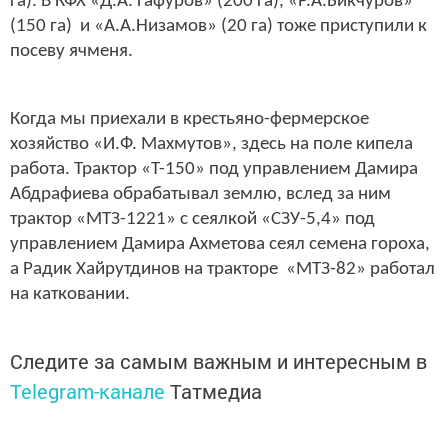
га). В КФХ «Д.А. Гафуров» (200 га), «Р.А.Бикчуров»
(150 га) и «А.А.Низамов» (20 га) тоже приступили к
посеву ячменя.
Когда мы приехали в крестьяно-фермерское
хозяйство «И.Ф. Махмутов», здесь на поле кипела
работа. Трактор «Т-150» под управлением Дамира
Абдрафиева обрабатывал землю, вслед за ним
трактор «МТЗ-1221» с сеялкой «СЗУ-5,4» под
управлением Дамира Ахметова сеял семена гороха,
а Радик Хайрутдинов на тракторе «МТЗ-82» работал
на катковании.
Следите за самым важным и интересным в
Telegram-канале
Татмедиа