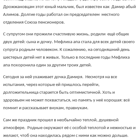
Дрожжановцам этот юный мальчик, был известен как Дамир абый
Алимов. Долгие годы работал он председателем местного
отделения Союза пенсионеров.
С супругом они прожили счастливую жизнь, родили ещё общих
двух детей: сына и дочку. Мефлиха апа стала для всех детей своего
супруга родным человеком. К сожалению, на сегодняшний день
шестерых детей нет в живых. Только в последние годы Мефлиха
апа похоронила один за другим троих детей.
Сегодня за ней ухаживает дочка Дамиря. Несмотря на все
испытания, через которые ей пришлось перейти,
долгожительница старается быть оптимистичной. Хоть и
здоровьем не может похвастаться, но память у неё хорошая: всё
помнит и рассказывает внукам, правнукам.
Сам же праздник прошел в необычайно теплой, душевной
атмосфере. Родные окружают её с особой теплотой и нежностью и
желают, чтоб она находилась рядом с ними как можно дольше.