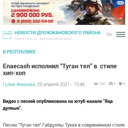
НОВОСТИ ДРОЖЖАНОВСКОГО РАЙОНА
16+
Газета "Туган як" - Дрожжановский район
В РЕСПУБЛИКЕ
Enaecash исполнил “Туган тел” в стиле
хип-хоп
Гулия Фаизова,
20 апреля 2021 - 15:46
1221
0
0
Видео с песней опубликована на ютуб-канале ”Яңа
дулкын".
Песню "Туган тел" Габдуллы Тукая в современном стиле