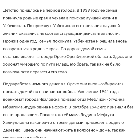
Детство пришлось на период голода. В 1939 году её семья
покинула родные края и уехала в поисках лучшей жизни в
Узбекистан. По приезду в Узбекистан все описания «лучшей
жизни» оказались не соответствующими действительности.
Прожив один год семья покинула Узбекистан и решила вновь
возвратиться в родные края. По дороге домой семья
останавливается в городе Орске Оренбургской области. Здесь они
хоронят умершего по пути младшего брата, так как не было
возможности перевести его тело.
Подзаработав немного денег в г. Орске они вновь собираются
поехать домой но начинается война. Уже летом 1941 года
военкомат города Чкаловска призвал отца Мефлихи - Ягудина
Ибрагима Ягудиновича на фронт. В октябре 1942 его признали без
вести пропавшим. После этого её мама Ягудина Мефтуха
Халиулловна наконец-то с тремя детьми приезңает в родную
деревню.
Здесь они начинают жить в колхозном доме, так как