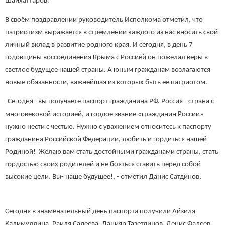
Шайхаттаров.
В своём поздравлении руководитель Исполкома отметил, что
патриотизм выражается в стремлении каждого из нас вносить свой
личный вклад в развитие родного края. И сегодня, в день 7
годовщины воссоединения Крыма с Россией он пожелал веры в
светлое будущее нашей страны. А юным гражданам возлагаются
новые обязанности, важнейшая из которых быть её патриотом.
-Сегодня– вы получаете паспорт гражданина РФ. Россия - страна с
многовековой историей, и гордое звание «гражданин России»
нужно нести с честью. Нужно с уважением относитесь к паспорту
гражданина Российской Федерации, любить и гордиться нашей
Родиной! Желаю вам стать достойными гражданами страны, стать
гордостью своих родителей и не бояться ставить перед собой
высокие цели. Вы- наше будущее!, - отметил Данис Сатдинов.
Сегодня в знаменательный день паспорта получили Айзиля
Калимуллина, Раиля Садеева, Данияр Тазетдинов, Денис Фадеев,