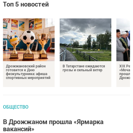
Топ 5 новостей
Дрожжановский район
В Татарстане ожидаются
XIX Рел
готовится к Дню
грозы и сильный ветер
«Мочале
физкультурника: афиша
прошли
спортивных мероприятий
Дрожжа
ОБЩЕСТВО
В Дрожжаном прошла «Ярмарка
вакансий»