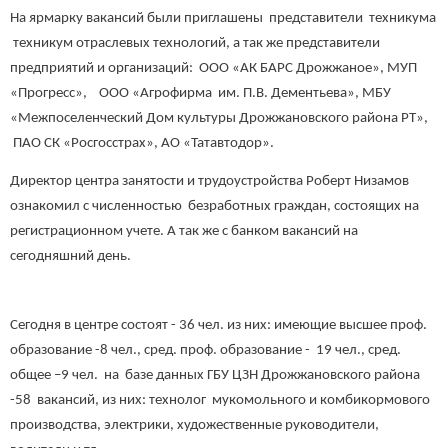
На ярмарку вакансий были приглашены представители техникума
техникум отраслевых технологий, а так же представители
предприятий и организаций: ООО «АК БАРС Дрожжаное», МУП
«Прогресс», ООО «Агрофирма им. П.В. Дементьева», МБУ
«Межпоселенческий Дом культуры Дрожжановского района РТ»,
ПАО СК «Росгосстрах», АО «Татавтодор».
Директор центра занятости и трудоустройства Роберт Низамов
ознакомил с численностью безработных граждан, состоящих на
регистрационном учете. А так же с банком вакансий на
сегодняшний день.
Сегодня в центре состоят - 36 чел. из них: имеющие высшее проф.
образование -8 чел., сред. проф. образование - 19 чел., сред.
общее –9 чел. на базе данных ГБУ ЦЗН Дрожжановского района
-58 вакансий, из них: технолог мукомольного и комбикормового
производства, электрики, художественные руководители,