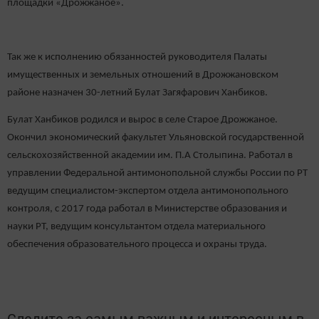
площадки «Дрожжаное».
Так
же к исполнению обязанностей руководителя Палаты
имущественных и земельных отношений в Дрожжановском
районе назначен 30-летний Булат Загяфарович Ханбиков.
Булат Ханбиков родился и вырос в селе Старое Дрожжаное.
Окончил экономический факультет Ульяновской государственной
сельскохозяйственной академии им. П.А Столыпина. Работал в
управлении Федеральной антимонопольной службы России по РТ
ведущим специалистом-экспертом отдела антимонопольного
контроля, с 2017 года работал в Министерстве образования и
науки РТ, ведущим консультантом отдела материального
обеспечения образовательного процесса и охраны труда.
Следите за самым важным и интересным в