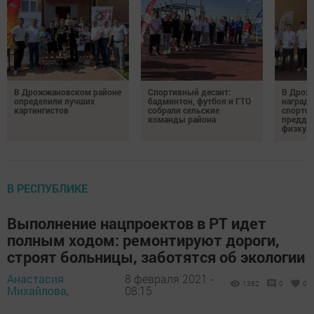
В Дрожжановском районе
Спортивный десант:
В Дрож
определили лучших
бадминтон, футбол и ГТО
награди
картингистов
собрали сельские
спортсм
команды района
преддв
физкул
В РЕСПУБЛИКЕ
Выполнение нацпроектов в РТ идет
полным ходом: ремонтируют дороги,
строят больницы, заботятся об экологии
Анастасия
8 февраля 2021 -
1362
0
0
Михайлова,
08:15