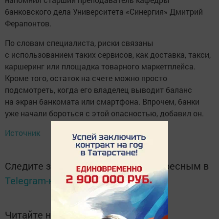
банковского дела Университета «Синергия» Дмитрий
Ферапонтов.
По словам специалиста, риски связаны
с использованием таких сервисов, как доставка, такси,
каршеринг или площадка товарного маркетплейса.
Кроме того, остаток на счете можно просто
подсмотреть, когда его владелец выводит баланс
на экран банкомата или смартфона. Впрочем, банки
уже начали бороться с этой опасностью, добавил он.
Источник
Следите за самым важным и интересным в
Telegram-канале
Татмедиа
Читайте новости Татарстана в