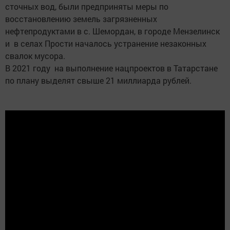
сточных вод, были предприняты меры по
восстановлению земель загрязненных
нефтепродуктами в с. Шемордан, в городе Мензелинск
и в селах Прости началось устранение незаконных
свалок мусора.
В 2021 году на выполнение нацпроектов в Татарстане
по плану выделят свыше 21 миллиарда рублей.