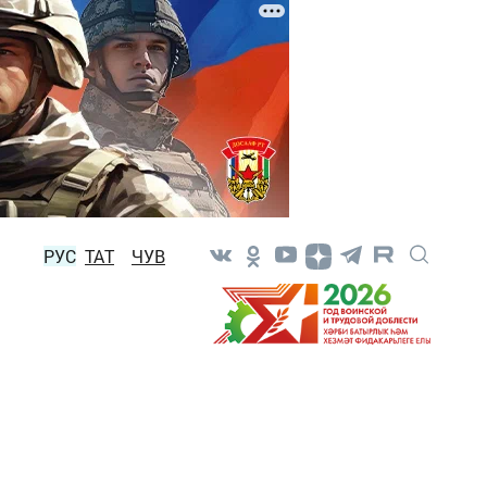
РУС
ТАТ
ЧУВ