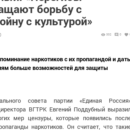
ащают борьбу с
ойну с культурой»
0
332
0
поминание наркотиков с их пропагандой и дат
иям больше возможностей для защиты
ального совета партии «Единая Россия
 директора ВГТРК Евгений Поддубный вырази
огих мер цензуры, которые появились посл
ропаганды наркотиков. Он считает, что таки