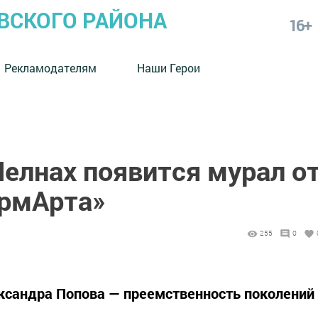
СКОГО РАЙОНА
16+
Рекламодателям
Наши Герои
елнах появится мурал о
ормАрта»
255
0
ксандра Попова — преемственность поколений