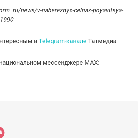
form. ru/news/v-nabereznyx-celnax-poyavitsya-
31990
интересным в
Telegram-канале
Татмедиа
в национальном мессенджере MАХ: