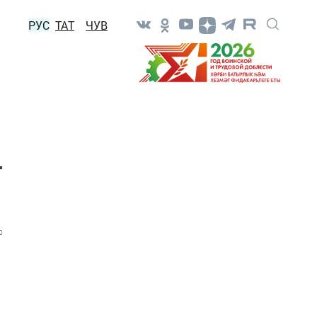
РУС
ТАТ
ЧУВ
т
0