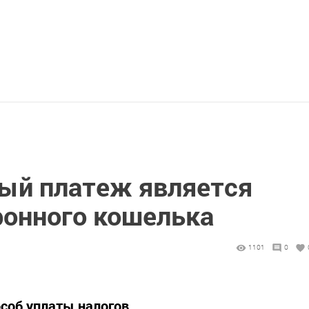
ый платеж является
ронного кошелька
1101
0
соб уплаты налогов.