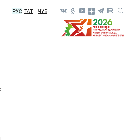
РУС
ТАТ
ЧУВ
0