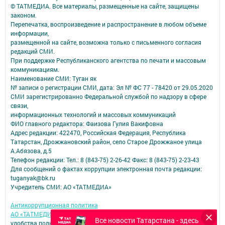
© ТАТМЕДИА. Все материалы, размещенные на сайте, защищены
законом.
Перепечатка, воспроизведение и распространение в любом объеме
информации,
размещенной на сайте, возможна только с письменного согласия
редакций СМИ.
При поддержке Республиканского агентства по печати и массовым
коммуникациям.
Наименование СМИ: Туган як
№ записи о регистрации СМИ, дата: Эл № ФС 77 - 78420 от 29.05.2020
СМИ зарегистрированно Федеральной службой по надзору в сфере
связи,
информационных технологий и массовых коммуникаций
ФИО главного редактора: Фаизова Гулия Вакифовна
Адрес редакции: 422470, Российская Федерация, Республика
Татарстан, Дрожжановский район, село Старое Дрожжаное улица
А.Абязова, д.5
Телефон редакции: Тел.: 8 (843-75) 2-26-42 Факс: 8 (843-75) 2-23-43
Для сообщений о фактах коррупции электронная почта редакции:
tuganyak@bk.ru
Учредитель СМИ: АО «ТАТМЕДИА»
Антикоррупционная политика
АО «ТАТМЕДИА» использует «cookie»
для персонализации сервисов и
Все новости Татарстана - здесь
удобства пользователей сайтом.