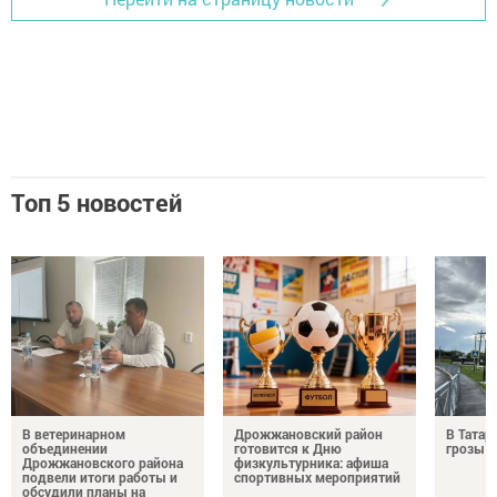
Топ 5 новостей
В ветеринарном
Дрожжановский район
В Татар
объединении
готовится к Дню
грозы и
Дрожжановского района
физкультурника: афиша
подвели итоги работы и
спортивных мероприятий
обсудили планы на