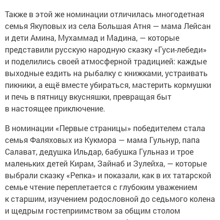
Также в этой же номинации отличилась многодетная
семья Якуповых из села Большая Атня — мама Лейсан
и дети Амина, Мухаммад и Мадина, — которые
представили русскую народную сказку «Гуси-лебеди»
и поделились своей атмосферной традицией: каждые
выходные ездить на рыбалку с книжками, устраивать
пикники, а ещё вместе убираться, мастерить кормушки
и печь в пятницу вкусняшки, превращая быт
в настоящее приключение.
В номинации «Первые страницы» победителем стала
семья Фаляховых из Кукмора — мама Гульнур, папа
Салават, дедушка Ильдар, бабушка Гульназ и трое
маленьких детей Кирам, Зайнаб и Зулейха, — которые
выбрали сказку «Репка» и показали, как в их татарской
семье чтение переплетается с глубоким уважением
к старшим, изучением родословной до седьмого колена
и щедрым гостеприимством за общим столом