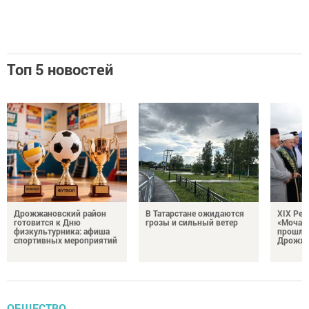
Топ 5 новостей
Дрожжановский район
В Татарстане ожидаются
XIX Рел
готовится к Дню
грозы и сильный ветер
«Мочале
физкультурника: афиша
прошли
спортивных мероприятий
Дрожжа
ОБЩЕСТВО