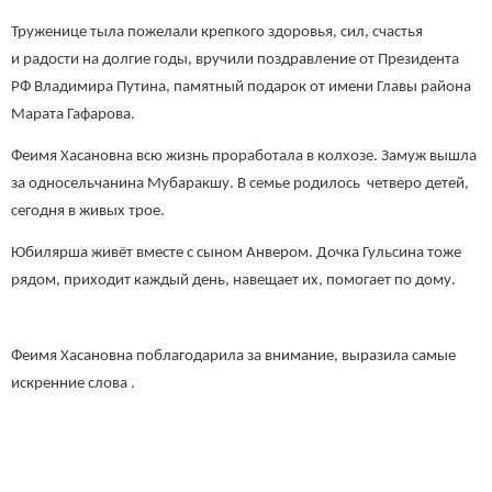
Труженице тыла пожелали крепкого здоровья, сил, счастья
и радости на долгие годы, вручили поздравление от Президента
РФ Владимира Путина, памятный подарок от имени Главы района
Марата Гафарова.
Феимя Хасановна всю жизнь проработала в колхозе. Замуж вышла
за односельчанина Мубаракшу. В семье родилось четверо детей,
сегодня в живых трое.
Юбилярша живёт вместе с сыном Анвером. Дочка Гульсина тоже
рядом, приходит каждый день, навещает их, помогает по дому.
Феимя Хасановна поблагодарила за внимание, выразила самые
искренние слова .