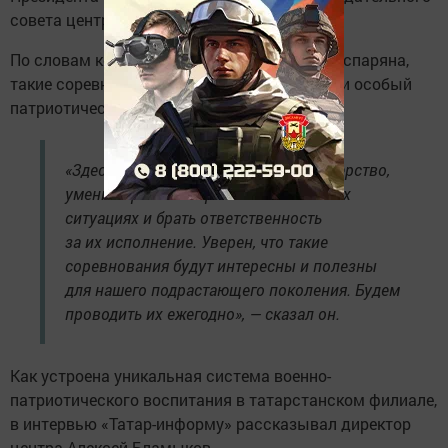
совета центра «ВОИН» Юрий Трутнев.
По словам командира центра Андраника Гаспаряна,
такие соревнования формируют у молодежи особый
патриотический дух.
«Здесь важны командная работа, лидерство,
умение принимать решения в сложных
ситуациях и брать ответственность
за их исполнение. Уверен, что такие
соревнования будут интересны и полезны
для нашего подрастающего поколения. Будем
проводить их ежегодно», — сказал он.
Как устроена уникальная система военно-
патриотического воспитания в татарстанском филиале,
в интервью «Татар-информу» рассказывал директор
центра Алексей Бламыков.