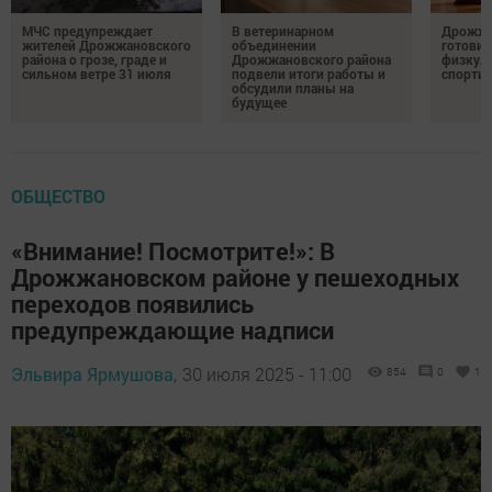
МЧС предупреждает
В ветеринарном
Дрожжа
жителей Дрожжановского
объединении
готовит
района о грозе, граде и
Дрожжановского района
физкул
сильном ветре 31 июля
подвели итоги работы и
спорти
обсудили планы на
будущее
ОБЩЕСТВО
«Внимание! Посмотрите!»: В
Дрожжановском районе у пешеходных
переходов появились
предупреждающие надписи
Эльвира Ярмушова,
30 июля 2025 - 11:00
854
0
1