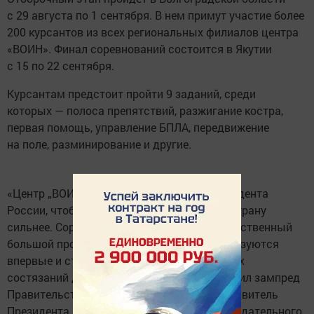
с 29 августа по 1 сентября. В нем примут участие более
200 курсантов из всех региональных филиалов центра
«ВОИН». Финал соревнований состоится в Якутии
с 15 по 22 сентября.
Курсантам предстоит пройти 9 заданий, среди
которых — полоса препятствий, разжигание костра,
первая помощь, управление БПЛА, передвижение
на поле, разминирование и другие.
«Центр „ВОИН“ создан по поручению Президента
России, чтобы сделать нашу молодежь и страну
сильнее. Соревнования „Путь ВОИНа“ — собственный
большой проект Центра „ВОИН“. Они организуются
впервые и станут одними из самых крупных
состязаний для наших курсантов», — отметил зампред
Правительства РФ — полномочный представитель
Президента РФ в ДФО, председатель Наблюдательного