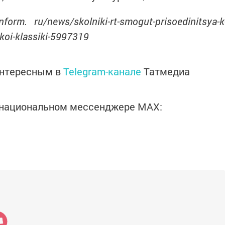
form. ru/news/skolniki-rt-smogut-prisoedinitsya-k
skoi-klassiki-5997319
интересным в
Telegram-канале
Татмедиа
в национальном мессенджере MАХ: