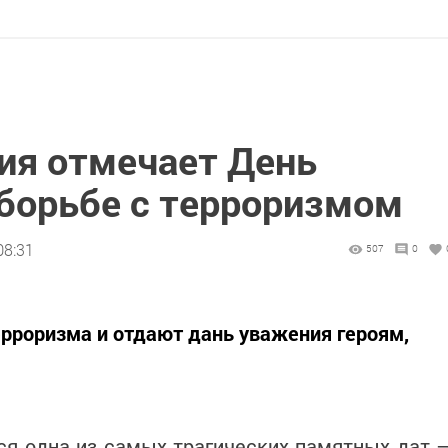
сия отмечает День
 борьбе с терроризмом
08:31
507
0
рроризма и отдают дань уважения героям,
ся одна из самых трагических памятных дат 