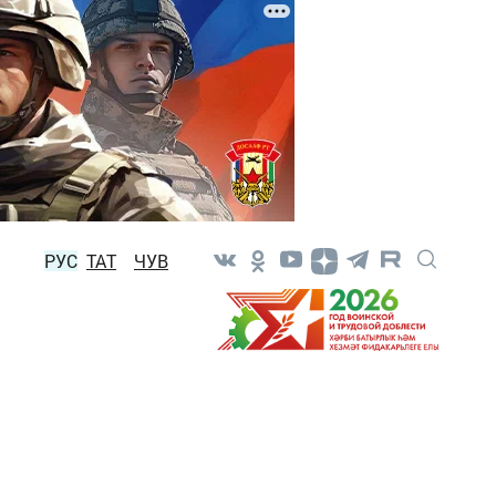
РУС
ТАТ
ЧУВ