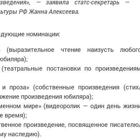
зведения», — заявила статс-секретарь —
льтуры РФ Жанна Алексеева.
едующие номинации:
» (выразительное чтение наизусть любог
юбиляра);
 (театральные постановки по произведения
 и проза» (собственные произведения (стих
олжение произведения юбиляра);
менном мире» (видеоролик — один день жизн
е время);
твенное произведение, посвященное писателю
му наследию).