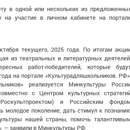
оту в одной или нескольких из предложенны
у на участие в личном кабинете на портал
тября текущего, 2025 года. По итогам акци
щая из театральных и литературных деятелей
ресных работ-победителей, которые буду
года на портале «Культурадляшкольников. РФ»
льников» реализуется Минкультуры Росси
овместно с Центром культурных стратеги
(Роскультпроектом) и Российским фондо
ть молодое поколение, дать стимул к познани
культуры нашей страны, помочь талантливы
», — заявили в Минкультуры РФ.