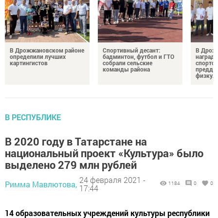
В Дрожжановском районе
Спортивный десант:
В Дрож
определили лучших
бадминтон, футбол и ГТО
награди
картингистов
собрали сельские
спортсм
команды района
преддв
физкул
В РЕСПУБЛИКЕ
В 2020 году в Татарстане на
национальный проект «Культура» было
выделено 279 млн рублей
24 февраля 2021 -
Римма Мавлютова,
1184
0
0
17:44
14 образовательных учреждений культуры республики