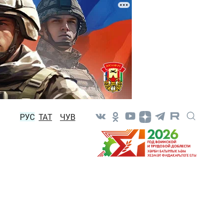
РУС
ТАТ
ЧУВ