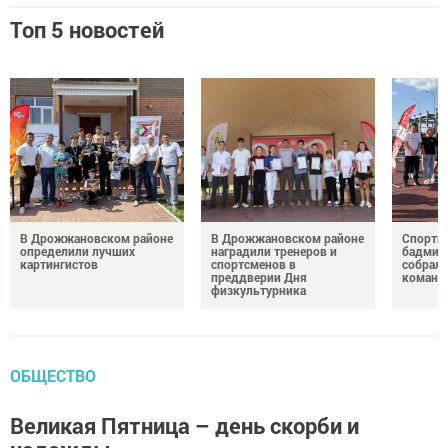
Топ 5 новостей
В Дрожжановском районе
В Дрожжановском районе
Спортив
определили лучших
наградили тренеров и
бадминт
картингистов
спортсменов в
собрали
преддверии Дня
команд
физкультурника
ОБЩЕСТВО
Великая Пятница – день скорби и