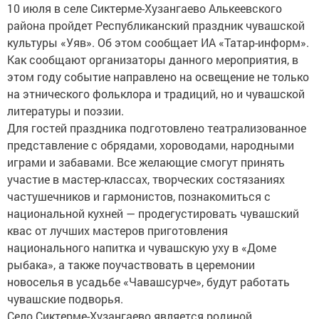
10 июля в селе Сиктерме-Хузангаево Алькеевского
района пройдет Республиканский праздник чувашской
культуры «Уяв». Об этом сообщает ИА «Татар-информ».
Как сообщают организаторы данного мероприятия, в
этом году событие направлено на освещение не только
на этнического фольклора и традиций, но и чувашской
литературы и поэзии.
Для гостей праздника подготовлено театрализованное
представление с обрядами, хороводами, народными
играми и забавами. Все желающие смогут принять
участие в мастер-классах, творческих состязаниях
частушечников и гармонистов, познакомиться с
национальной кухней — продегустировать чувашский
квас от лучших мастеров приготовления
национального напитка и чувашскую уху в «Доме
рыбака», а также поучаствовать в церемонии
новоселья в усадьбе «Чавашсурче», будут работать
чувашские подворья.
Село Сиктерме-Хузангаево является родиной