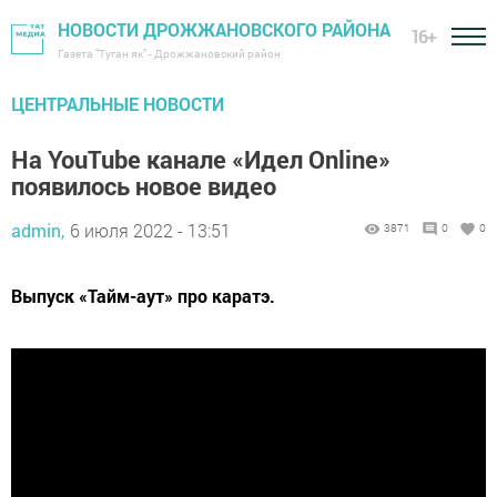
НОВОСТИ ДРОЖЖАНОВСКОГО РАЙОНА
16+
Газета "Туган як" - Дрожжановский район
ЦЕНТРАЛЬНЫЕ НОВОСТИ
На YouTube канале «Идел Online»
появилось новое видео
admin,
6 июля 2022 - 13:51
3871
0
0
Выпуск «Тайм-аут» про каратэ.