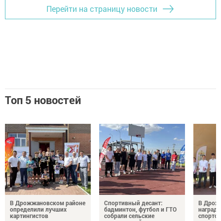
Перейти на страницу новости
Топ 5 новостей
В Дрожжановском районе
Спортивный десант:
В Дрож
определили лучших
бадминтон, футбол и ГТО
награди
картингистов
собрали сельские
спортсм