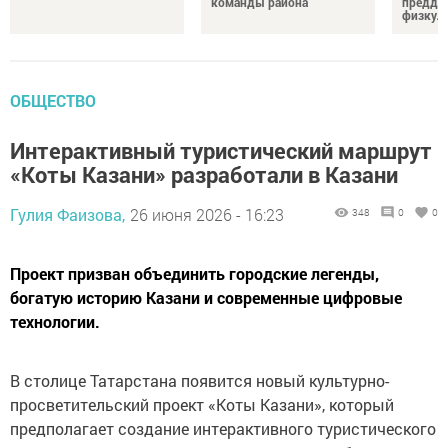
команды района
преддв
физкул
ОБЩЕСТВО
Интерактивный туристический маршрут
«Коты Казани» разработали в Казани
Гулия Фаизова,
26 июня 2026 - 16:23
348
0
0
Проект призван объединить городские легенды,
богатую историю Казани и современные цифровые
технологии.
В столице Татарстана появится новый культурно-
просветительский проект «Коты Казани», который
предполагает создание интерактивного туристического