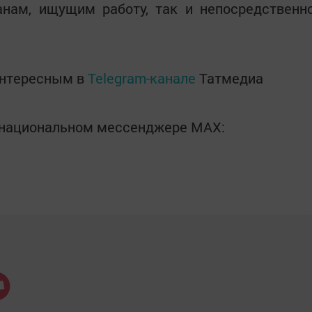
анам, ищущим работу, так и непосредственн
интересным в
Telegram-канале
Татмедиа
в национальном мессенджере MАХ: