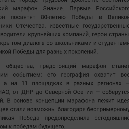
ский марафон Знание. Первые Российског
он посвятят 80-летию Победы в Велико
ники Отечества, известные государственны
водители крупнейших компаний, герои страны
ткрытом диалоге со школьниками и студентам
икой Победы для разных поколений.
а общества, предстоящий марафон стане
ким событием: его география охватит вс
, а на 11 площадках в разных регионах 
НАО, от ДНР до Северной Осетии — соберутс
й. В основе концепции марафона лежит иде
дущее стали возможны благодаря беспримерном
ликая Победа предопределила сегодняшни
ом к победам будущего.