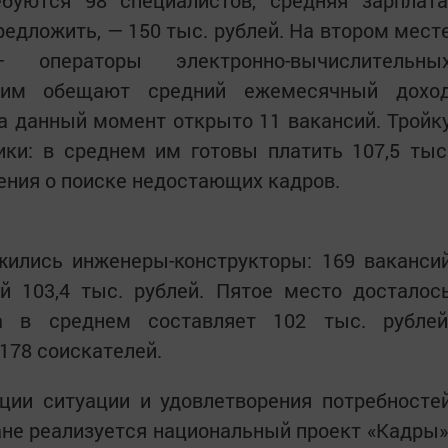
буются 98 специалистов, средняя зарплата
редложить, — 150 тыс. рублей. На втором мест
ператоры электронно-вычислительны
 им обещают средний ежемесячный дохо
 на данный момент открыто 11 вакансий. Тройк
ки: в среднем им готовы платить 107,5 тыс
ения о поиске недостающих кадров.
жились инженеры-конструкторы: 169 ваканси
й 103,4 тыс. рублей. Пятое место досталос
а в среднем составляет 102 тыс. рублей
 178 соискателей.
ции ситуации и удовлетворения потребносте
ране реализуется национальный проект «Кадры»