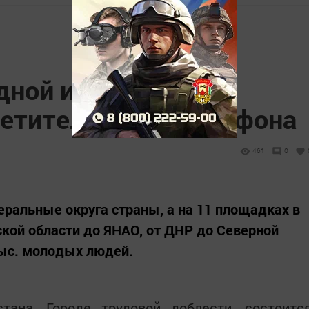
дной из стартовых
етительского марафона
461
0
еральные округа страны, а на 11 площадках в
ской области до ЯНАО, от ДНР до Северной
тыс. молодых людей.
тана, Городе трудовой доблести, состоитс