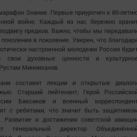
 марафон Знание. Первые приурочен к 80-лети
нной войне. Каждый из нас бережно храни
 подвигу предков. Важно, чтобы мы передавал
 поколения в поколение. Уверен, что благодар
иотически настроенной молодежи Россия буде
яя свои духовные ценности и культурно
 Рустам Минниханов.
ани составят лекции и открытые диалог
ью. Старший лейтенант, Герой Российско
сим Баксиков и военный корреспонден
ят с ребятами, что значит быть защитнико
 Развитие и достижения советской авиаци
 генеральный директор Объединённо