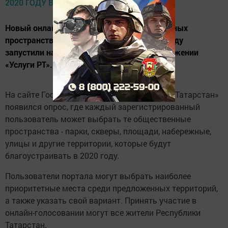
Новый онлайн-опрос по выбору общественных
пространств для благоустройства в 2020 году
запустили на портале Госуслуг РТ и в приложении
«Услуги РТ».
На сайте Госуслуг РТ в разделе «Открытый Татарстан»
появился опрос, где каждый зарегистрированный
пользователь может выбрать те общественные
пространства - парки, скверы, площади, набережные,
улицы и другие территории, которые будут
благоустраивать в 2020 году.
Пользователи портала могут выбрать наиболее
приоритетные места среди предложенных территорий,
а также указать свой вариант. Принять участие в
онлайн-голосовании могут все жители Республики
Татарстан.