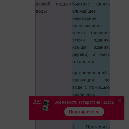
резкий подъем
быстрее занять
воды
ближайшее
безопасное
возвышенное
место (верхние
этажи здания,
крыша здания,
дерево) и быть
готовым к
организованной
эвакуации по
воде с помощью
различных
плавсредств или
Все новости Татарстана - здесь
пешим порядком
Подпишитесь
по бродам.
2. Применять