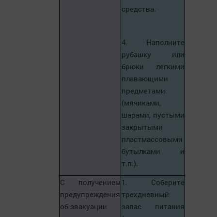
средства.
4. Наполните
рубашку или
брюки легкими
плавающими
предметами
(мячиками,
шарами, пустыми
закрытыми
пластмассовыми
бутылками и
т.п.).
С получением
1. Соберите
предупреждения
трехдневный
об эвакуации
запас питания