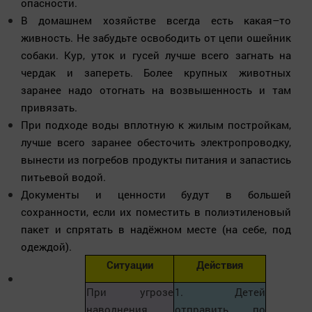
опасности.
В домашнем хозяйстве всегда есть какая–то
живность. Не забудьте освободить от цепи ошейник
собаки. Кур, уток и гусей лучше всего загнать на
чердак и запереть. Более крупных животных
заранее надо отогнать на возвышенность и там
привязать.
При подходе воды вплотную к жилым постройкам,
лучше всего заранее обесточить электропроводку,
вынести из погребов продукты питания и запастись
питьевой водой.
Документы и ценности будут в большей
сохранности, если их поместить в полиэтиленовый
пакет и спрятать в надёжном месте (на себе, под
одеждой).
Ситуации
Действия
При угрозе
1. Детей
наводнения
отправить по