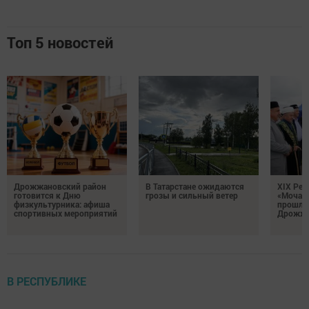
Топ 5 новостей
Дрожжановский район
В Татарстане ожидаются
XIX Рел
готовится к Дню
грозы и сильный ветер
«Мочале
физкультурника: афиша
прошли
спортивных мероприятий
Дрожжа
В РЕСПУБЛИКЕ