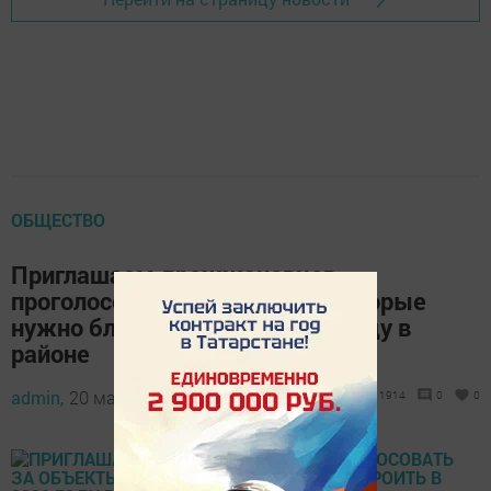
ОБЩЕСТВО
Приглашаем дрожжановцев
проголосовать за объекты, которые
нужно благоустроить в 2020 году в
районе
admin,
20 марта 2019 - 12:25
1914
0
0