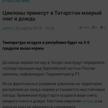
В РЕСПУБЛИКЕ
Циклоны принесут в Татарстан мокрый
снег и дождь
admin,
20 марта 2019 - 15:24
1669
0
0
Температура воздуха в республике будет на 5-6
градусов выше нормы
До конца недели погоду в Татарстане будут определять
господствующие над Европейской частью России
циклоны, информирует Гидрометцентр РТ.
Из-за фронтальных разделов циклонов на территории
республики до конца недели установится неустойчивая
погода. Временами будут идти осадки в виде снега,
мокрого снега и дождя. Местами вероятен
туман
, а на
дорогах кое-где образуется гололедица,