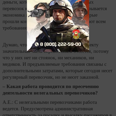
деньги, которые перетекают от регулярных
перевозок к заказным. Существенно подрывается
экономика легальных перевозчиков, которые
прошли конкурсные процедуры и отвечают всем
требованиям.
Думаю, что благодаря новому законопроекту
значительная часть перевозчиков отсеется, потому
что у них нет ни стоянок, ни механиков, ни
медиков. И предъявляемые требования связаны с
дополнительными затратами, которые сегодня несет
регулярный перевозчик, но не несет заказной.
– Какая работа проводится по пресечению
деятельности нелегальных перевозчиков?
А.Е.: С нелегальными перевозчиками работа
ведется. Предусмотрена административная
ответственность за посадку и высадку пассажиров в