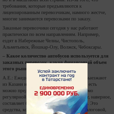
требования, которые предъявляются к
лицензированным перевозчикам, намного жестче,
многие занимаются перевозками по заказу.
Заказные перевозчики сегодня у нас работают
практически по всем направлениям. Например,
ездят в Набережные Челны, Чистополь,
Альметьевск, Йошкар-Олу, Волжск, Чебоксары.
– Какое количество автобусов используется для
заказных перевозок, каков финансовый объем
этого рынка?
А.Е.: Ежедневно до 400–500 автобусов выезжают
из Казани и въезжает в нашу столицу. То есть
можно представить масштаб. И это помимо
регулярной ежедневной сетки. Их оборот, наверное,
составляет более миллиарда рублей в год. Это
средства, которые идут «мимо кассы», налоговой,