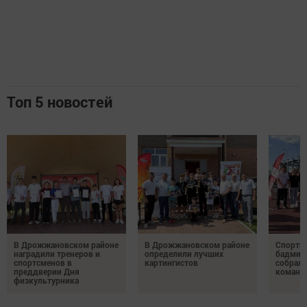
Топ 5 новостей
В Дрожжановском районе
В Дрожжановском районе
Спортив
наградили тренеров и
определили лучших
бадминт
спортсменов в
картингистов
собрали
преддверии Дня
команд
физкультурника