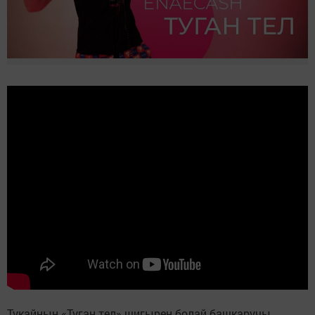
Тукайның «Туган тел» шигырен болай башкаручы