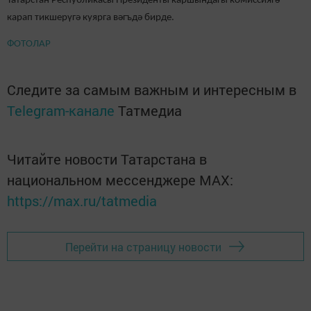
Татарстан Республикасы Президенты каршындагы комиссиягә
карап тикшерүгә куярга вәгъдә бирде.
ФОТОЛАР
Следите за самым важным и интересным в
Telegram-канале
Татмедиа
Читайте новости Татарстана в
национальном мессенджере MАХ:
https://max.ru/tatmedia
Перейти на страницу новости