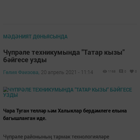
МӘДӘНИЯТ ДӨНЬЯСЫНДА
Чүпрәле техникумында "Татар кызы"
бәйгесе узды
Гөлия Фәизова,
20 апрель 2021 - 11:14
1168
0
0
Чара Туган телләр һәм Халыклар бердәмлеге елына
багышланган иде.
Чүпрәле районының тармак технологияләре