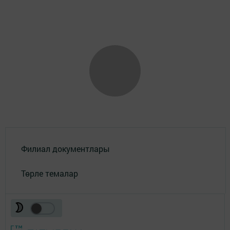
Филиал документлары
Төрле темалар