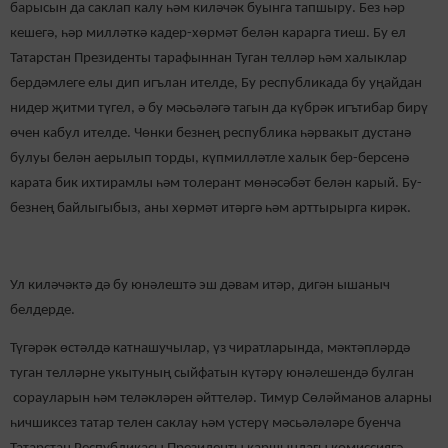
барысын да саклап калу һәм киләчәк буынга тапшыру. Без һәр
кешегә, һәр милләткә кадер-хөрмәт белән карарга тиеш. Бу ел
Татарстан Президенты тарафыннан Туган телләр һәм халыклар
бердәмлеге елы дип игълан ителде, Бу республикада бу уңайдан
нидер җитми түгел, ә бу мәсьәләгә тагын да күбрәк игътибар бирү
өчен кабул ителде. Чөнки безнең республика һәрвакыт дустанә
булуы белән аерылып торды, күпмилләтле халык бер-берсенә
карата бик ихтирамлы һәм толерант мөнәсәбәт белән карый. Бу-
безнең байлыгыбыз, аны хөрмәт итәргә һәм арттырырга кирәк.
Ул киләчәктә дә бу юнәлештә эш дәвам итәр, дигән ышаныч
белдерде.
Түгәрәк өстәлдә катнашучылар, үз чиратларында, мәктәпләрдә
туган телләрне укытуның сыйфатын күтәрү юнәлешендә булган
сорауларын һәм теләкләрен әйттеләр. Тимур Сөләйманов аларны
һичшиксез татар телен саклау һәм үстерү мәсьәләләре буенча