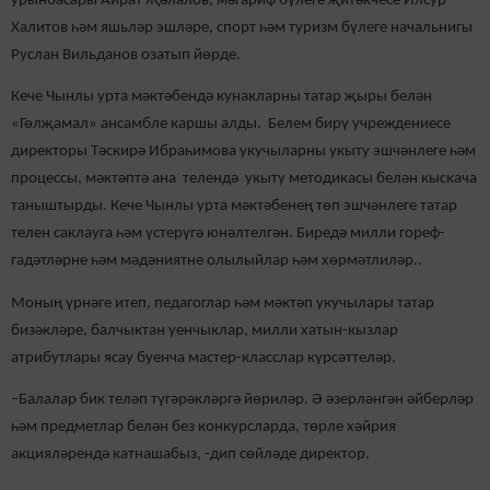
урынбасары Айрат Җәлалов, мәгариф бүлеге җитәкчесе Илсур
Халитов һәм яшьләр эшләре, спорт һәм туризм бүлеге начальнигы
Руслан Вильданов озатып йөрде.
Кече Чынлы урта мәктәбендә кунакларны татар җыры белән
«Гөлҗамал» ансамбле каршы алды. Белем бирү учреждениесе
директоры Тәскирә Ибраһимова укучыларны укыту эшчәнлеге һәм
процессы, мәктәптә ана телендә укыту методикасы белән кыскача
таныштырды. Кече Чынлы урта мәктәбенең төп эшчәнлеге татар
телен саклауга һәм үстерүгә юнәлтелгән. Биредә милли гореф-
гадәтләрне һәм мәдәниятне олылыйлар һәм хөрмәтлиләр..
Моның үрнәге итеп, педагоглар һәм мәктәп укучылары татар
бизәкләре, балчыктан уенчыклар, милли хатын-кызлар
атрибутлары ясау буенча мастер-класслар күрсәттеләр.
–Балалар бик теләп түгәрәкләргә йөриләр. Ә әзерләнгән әйберләр
һәм предметлар белән без конкурсларда, төрле хәйрия
акцияләрендә катнашабыз, -дип сөйләде директор.