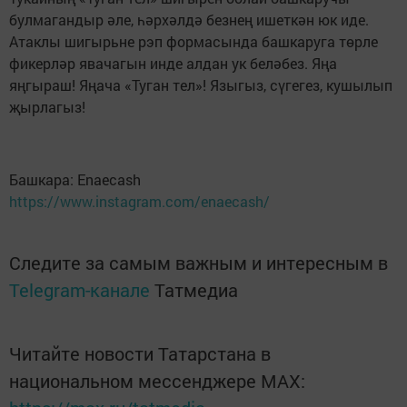
булмагандыр әле, һәрхәлдә безнең ишеткән юк иде.
Атаклы шигырьне рэп формасында башкаруга төрле
фикерләр явачагын инде алдан ук беләбез. Яңа
яңгыраш! Яңача «Туган тел»! Языгыз, сүгегез, кушылып
җырлагыз!
Башкара: Enaecash
https://www.instagram.com/enaecash/
Следите за самым важным и интересным в
Telegram-канале
Татмедиа
Читайте новости Татарстана в
национальном мессенджере MАХ: