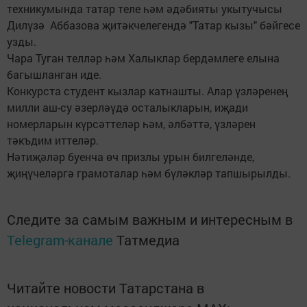
техникумында татар теле һәм әдәбияты укытучысы
Дилүзә Аббазова җитәкчелегендә "Татар кызы" бәйгесе
узды.
Чара Туган телләр һәм Халыклар бердәмлеге елына
багышланган иде.
Конкурста студент кызлар катнашты. Алар үзләренең
милли аш-су әзерләүдә осталыкларын, иҗади
номерларын күрсәттеләр һәм, әлбәттә, үзләрен
тәкъдим иттеләр.
Нәтиҗәләр буенча өч призлы урын билгеләнде,
җиңүчеләргә грамоталар һәм бүләкләр тапшырылды.
Следите за самым важным и интересным в
Telegram-канале
Татмедиа
Читайте новости Татарстана в