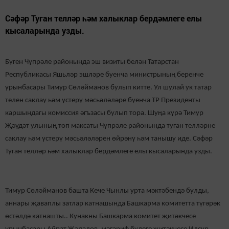
Сәфәр Туган телләр һәм халыклар бердәмлеге елы
кысаларында узды.
Бүген Чүпрәле районында эш визиты белән Татарстан
Республикасы Яшьләр эшләре буенча министрының беренче
урынбасары Тимур Сөләйманов булып китте. Ул шулай ук татар
телен саклау һәм үстерү мәсьәләләре буенча ТР Президенты
каршындагы комиссия әгъзасы булып тора. Шуңа күрә Тимур
Җәүдәт улының төп максаты Чүпрәле районында туган телләрне
саклау һәм үстерү мәсьәләләрен өйрәнү һәм танышу иде. Сәфәр
Туган телләр һәм халыклар бердәмлеге елы кысаларында узды.
Тимур Сөләйманов башта Кече Чынлы урта мәктәбендә булды,
аннары җаваплы затлар катнашында Башкарма комитетта түгәрәк
өстәлдә катнашты.. Кунакны Башкарма комитет җитәкчесе