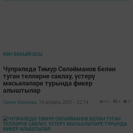
КӨН ВАКЫЙГАСЫ
Чүпрәледә Тимур Сөләйманов белән
туган телләрне саклау, үстерү
мәсьәләләре турында фикер
алыштылар
Гөлия Фәизова,
16 апрель 2021 - 22:14
610
0
0