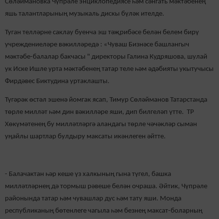
Сөләймановка Чүпрәле энциклопедиясе һәм сәнгать мәктәбенең
яшь талантларының музыкаль дискы бүләк ителде.
Туган телләрне саклау буенча эш тәҗрибәсе белән белем бирү
учреждениеләре вәкилләредә : «Чуваш Бизнәсе башлангыч
мәктәбе-балалар бакчасы " директоры Галина Кудряшова, шулай
ук Иске Ишле урта мәктәбенең татар теле һәм әдәбияты укытучысы
Фирдәвес Биктудина уртаклашты.
Түгәрәк өстәл эшенә йомгак ясап, Тимур Сөләйманов Татарстанда
төрле милләт һәм дин вәкилләре яши, дип билгеләп үтте. ТР
Хөкүмәтенең бу милләтләргә аландагы төрле чәчәкләр сыман
уңайлы шартлар булдыру максаты икәнлеген әйтте.
- Балачактан һәр кеше үз халкының гына түгел, башка
милләтләрнең дә тормыш рәвеше белән очраша. Әйтик, Чүпрәле
районында татар һәм чувашлар дус һәм тату яши. Монда
республиканың бөтенлеге чагыла һәм безнең максат-боларның