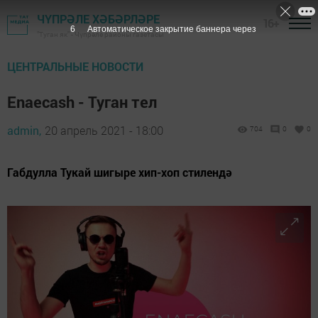
ЧҮПРӘЛЕ ХӘБӘРЛӘРЕ
16+
5
Автоматическое закрытие баннера через
"Туган як" - Чүпрәле районы газетасы
ЦЕНТРАЛЬНЫЕ НОВОСТИ
Enaecash - Туган тел
admin,
20 апрель 2021 - 18:00
704
0
0
Габдулла Тукай шигыре хип-хоп стилендә