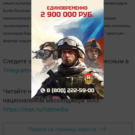
уҗым культураларын ашлама белән тукландыруны тәмамладык.
Бүген булачак уңышның язмышы хәл ителә. Ул
механизаторларның, белгечләрнең килешеп, киңәшләшеп
эшләүләренә, хезмәтне оештыруга, чәчү кампаниясенең оптималь
срокларда башкарылуына бәйле,-ди “И.Ф.Махмутов” крестьян-
фермер хуҗалыгы җитәкчесе Ильмир Мәхмүтов.
Следите за самым важным и интересным в
Telegram-канале
Татмедиа
Читайте новости Татарстана в
национальном мессенджере MАХ:
https://max.ru/tatmedia
Перейти на страницу новости