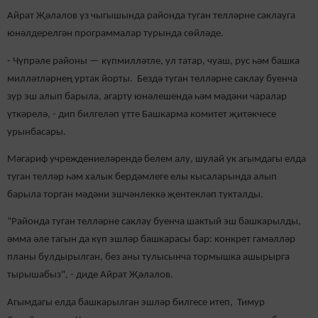
Айрат Җәлалов үз чыгышында районда туган телләрне саклауга
юнәлдерелгән программалар турында сөйләде.
- Чүпрәле районы — күпмилләтле, ул татар, чуаш, рус һәм башка
милләтләрнең уртак йорты. Бездә туган телләрне саклау буенча
зур эш алып барыла, агарту юнәлешендә һәм мәдәни чаралар
үткәрелә, - дип билгеләп үтте Башкарма комитет җитәкчесе
урынбасары.
Мәгариф учреждениеләрендә белем алу, шулай ук агымдагы елда
туган телләр һәм халык бердәмлеге елы кысаларында алып
барыла торган мәдәни эшчәнлеккә җентекләп тукталды.
“Районда туган телләрне саклау буенча шактый эш башкарылды,
әмма әле тагын да күп эшләр башкарасы бар: конкрет гамәлләр
планы булдырылган, без аны тулысынча тормышка ашырырга
тырышабыз", - диде Айрат Җәлалов.
Агымдагы елда башкарылган эшләр билгесе итеп, Тимур