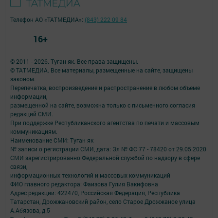
Телефон АО «ТАТМЕДИА»:
(843) 222 09 84
16+
© 2011 - 2026. Туган як. Все права защищены.
© ТАТМЕДИА. Все материалы, размещенные на сайте, защищены
законом.
Перепечатка, воспроизведение и распространение в любом объеме
информации,
размещенной на сайте, возможна только с письменного согласия
редакций СМИ.
При поддержке Республиканского агентства по печати и массовым
коммуникациям.
Наименование СМИ: Туган як
№ записи о регистрации СМИ, дата: Эл № ФС 77 - 78420 от 29.05.2020
СМИ зарегистрированно Федеральной службой по надзору в сфере
связи,
информационных технологий и массовых коммуникаций
ФИО главного редактора: Фаизова Гулия Вакифовна
Адрес редакции: 422470, Российская Федерация, Республика
Татарстан, Дрожжановский район, село Старое Дрожжаное улица
А.Абязова, д.5