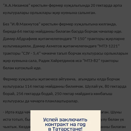
“А.А.Низамов” крестьян-фермер хуҗалыгында 20 гектарда арпа
культуралары орлыклары җир куенына салынган.
Без “И.Ф.Махмутов” крестьян-фермер хуҗалыгына килгәндә,
биредә 64 гектар мәйданны биләгән басуда борчак чәчәләр иде.
Дамир Абдрафиев җитәкчелегендәге "Т-150" тракторы җирләрне
культивацияли, Дамир Ахметов җитәкчелегендәге "МТЗ-1221"
тракторы “СЗУ - 5,4” чәчкече тагып борчак культурасы орлыкларын
җир куенына сала, Радик Хәйретдинов исә “МТЗ-82” тракторы
белән катоклый иде.
Фермер хуҗалыгы җитәкчесе әйтүенчә, агымдагы елда борчак
культурасы 114 гектар мәйданны билиячәк. Шулай ук, 80 гектарда
борай, 256 гектарда бодай, 250 гектар мәйданга көнбагыш
культурасы да чәчәргә планлаштыралар.
- Иртә язда чәчкән - откан дип халык юкка гына әйтмәгән. Шуны
истә тотып, быел да басуларга беренче мөмкинлек булу белән үк
чыктык. Көздән чәчеп калдырылган 300 гектар мәйданны биләгән