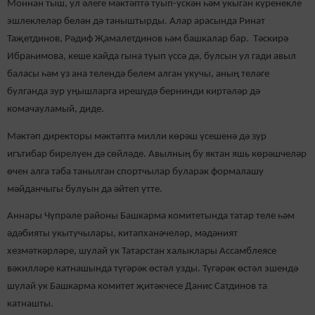
Моннан тыш, ул әлеге мәктәптә туып-үскән һәм укыган күренекле
эшлеклеләр белән дә таныштырды. Алар арасында Ринат
Таҗетдинов, Рәдиф Җамалетдинов һәм башкалар бар. Тәскирә
Ибраһимова, кеше кайда гына туып үссә дә, булсын ул гади авыл
баласы һәм үз ана телендә белем алган укучы, аның теләге
булганда зур уңышларга ирешүдә бернинди киртәләр дә
комачауламый, диде.
Мәктәп директоры мәктәптә милли көрәш үсешенә дә зур
игътибар бирелүен дә сөйләде. Авылның бу яктан яшь көрәшчеләр
өчен алга таба танылган спортчылар буларак формалашу
мәйданчыгы булуын да әйтеп үтте.
Аннары Чүпрәле районы Башкарма комитетында татар теле һәм
әдәбияты укытучылары, китапханәчеләр, мәдәният
хезмәткәрләре, шулай ук Татарстан халыклары Ассамблеясе
вәкилләре катнашында түгәрәк өстәл узды. Түгәрәк өстәл эшендә
шулай ук Башкарма комитет җитәкчесе Данис Сатдинов та
катнашты.