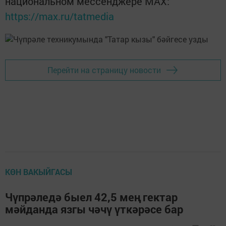
национальном мессенджере MАХ:
https://max.ru/tatmedia
Перейти на страницу новости
КӨН ВАКЫЙГАСЫ
Чүпрәледә быел 42,5 мең гектар
мәйданда язгы чәчү үткәрәсе бар