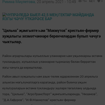
Римма Мәүлетова,
20 апрель 2021 - 10:49
734
0
0
"Цильна" җәмгыяте һәм “Мәхмүтов” крестьян-фермер
хуҗалыгы хезмәтчәннәре беренчеләрдән булып чәчүгә
чыктылар.
Район аграрчылары күпьеллык үләннәрне һәм уҗымнарны өстәмә
тукландыру, күпьеллык үләннәрне тырмалау белән беррәттән
язгы чәчүгә дә керештеләр.
Район авыл хуҗалыгы һәм азык-төлек идарәсеннән 20 апрельга
алынган мәгълүматларга караганда, район буенча уҗым
культураларын өстәмә тукландыру эшләре төгәлләнү алдында
тора, “Цильна”, “АгроТрансПорт” җәмгыятьләрендә, “Низамов”,
“Д.А.Гафуров”, “И.Ф.Махмутов” крестьян-фермер