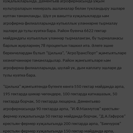
хуҗалыкларында, Дементьев агрофирмасында уҗым
культураларын минераль ашламалар белән тукландыру эшләре
күптән тәмамланды. Шул ук вакытта хуҗалыкларда һәм
агрофирма филиалларында күпьеллык үләннәрне тырмалау
эшләре дә тулы куәткә бара. Район буенча 6622 гектар
мәйдандагы күпьеллык үләннәр тырмаланган, бу тырмаланасы
барлык җирләрнең 78 процентын тәшкил итә. Әлеге эшне
беренчеләрдән булып “Цильна”, “АгроТрансПорт” җәмгыятьләре
хезмәтчәннәре тәмамладылар. Район җәмгыятьләре һәм
агрофирма филиалларында, шулай ук, дым каплату эшләре дә
тулы куәткә бара.
“Цильна” җәмгыятендә бүгенге көнгә 550 гектар мәйданда арпа,
195 гектарда шикәр чөгендере, 100 гектарда катнашазык, 50
гектарда борчак, 50 гектарда люцерна, Дементьево
агрофирмасында 90 гектарда арпа, “И.Ф.Махмутов” крестьян-
фермер хуҗалыгында 50 гектар мәйданда борчак, “Д.А.Гафуров”
крестьян-фермер хуҗалыгында 200 гектарда арпа, “Бикчуров”
крестьян-фермер хуҗалыгында 150 гектар мәйданда арпа,