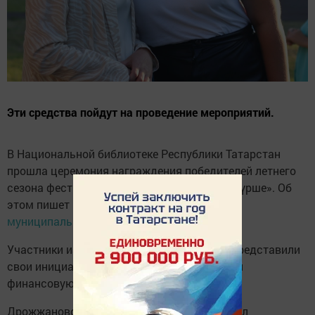
Эти средства пойдут на проведение мероприятий.
В Национальной библиотеке Республики Татарстан
прошла церемония награждения победителей летнего
сезона фестиваля социальных проектов «Күрше». Об
этом пишет
МБУ МПДК Дрожжановского
муниципального района
Участники из разных уголков республики представили
свои инициативы, а лучшие из них получили
финансовую поддержку на реализацию.
Дрожжановский район достойно представил