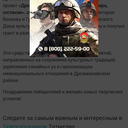
проект
«Дрожжановское единство: семья, вера,
согласие»
, авторами которого выступили Виктория
Волкова и Гузель Бахитова из Межпоселенческого
Дома культуры. Проект признан победителем и получил
грант в размере
500 000 рублей
.
Эти средства пойдут на проведение мероприятий,
направленных на сохранение культурных традиций,
укрепление семейных уз и гармонизацию
межнациональных отношений в Дрожжановском
районе.
Поздравляем победителей и желаем новых творческих
успехов!
Следите за самым важным и интересным в
Telegram-канале
Татмедиа