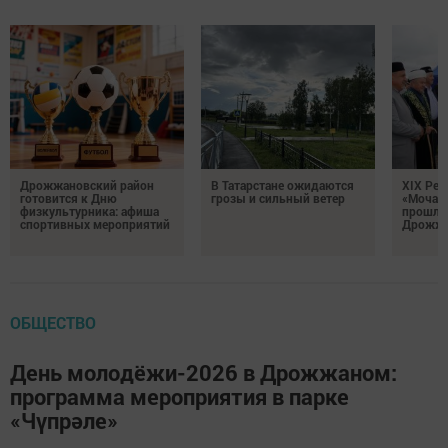
Дрожжановский район
В Татарстане ожидаются
XIX Рел
готовится к Дню
грозы и сильный ветер
«Мочале
физкультурника: афиша
прошли
спортивных мероприятий
Дрожжа
ОБЩЕСТВО
День молодёжи-2026 в Дрожжаном:
программа мероприятия в парке
«Чүпрәле»