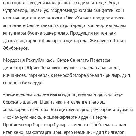
потенциалы видеоязмалар аша тәкъдим ителде. Анда
чүпрәлеләр, шулай ук, Мордовиядә югары сыйфатлы кош
итеннән җитештерелә торган Эко «Хәләл» предприятиесе
эшчәнлеге белән таныштылар. Биредә кош-кортны и
слам
кануннары буенча
эшкәртәләр
. Продукция илнең һәм
дөньяның төрле төбәкләренә җибәрелә. Җитәкчесе-Талип
Әбүбәкеров.
Мордовия Республикасы Сәүдә Сәнәгать Палатасы
директоры Юрий Левашкин күрше төбәкләр арасында,
һичшиксез, партнерлык мөнәсәбәтләре урнаштырылыр, дип
ышаныч белдерде.
–Бизнес-элемтәләрне ныгытуда иң мөһим нәрсә, ул бер-
береңә ышаныч. Ышанычка нигезләнгән һәр эш
эшмәкәрлекне үстерә. Без җитәкчеләрнең бу очракта бурычы
– комачауламаска, ә эшмәкәрләргә ярдәм итәргә.
Проблемалар бар, алар булырга тиеш тә. Проблеманы хәл
итеп кенә, максатларга ирешергә мөмкин, - дип билгеләп