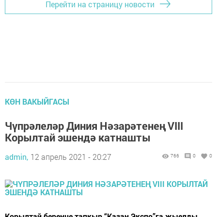
Перейти на страницу новости
КӨН ВАКЫЙГАСЫ
Чүпрәлеләр Диния Нәзарәтенең VIII
Корылтай эшендә катнашты
admin,
12 апрель 2021 - 20:27
766
0
0
Корылтай беренче тапкыр “Казан Экспо”га җыелды.