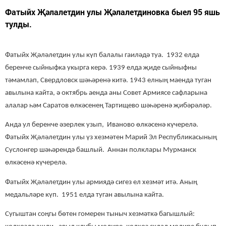
Фатыйх Җәлалетдин улы Җәлалетдиновка быел 95 яшь
тулды.
Фатыйх Җәләлетдин улы күп балалы гаиләдә туа. 1932 елда
беренче сыйныфка укырга керә. 1939 елда җиде сыйныфны
тәмамлап, Свердловск шәһәренә китә. 1943 елның маенда туган
авылына кайта, ә октябрь аенда аны Совет Армиясе сафларына
алалар һәм Саратов өлкәсенең Тартищево шәһәренә җибәрәләр.
Анда ул беренче әзерлек узып, Иваново өлкәсенә күчерелә.
Фатыйх Җәләлетдин улы үз хезмәтен Марий Эл Республикасының
Суслонгер шәһәрендә башлый. Аннан полклары Мурманск
өлкәсенә к
үчерелә.
Фатыйх Җәләлетдин улы армиядә сигез ел хезмәт итә. Аның
медальләре күп. 1951 елда туган авылына кайта.
Сугыштан соңгы бөтен гомерен тыныч хезмәткә багышлый: