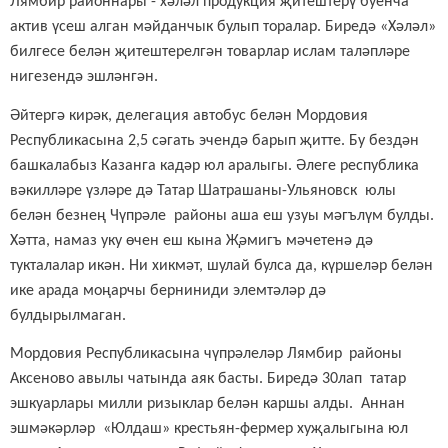
Лямбир районнары - хәләл продукция җитештерү буенча
актив үсеш алган мәйданчык булып торалар. Биредә «Хәләл»
билгесе белән җитештерелгән товарлар ислам таләпләре
нигезендә эшләнгән.
Әйтергә кирәк, д
елегация
автобус белән
Мордовия
Республикасына 2,5 сәгать эчендә барып җитте.
Бу бездән
башкалабыз Казанга кадәр юл аралыгы. Әлеге республика
вәкилләре үзләре дә Татар Шатрашаны-Ульяновск юлы
белән безнең Чүпрәле районы аша еш узуы мәгълүм булды.
Хәтта, намаз уку өчен еш кына Җәмигъ мәчетенә дә
тукталалар икән. Ни хикмәт, шулай булса да, күршеләр белән
ике арада моңарчы берниниди элемтәләр дә
булдырылмаган.
Мордовия Республикасына чүпрәлеләр
Л
я
мб
и
р
районы
Аксеново авылы
чатында аяк басты. Биредә 30лап татар
эшкуарлары милли ризыклар белән каршы алды. Аннан
эшмәкәрләр «Юлдаш» крестьян-фермер хуҗалыгына юл