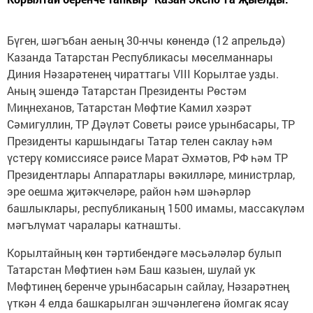
Бүген, шәгъбан аеның 30-нчы көнендә (12 апрельдә)
Казанда Татарстан Республикасы мөселманнары
Диния Нәзарәтенең чираттагы VIII Корылтае узды.
Аның эшендә Татарстан Президенты Рөстәм
Миңнеханов, Татарстан Мөфтие Камил хәзрәт
Сәмигуллин, ТР Дәүләт Советы рәисе урынбасары, ТР
Президенты каршындагы Татар телен саклау һәм
үстерү комиссиясе рәисе Марат Әхмәтов, РФ һәм ТР
Президентлары Аппаратлары вәкилләре, министрлар,
эре оешма җитәкчеләре, район һәм шәһәрләр
башлыклары, республиканың 1500 имамы, массакүләм
мәгълүмат чаралары катнашты.
Корылтайның көн тәртибендәге мәсьәләләр булып
Татарстан Мөфтиен һәм Баш казыен, шулай ук
Мөфтинең беренче урынбасарын сайлау, Нәзарәтнең
үткән 4 елда башкарылган эшчәнлегенә йомгак ясау