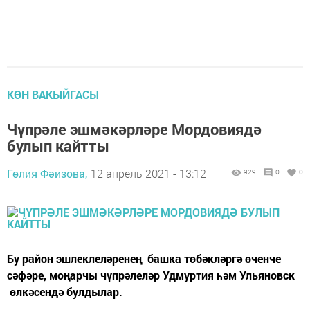
КӨН ВАКЫЙГАСЫ
Чүпрәле эшмәкәрләре Мордовиядә
булып кайтты
Гөлия Фәизова,
12 апрель 2021 - 13:12
929
0
0
Бу район эшлеклеләренең башка төбәкләргә өченче
сәфәре, моңарчы чүпрәлеләр Удмуртия һәм Ульяновск
өлкәсендә булдылар.