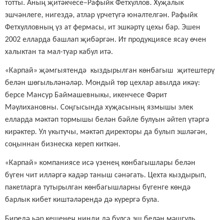
тотты. Аның җитәкчесе–Рафыйк Фетхуллов. Хуҗалык
эшчәнлеге, нигездә, атлар үрчетүгә юнәлтелгән. Рафыйк
Фетхулловның үз ат фермасы, ит эшкәртү цехы бар. Эшен
2002 елларда башлап җибәргән. Ит продукциясе ясау өчен
халыктан та мал-туар кабул итә.
«Карпай» җәмгыятендә кыздырылган көнбагыш җитештерү
белән шөгыльләнәләр. Мондый төр цехлар авылда икәү:
берсе Мансур Баймашевныкы, икенчесе Фәрит
Мәүлихановны. Соңгысында хуҗасының язмышы элек
елларда мәктәп тормышы белән бәйле булуын әйтеп үтәргә
кирәктер. Ул укытучы, мәктәп директоры да булып эшләгән,
соңыннан бизнеска кереп киткән.
«Карпай» компаниясе исә үзенең көнбагышлары белән
бүген чит илләргә кадәр таныш сәнәгать. Цехта кыздырып,
пакетларга тутырылган көнбагышларны бүгенге көндә
барлык кибет киштәләрендә дә күрергә була.
Биредә һәр кешенең нинди дә булса эш белән мәшгуль