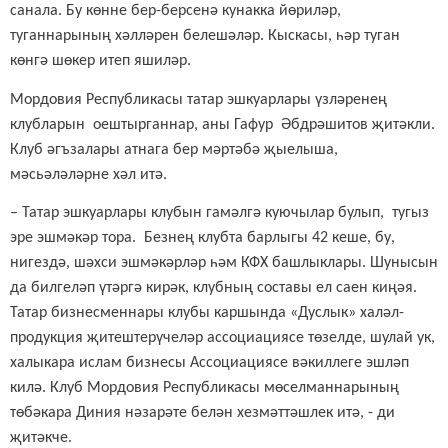
санала. Бу көнне бер-берсенә кунакка йөриләр,
туганнарының хәлләрен белешәләр. Кыскасы, һәр туган
көнгә шөкер итеп яшиләр.
Мордовия Республикасы татар эшкуарлары үзләренең
клубларын оештырганнар, аны Гафур Әбдрәшитов җитәкли.
Клуб әг
ъ
залары атнага бер мәртәбә җыелыша,
мәс
ь
әләләрне хәл итә.
– Татар эшкуарлары клубын гамәлгә куючылар булып, тугыз
эре эшмәкәр тора. Безнең клубта барлыгы 42 кеше, бу,
нигездә, шәхси эшмәкәрләр һәм КФХ башлыклары. Шунысын
да билгеләп үтәргә кирәк, клубның составы ел саен киңәя.
Татар бизнесменнары клубы каршында «Дуслык» халәл-
продукция җитештерүчеләр ассоциациясе төзелде, шулай ук,
халыкара ислам бизнесы Ассоциациясе вәкиллеге эшләп
килә. Клуб Мордовия Республикасы мөселманнарының
төбәкара Диния нәзарәте белән хезмәттәшлек итә, - ди
җитәкче.