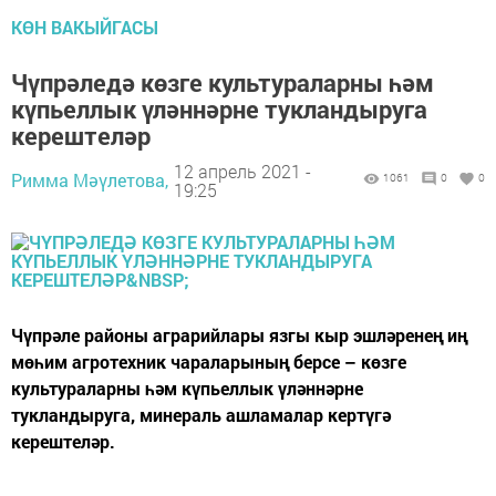
КӨН ВАКЫЙГАСЫ
Чүпрәледә көзге культураларны һәм
күпьеллык үләннәрне тукландыруга
керештеләр
12 апрель 2021 -
Римма Мәүлетова,
1061
0
0
19:25
Чүпрәле районы аграрийлары язгы кыр эшләренең иң
мөһим агротехник чараларының берсе – көзге
культураларны һәм күпьеллык үләннәрне
тукландыруга, минераль ашламалар кертүгә
керештеләр.