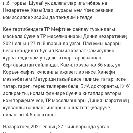
һ.б. торды. Шулай ук делегатлар игътибарына
Нәзарәтнең Казыйлар шурасы һәм Үзәк ревизия
комиссиясе хисабы да тәкъдим ителде.
Көн тәртибендәге ТР Мөфтиен сайлау турындагы
мәсьәлә буенча ТР мөселманнары Диния нәзарәтенең
2021 елның 27 гыйнварында узган Пленумы карары
белән кандидат булып Камил хәзрәт Сәмигуллин
күрсәтелде һәм ул делегатлар тарафыннан
бертавыштан сайланды. Камил хәзрәткә 36 яшь, ул –
Коръән-хафиз, күпсанлы иҗазәтләр иясе, Хәнәфи
мәзһәбе һәм Матуриди гакыйдәсе галиме, татар, иске
татар, гарәп, төрек телләрен белә, БИА докторанты, КФУ
аспиранты, ислам фәннәре буенча китаплар авторы
һәм тәрҗемәчесе, ТР мөселманнары Диния нәзрәтенең
күпсанлы башлангычларын эшләтеп җибәрүче,
өйләнгән, 4 бала атасы.
Нәзарәтнең 2021 елның 27 гыйнварында узган