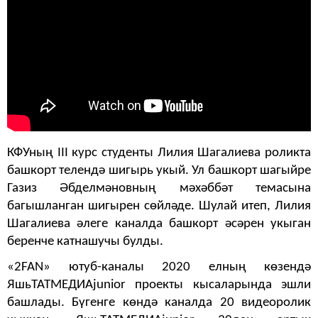
КФУның III курс студенты Лилия Шагалиева роликта
башкорт телендә шигырь укый. Ул башкорт шагыйре
Газиз Әбделмәновның мәхәббәт темасына
багышланган шигырен сөйләде. Шулай итеп, Лилия
Шагалиева әлеге каналда башкорт әсәрен укыган
беренче катнашучы булды.
«2FAN» ютуб-каналы 2020 елның көзендә
ЯшьТАТМЕДИАjunior проекты кысаларында эшли
башлады. Бүгенге көндә каналда 20 видеоролик