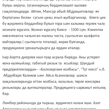
булуы аеруча, туганнарның бердәмләшеп эшләве
гаҗәпләндерде. Әйтик, Мансур абый Абдрәшитовлар өч
бертуганы белән сугым цехы ачып җибәргәннәр. Әлеге цех
бу җирлектә бердәнбер булып тора һәм халыкка терлек чалу
хезмәте күрсәтә. Хезмәт күрсәтү бәясе - 1500 сум. Клиентка
мөселманча чалынган малны чиста, суытылган кыяфәттә
кайтаралар ( суыткычта тоталар), кирәк булганда,
продукцияне урнаштырырга да ярдәм итәләр.
Һәр йортта диярлек мал-туар асрала биредә. Аны үстереп
кенә калмыйлар, табигый ризык та ясыйлар. Шундый
предприятиеләрдән– «Белозерские колбасы", “Тут мясо” һ.б.
Абдулбари Халиков һәм Айсә Асаиновлар шәхси
хуҗалыкларында иттән колбаса, казылык, төрле консерва
ризыклары да җитештерәләр. Продук
ц
иягә һәрвакыт ихтыяҗ
бар.
Лямбир районында да тырыш, ярдәмчел халык яши. Азат