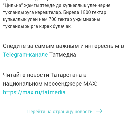
“Цильна” җәмгыятендә дә күпьеллык үләннәрне
тукландыруга керештеләр. Биредә 1500 гектар
күпьеллык үлән һәм 700 гектар уҗымнарны
тукландырырга кирәк булачак.
Следите за самым важным и интересным в
Telegram-канале
Татмедиа
Читайте новости Татарстана в
национальном мессенджере MАХ:
https://max.ru/tatmedia
Перейти на страницу новости