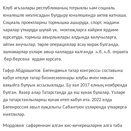
Клуб әгъзалары республиканың тотрыклы һәм социаль
юнәлешле икътисадын булдыру юнәлешендә актив катнаша.
Социаль проектларны тормышка ашыруда, спорт, мәдәни
чаралар үткәрүдә шулай ук, мохтаҗларга хәйрия ярдәме
күрсәтүдә, тормыш авырлыклары алдында калучыларга,
әйтик янучылар, төрле операцияләр ясау кирәк булганда,
эшмәкәрләр үзләре авыр хәлләрдә калганда һ.б, һ.б. очракта
бер-берсенә ярдәм күрсәтә.
Гафур Абдрәшитов Бөтендөнья татар конгрессы составына
кабул ителүе татар бизнесменнары клубы өчен мөһим
вакыйга булуын ассызыклады.
Бу
хәл
2017 елның ноябрендә
бул
ган
. Хәзер алар Татарстанда
да
еш кунак
булалар
.
Үзләре
дә татарстанлыларны кунак итеп кабул итә. 2022 елда
Бөтенроссия авыл хуҗалыгы Сабантуен үзләрендә үткәрергә
ниятлиләр.
Мордовия
сәфәреннән алга
н хис-кичерешләрне алга таба