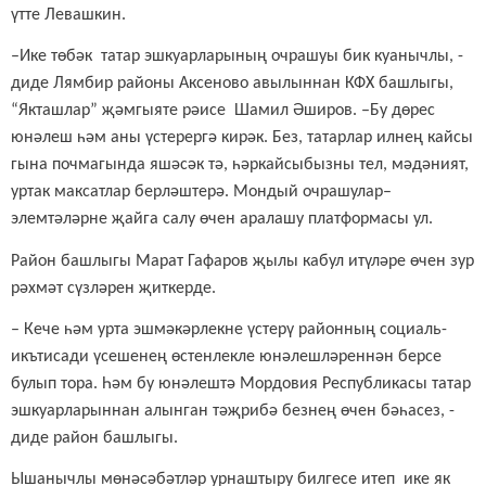
үтте Левашкин.
–Ике төбәк татар эшкуарларының очрашуы бик куанычлы, -
диде Лямбир районы Аксеново авылыннан КФХ башлыгы,
“Якташлар” җәмгыяте рәисе Шамил Әширов. –Бу дөрес
юнәлеш һәм аны үстерергә кирәк. Без, татарлар илнең кайсы
гына почмагында яшәсәк тә, һәркайсыбызны тел, мәдәният,
уртак максатлар берләштерә. Мондый очрашулар–
элемтәләрне җайга салу өчен аралашу платформасы ул.
Район башлыгы Марат Гафаров җылы кабул итүләре өчен зур
рәхмәт сүзләрен җиткерде.
– Кече һәм урта эшмәкәрлекне үстерү районн
ың социаль-
икътисади үсешенең өстенлекле юнәлешләреннән берсе
булып тора. Һәм бу юнәлештә Мордовия Республикасы татар
эшкуарларыннан алынган тәҗрибә безнең өчен бәһасез, -
диде район башлыгы.
Ышанычлы мөнәсәбәтләр урнаштыру билгесе итеп
ике
як