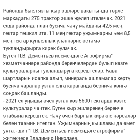
Районда быел язгы кыр эшләре вакытында төрле
маркадагы 275 трактор эшкә җәлеп ителәчәк. 2021
елда районда план буенча чәчү мәйданы 42,5 мең
гектар тәшкил итә. 11 мең гектар уҗымнарны һәм 8,5
мең гектар күпьеллык үләннәрне өстәмә
тукландырырга кирәк булачак.
Бүген П.В. Дементьев исемендәге Агрофирма"
хезмәтчәннәре районда беренчеләрдән булып көзге
культураларны тукландыруга керештеләр. Һава
шартларын исәпкә алып, минераль ашламалар кертү
буенча чаралар узган елга караганда берничә көнгә
соңрак башланды.
- 2021 ел уңышы өчен узган көз 5600 гектарда көзге
культуралар чәчтек. Бүген кыр эшләренең беренче
этабына керештек. Чәчү өчен барлык кирәкле нәрсәләр
белән тәэмин ителгән. Уҗымнарның кышлавы да өмет
уята, - дип “П.В. Дементьев исемендәге агрофирма”
җитәкчесе Владимир Николаев.