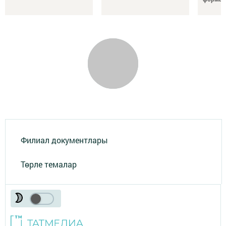
Филиал документлары
Төрле темалар