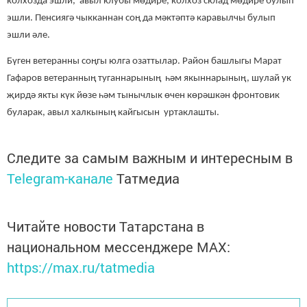
колхозда эшли, авыл клубы мөдире, колхоз склад мөдире булып
эшли.
Пенсиягә чыкканнан соң да
мәктәптә каравылчы булып
эшли әле.
Бүген ветеранны соңгы юлга озаттылар. Район башлыгы Марат
Гафаров
ветеранның
туганнары
ның
һәм якыннарының, шулай ук
җирдә якты күк йөзе һәм тынычлык өчен көрәшкән фронтовик
буларак,
авыл халкының
кайгы
сын
уртаклашты.
Следите за самым важным и интересным в
Telegram-канале
Татмедиа
Читайте новости Татарстана в
национальном мессенджере MАХ:
https://max.ru/tatmedia