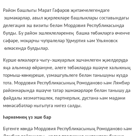
Район башлыгы Марат Гафаров җитәкчелегендәге
эшмәкәрләр, авыл җирлекләре башлыклары составындагы
д
елегация эш визиты белән Мордовия
Р
еспубликасында
булды. Бу
район эшлеклеләренең
башка
төбәкләргә
өченче
сәфәре
, моңарчы чүпрәлеләр
Удмуртия һәм
Ул
ь
яновск
өлкәсендә булдылар.
Күрше өлкәләргә чыгу–эшкуарлык эшчәнлеген җәелдерүдә
яңа алымнар өйрәнүне, әлеге төбәкләрдә яшәүче халыкның
тормыш-көнкүреше, үзмәшгульлеге белән танышуны күздә
тота. Мордовия Республикасының Ромоданово һәм Лямбир
районнарында яшәүче татар эшмәкәрләре белән танышу да
файдалы хезмәттәшлек, партнерлык, дустанә һәм мәдәни
мөнәсәбәтләр ныгытуга нигез салды.
Һәркемнең үз эше бар
Бүгенге көндә Мордовия Республикасының Ромоданово һәм