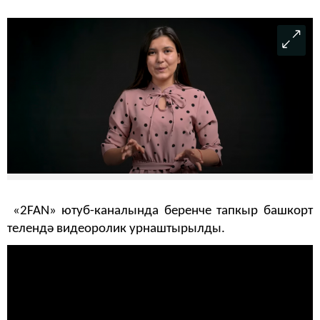
«2FAN» ютуб-каналында беренче тапкыр башкорт
телендә видеоролик урнаштырылды.