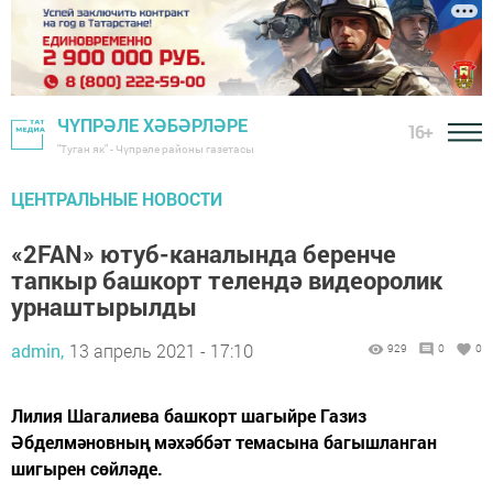
ЧҮПРӘЛЕ ХӘБӘРЛӘРЕ
16+
"Туган як" - Чүпрәле районы газетасы
ЦЕНТРАЛЬНЫЕ НОВОСТИ
«2FAN» ютуб-каналында беренче
тапкыр башкорт телендә видеоролик
урнаштырылды
admin,
13 апрель 2021 - 17:10
929
0
0
Лилия Шагалиева башкорт шагыйре Газиз
Әбделмәновның мәхәббәт темасына багышланган
шигырен сөйләде.