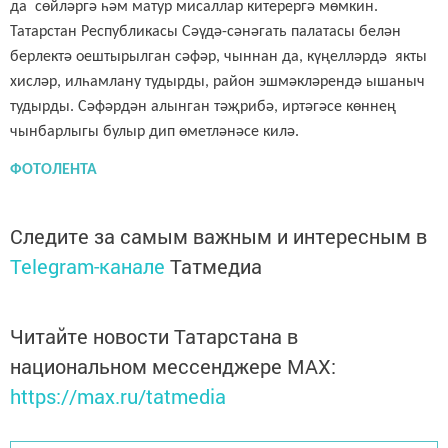
да
сөйләргә һәм матур мисаллар китерергә мөмкин.
Татарстан Республикасы Сәүдә-сәнәгать палатасы белән
берлектә оештырылган сәфәр, чыннан да,
күңелләрдә
якты
хисләр
, илһамлану тудырды, район эшмәкләрендә
ышаныч
тудырды
. Сәфәрдән алынган тәҗрибә, иртәгәсе көннең
чынбарлыгы булыр дип өметләнәсе килә.
ФОТОЛЕНТА
Следите за самым важным и интересным в
Telegram-канале
Татмедиа
Читайте новости Татарстана в
национальном мессенджере MАХ:
https://max.ru/tatmedia