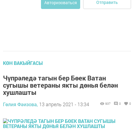
Отправить
Авторизоваться
КӨН ВАКЫЙГАСЫ
Чүпрәледә тагын бер Бөек Ватан
сугышы ветераны якты дөнья белән
хушлашты
Гөлия Фәизова,
13 апрель 2021 - 13:34
937
0
0