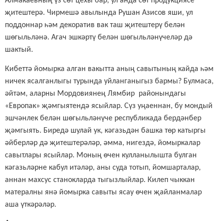
Алмакаевның үз сөт цехы бар, ул анда сөт продукциясе
җитештерә.
Чирмешә авылында Рушан Азисов яши, ул
поддоннар һәм декоратив вак таш җитештерү белән
шөгыльләнә.
Агач эшкәртү белән шөгыл
ь
ләнүчеләр дә
шактый.
Кибеттә йомырка алган вакытта аның савытының кайда һәм
ничек ясалганлыгы турында уйланганыгыз бармы? Булмаса,
әйтәм, аларны Мордовиянең Лямбир районындагы
«Европак» җәмгыятендә ясыйлар. Сүз уңаеннан, бу мондый
эшчәнлек белән шөгыльләнүче республикада бердәнбер
җәмгыять. Биредә шулай ук, кәгазьдән башка төр катыргы
әйберләр дә җитештерәләр, әмма, нигездә, йомыркалар
савытлары ясыйлар. Моның өчен кулланылышта булган
кәгазьләрне кабул итәләр, аны суда тотып, йомшарталар,
аннан махсус станокларда тыгызлыйлар. Килеп чыккан
матералны янә йомырка савыты ясау өчен җайланмалар
аша үткәрәләр.