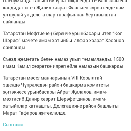
Пленумында тавыш бирү нәтиҗәсендә ТР Баш казыена
кандидат итеп Җәлил хәзрәт Фазлыев күрсәтелде һәм
ул шулай ук делегатлар тарафыннан бертавыштан
сайланды.
Татарстан Мөфтиенең беренче урынбасары итеп “Кол
Шәриф” мәчете имам-хатыйбы Илфар хәзрәт Хәсәнов
сайланды.
Съезд җәмәгать белән намаз укып тәмамланды. 1500
имам Камил хәзрәткә ияреп өйлә намазын башкарды.
Татарстан мөселманнарының VIII Корылтай
эшендә Чүпрәледән район башкарма комитеты
җитәкчесе урынбасары Айрат Җәлалов, имам-
мөхтәсиб Данир хәзрәт Шәрәфетдинов, имам-
хатыйплар катнашты. Делегацияне район башлыгы
Марат Гафаров җитәкләлде.
Сылтама