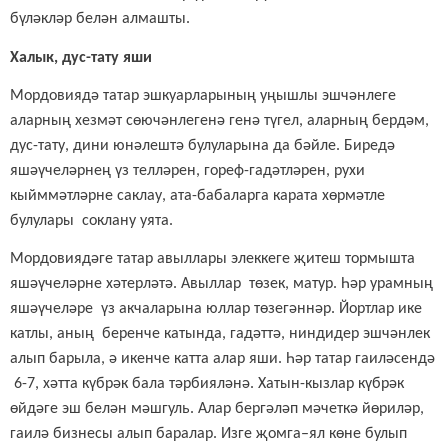
бүләкләр
белән
алмашты.
Халык, дус-тату яши
Мордовиядә татар эшкуарларының уңышлы эшчәнлеге
аларның хезмәт сөючәнлегенә генә түгел, аларның бердәм,
дус-тату, дини юнәлештә булуларына да бәйле. Биредә
яшәүчеләрнең
үз телләрен, гореф-гадәтләрен, рухи
кыйммәтләрне
саклау
, ата-бабалар
га
карата
хөрмәтле
булулары
соклану уята.
Мордовиядәге татар авыллары элеккеге җитеш тормышта
яшәүчеләрне хәтерләтә. Авыллар төзек, матур. Һәр урамның
яшәүчеләре үз акчаларына юллар төзегәннәр. Йортлар ике
катлы, аның беренче катында, гадәттә, ниндидер эшчәнлек
алып барыла, ә икенче катта алар яши. Һәр татар гаиләсендә
6-7, хәтта күбрәк бала тәрбияләнә. Хатын-кызлар күбрәк
өйдәге эш белән мәшгуль. Алар бергәләп мәчеткә йөриләр,
гаилә бизнесы алып баралар. Изге җомга–ял көне булып