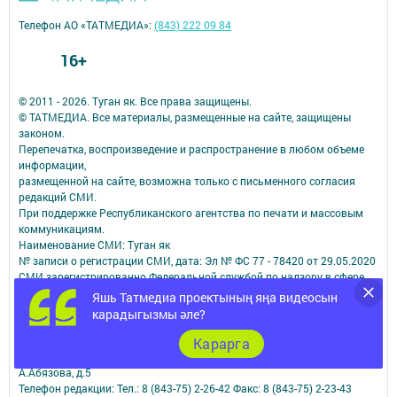
Телефон АО «ТАТМЕДИА»:
(843) 222 09 84
16+
© 2011 - 2026. Туган як. Все права защищены.
© ТАТМЕДИА. Все материалы, размещенные на сайте, защищены
законом.
Перепечатка, воспроизведение и распространение в любом объеме
информации,
размещенной на сайте, возможна только с письменного согласия
редакций СМИ.
При поддержке Республиканского агентства по печати и массовым
коммуникациям.
Наименование СМИ: Туган як
№ записи о регистрации СМИ, дата: Эл № ФС 77 - 78420 от 29.05.2020
СМИ зарегистрированно Федеральной службой по надзору в сфере
связи,
Яшь Татмедиа проектының яңа видеосын
информационных технологий и массовых коммуникаций
карадыгызмы әле?
ФИО главного редактора: Фаизова Гулия Вакифовна
Адрес редакции: 422470, Российская Федерация, Республика
Карарга
Татарстан, Дрожжановский район, село Старое Дрожжаное улица
А.Абязова, д.5
Телефон редакции: Тел.: 8 (843-75) 2-26-42 Факс: 8 (843-75) 2-23-43