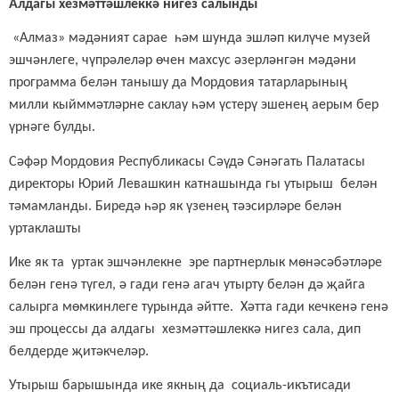
Алдагы хезмәттәшлеккә нигез салынды
«Алмаз» мәдәният сарае һәм шунда эшләп килүче музей
эшчәнлеге, чүпрәлеләр өчен махсус әзерләнгән мәдәни
программа белән танышу да Мордовия татарларының
милли кыйммәтләрне саклау һәм үстерү эшенең аерым бер
үрнәге булды.
Сәфәр Мордовия Республикасы Сәүдә Сәнәгать Палатасы
директоры Юрий Левашкин катнашында гы утырыш белән
тәмамланды. Биредә һәр як үзенең тәэсирләре белән
уртаклашты
Ике як та уртак эшчәнлекне эре партнерлык мөнәсәбәтләре
белән генә түгел, ә гади генә агач утырту белән дә җайга
салырга мөмкинлеге турында әйтте. Хәтта гади кечкенә генә
эш процессы да алдагы хезмәттәшлеккә нигез сала, дип
белдерде җитәкчеләр.
Утырыш барышында ике якның да социаль-икътисади