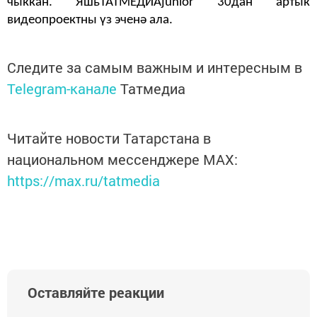
чыккан. ЯшьТАТМЕДИАjunior 30дан артык
видеопроектны үз эченә ала.
Следите за самым важным и интересным в
Telegram-канале
Татмедиа
Читайте новости Татарстана в
национальном мессенджере MАХ:
https://max.ru/tatmedia
Оставляйте реакции