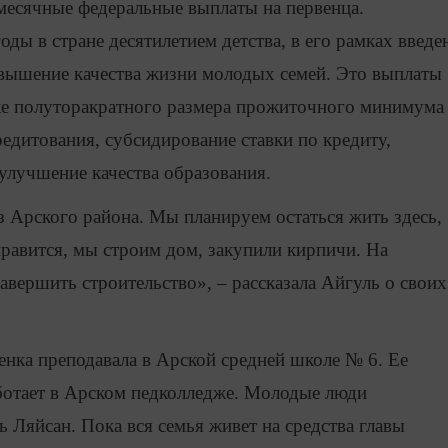
месячные федеральные выплаты на первенца.
ы в стране десятилетием детства, в его рамках введе
овышение качества жизни молодых семей. Это выплаты
иже полуторакратного размера прожиточного минимума
едитования, субсидирование ставки по кредиту,
 улучшение качества образования.
з Арского района. Мы планируем остаться жить здесь,
нравится, мы строим дом, закупили кирпичи. На
авершить строительство», – рассказала Айгуль о своих
нка преподавала в Арской средней школе № 6. Ее
аботает в Арском педколледже. Молодые люди
Ляйсан. Пока вся семья живет на средства главы