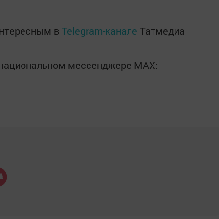
интересным в
Telegram-канале
Татмедиа
в национальном мессенджере MАХ: