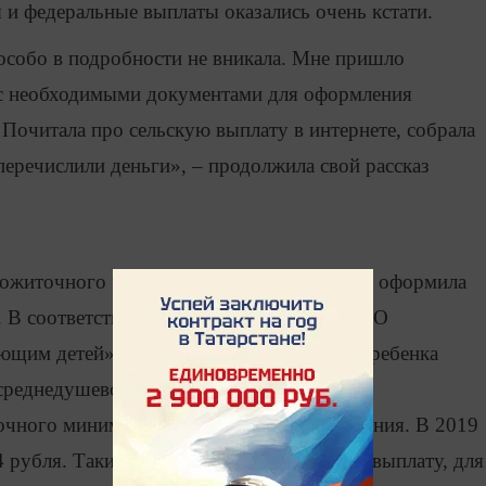
 и федеральные выплаты оказались очень кстати.
 особо в подробности не вникала. Мне пришло
 с необходимыми документами для оформления
 Почитала про сельскую выплату в интернете, собрала
перечислили деньги», – продолжила свой рассказ
рожиточного минимума, поэтому женщина оформила
 В соответствии с федеральным законом «О
ющим детей» мера поддержки на первого ребенка
 среднедушевой доход, не превышающий
чного минимума трудоспособного населения. В 2019
34 рубля. Таким образом, чтобы оформить выплату, для