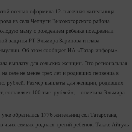
этой осенью оформила 12-тысячная жительница
ирова из села Чепчуги Высокогорского района
молодую маму с рождением ребенка поздравили
ьной защиты РТ Эльмира Зарипова и глава
имуллин. Об этом сообщает ИА «Татар-информ».
ла выплату для сельских женщин. Это региональная
а селе не менее трех лет и родивших первенца в
 тыс. рублей. Размер выплаты для женщин, родивших
ет, составляет 100 тыс. рублей», – отметила Эльмира
 уже обратились 1776 жительниц сел Татарстана,
в чьих семьях родился третий ребенок. Также Айгуль