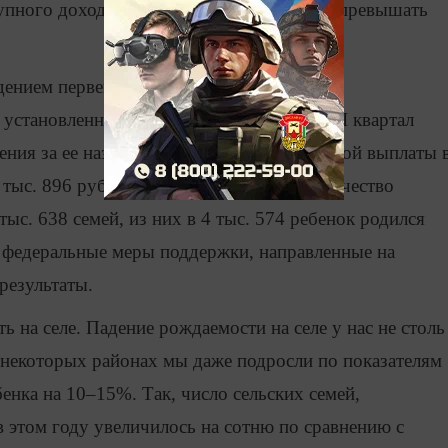
купного дохода в текущем году не должен превышать
дением первенца выплачивается в размере
установленном в субъекте Федерации за II квартал
ния за ее назначением. Размер ежемесячной выплаты 
8 тыс. 896 рублей. В настоящее время количество
тыс. 638 семей, из них в 4 тыс. 574 ребенок родился
и федеральные меры поддержки, направленные на
результаты.
 на селе. Падение рождаемости на селе у нас не столь
В некоторых районах мы даже подросли по показателям
енка на 10–15%. Так, число сельских семей,
 этом году увеличилось на сотню по сравнению с