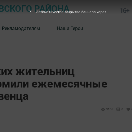
СКОГО РАЙОНА
16+
6
Автоматическое закрытие баннера через
Рекламодателям
Наши Герои
ких жительниц
ормили ежемесячные
венца
3106
0