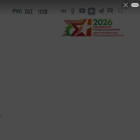
РУС
ТАТ
ЧУВ
0