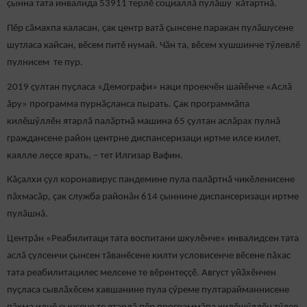
çынна тата инвалида 53911 терлӗ социаллӑ пулӑшу кăтартнă.
Пӗр сӑмахпа каласан, ҫак центр ватӑ ҫынсене паракан пулӑшусене
шутласа кайсан, вӗсем питӗ нумай. Чӑн та, вӗсем хушшинче тӳлевлӗ
пулнисем те пур.
2019 ҫултан пуҫласа «Демографи» наци проекчӗн шайӗнче «Аслӑ
ӑру» программа пурнӑҫланса пырать. Ҫак программӑпа
килӗшӳллӗн ятарлă палӑртнӑ машина 65 çултан аслăрах пулнă
граждансене район центрне диспансеризаци иртме илсе килет,
каялле леçсе ярать, – тет Илгизар Вафин.
Кӑҫалхи çул коронавирус пандемине пула палăртнă чикӗленисене
пăхмасăр, çак служба районăн 614 çыннине диспансеризаци иртме
пулăшнă.
Центрăн «Реабилитаци тата воспитани шкулӗнче» инвалидсен тата
аслă çулсенчи çынсен тăванӗсене килти условисенче вӗсене пăхас
тата реабилитацилес мелсене те вӗрентеççӗ. Август уйӑхӗнчен
пуçласа сывлӑхӗсем хавшанине пула çӳреме пултарайманнисене