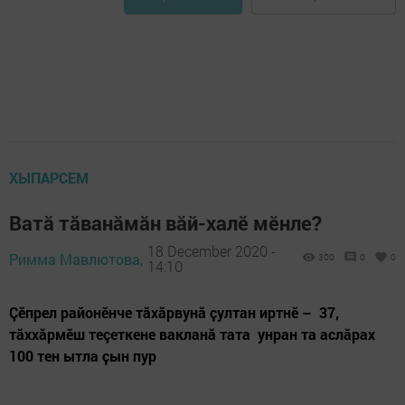
ХЫПАРСЕМ
Ватă тăванăмăн вăй-халӗ мӗнле?
18 December 2020 -
Римма Мавлютова,
300
0
0
14:10
Çӗпрел районӗнче тăхăрвунă ҫултан иртнӗ – 37,
тăххăрмӗш теçеткене вакланă тата унран та аслăрах
100 тен ытла ҫын пур