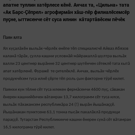
апатне туллин хатӗрлесе кӗнӗ. Анчах та, «Цильна» тата
«Ак Барс-Ҫӗпрел» агрофирмăн хăш-пӗр филиалӗсемсӗр
пуҫне, ыттисенче сӗт суса илнин кӑтартăвӗсем пӗчӗк
Паян ялта
Ял хуçалăхӗн выльӑх-чӗрлӗх енӗпе тӗп специалисчӗ Айваз Абязов
каланӑ тӑрӑх, çулла кашни условнăй мăйракаллă шултра выльăх
валли 23 центнер вырӑнне 32 центнер шутӗнчен сӗтеклӗ тата хытă
апат хатӗрленӗ. Фуражӗ те çителӗклӗ. Анчах, выльӑх-чӗрлӗх
продукчӗсем туса илнӗ çӗрте тӗп роль çын факторне тӳрӗ килет.
Паянхи кун тӗлне сӗт туса илекен фермăсенчи 4600 пуç, сăвакан
ӗнерен кашнийӗнчен вăтамран 13,7 килограмм сӗт туса илсе,
выльӑх пӑхакансем республикӑра 24 (!) вырӑн йышӑнаҫҫӗ.
Йышăнакан пунктсене 63,1 тонна пысӑк пахалӑхлӑ продукци
параççӗ. Тутарстан Республикинче кашни ӗнерен сунă сӗт вăтамран
16,5 килограма тӳрӗ килет.