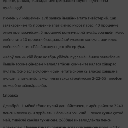
ӗçченӗ, çаплах, «Созидание» çамрăксен клубӗн ӗçченӗсем
пулăшаççӗ.
Июлӗн 27-мӗшӗччен 178 заявка йышӑннӑ тата тивӗçтернӗ. Ҫак
заявкӑсенчен 45 проценчӗ апат-ҫимӗҫ кӳрсе парас, 40 проценчӗ
эмел препарачӗсем, 5 проценчӗ коммуналлӑ пулӑшусемшӗн тӳлес
енӗпе тата 10 проценчӗ социаллӑ ыйтусемпе консультаци илес
енӗпеччӗ, – тет «Пăшăрхану» центрӗн ертӳçи.
«Хӗрӳ лини» хăй ӗçне ноябрь уйăхӗн пуҫламӑшӗнчен заявкăсене
йышăнассине çӗнӗрен малалла тăсни çинчен те каласа хăварас
пулать. Эсир аслă çулсенчи çын, е тата сирӗн сывлӑхăр хавшанă
пулсан, апат-çимӗç, эмел илме тухса çӳреймесен 2-22-55 телефон
номерӗпе шӑнкӑравлăр.
Справка
Декабрӗн 1-мӗшӗ тӗлне пулнă даннăйсенчен, пирӗн районта 7243
пенси илекен çын пурӑнать. Вӗсенчен 5932шӗ – пенси ҫулне ҫитнӗ
май, тивӗçлӗ канăва тухнисем. 2688шӗ инвалидлăхпа пенси
илекенсем. Пӗччен кăна пурӑнакан аслă çулсенчисен шучӗ – 117,