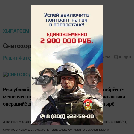
ХЫПАРСЕМ
Снегоходсене тишкереççӗ
18 December 2020 -
Рашит Фатхуллов,
261
0
0
14:09
Республикăри районсенче кăçалхи çулăн декабрӗн 7-
мӗшӗнчен пуçланнă «Снегоход – 2020» профилактика
операцийӗ декабрӗн 26-мӗшӗччен малалла пырӗ.
Ăна снегоходсене эксплуатациленӗ вăхăтра вӗсен техника шайӗн,
ҫул-йӗр хӑрушсӑрлӑхӗн, тавралӑх хутлӑхне сыхламалли