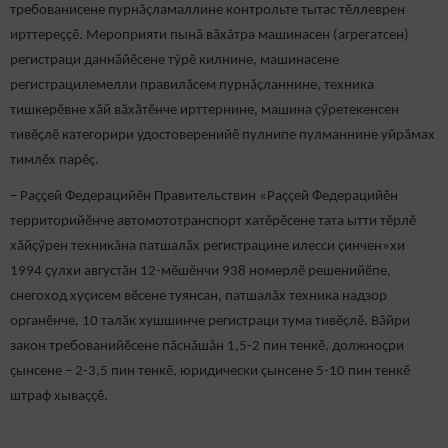
требованисене пурнăçламаллине контрольте тытас тӗллеврен
ирттереççӗ. Мероприяти пынă вăхăтра машинасен (агрегатсен)
регистраци даннӑйӗсене тӳрӗ килнине, машинасене
регистрацилемелли правилӑсем пурнăçланнине, техника
тишкерӗвне хăй вӑхӑтӗнче ирттернине, машина çӳретекенсен
тивӗҫлӗ категорири удостоверенийӗ пулнипе пулманнине уйрăмах
тимлӗх парӗç.
– Раҫҫей Федерацийӗн Правительствин «Раççей Федерацийӗн
территорийӗнче автомототранспорт хатӗрӗсене тата ытти тӗрлӗ
хăйçӳрен техникăна патшалăх регистрацине илесси çинчен»хи
1994 ҫулхи августӑн 12-мӗшӗнчи 938 номерлӗ решенийӗпе,
снегоход хуçисем вӗсене туянсан, патшалăх техника надзор
органӗнче, 10 талӑк хушшинче регистраци тума тивӗçлӗ. Вăйри
закон требованийӗсене пăснăшăн 1,5-2 пин тенкӗ, должноҫри
ҫынсене – 2-3,5 пин тенкӗ, юридически çынсене 5-10 пин тенкӗ
штраф хываççӗ.