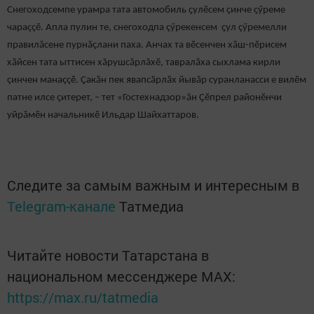
Снегоходсемпе урамра тата автомобиль ҫулӗсем çинче çӳреме
чараççӗ. Апла пулин те, снегоходпа çӳрекенсем ҫул çӳремелли
правилăсене пурнăçлани паха. Анчах та вӗсенчен хӑш-пӗрисем
хӑйсен тата ыттисен хăрушсăрлăхӗ, тавралӑха сыхлама кирли
çинчен манаççӗ. Çакӑн пек явапсӑрлӑх йывӑр суранланасси е вилӗм
патне илсе ҫитерет, – тет «Гостехнадзор»ăн Ҫӗпрел районӗнчи
уйрăмӗн начальникӗ Ильдар Шайхаттаров.
Следите за самым важным и интересным в
Telegram-канале
Татмедиа
Читайте новости Татарстана в
национальном мессенджере MАХ:
https://max.ru/tatmedia