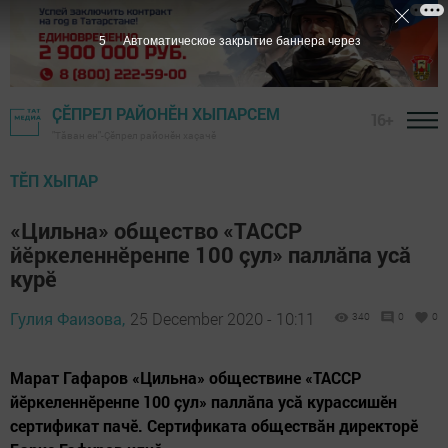
4
Автоматическое закрытие баннера через
ҪӖПРЕЛ РАЙОНӖН ХЫПАРСЕМ
16+
"Тӑван ен"-Çĕпрел районĕн хаçачӗ
ТӖП ХЫПАР
«Цильна» общество «ТАССР
йӗркеленнӗренпе 100 çул» паллăпа усă
курӗ
Гулия Фаизова,
25 December 2020 - 10:11
340
0
0
Марат Гафаров «Цильна» обществине «ТАССР
йӗркеленнӗренпе 100 çул» паллăпа усă курассишӗн
сертификат пачӗ. Сертификата обществӑн директорӗ