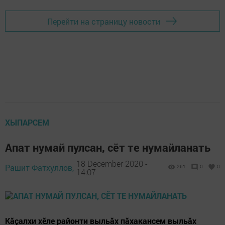
Перейти на страницу новости
ХЫПАРСЕМ
Апат нумай пулсан, сӗт те нумайланать
18 December 2020 -
Рашит Фатхуллов,
261
0
0
14:07
Кӑҫалхи хӗле районти выльӑх пӑхакансем выльăх