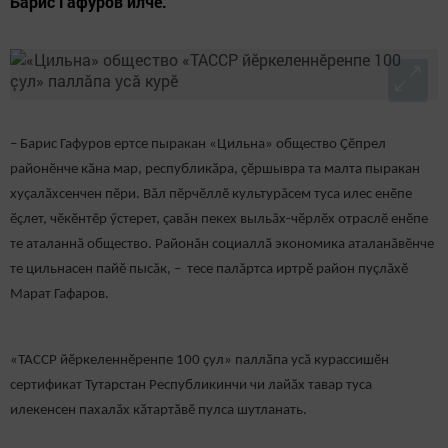
Барис Гафуров илчӗ.
– Барис Гафуров ертсе пыракан «Цильна» общество Ҫӗпрел
районӗнче кӑна мар, республикӑра, ҫӗршывра та малта пыракан
хуçалăхсенчен пӗри. Вăл пӗрчӗллӗ культурăсем туса илес енӗпе
ӗçлет, чӗкӗнтӗр ӳстерет, çавăн пекех выльăх-чӗрлӗх отраслӗ енӗпе
те аталаннă общество. Районăн социаллӑ экономика аталанӑвӗнче
те цильнасен пайӗ пысăк, – тесе палăртса иртрӗ район пуçлăхӗ
Марат Гафаров.
«ТАССР йӗркеленнӗренпе 100 ҫул» паллӑпа усӑ курассишӗн
сертификат Тутарстан Республикинчи чи лайӑх тавар туса
илекенсен пахалӑх кӑтартӑвӗ пулса шутланать.