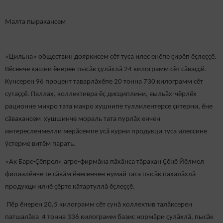
Малта пыракансем
«Цильна» обществин дояркисем сӗт туса илес енӗпе çирӗп ӗçлеççӗ.
Вӗсенче кашни ӗнерен пысăк çулăхлă 24 килограмм сӗт сăваççӗ.
Кунсерен 96 процент таварлăхӗпе 20 тонна 730 килограмм сӗт
сутаççӗ. Паллах, коллективра ӗҫ дисциплини, выльӑх-чӗрлӗх
рационне микро тата макро хушнипе туллилентерсе çитерни, ӗне
сăвакансем хушшинче мораль тата пурлăх енчен
интересленмелли мерӑсемпе усӑ курни продукци туса илессине
ӳстерме витӗм парать.
«Ак Барс-Ҫӗпрел» агро-фирмăна пăхăнса тăракан Ҫӗнӗ Йӗлмел
филиалӗнче те сăвăм ӗнесенчен нумай тата пысăк пахалăхлă
продукци илнӗ çӗрте кăтартуллă ӗçлеççӗ.
Пӗр ӗнерен 20,5 килограмм сӗт сунă коллектив талăксерен
патшалӑха 4 тонна 336 килограмм базис нормăри çулăхлă, пысăк