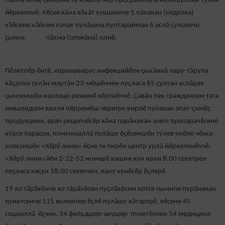
пăхма илнӗ çынсене те ятарлӑ пӗр программӑпа килӗшӳллӗн тӳлев
йӗркеленӗ. Кӗске кăна вӑхӑт хушшинче 5 пăхакан (сиделка)
хӑйсене хăйсем пачах пулӑшма пултарайман 6 аслă çулсенчи
ҫынна пăхма (опекӑна) илнӗ.
Пӗлетпӗр ӗнтӗ, коронавирус инфекцийӗпе çыхăннă лару-тăрупа
кӑҫалхи çулăн мартăн 23-мӗшӗнчен пуҫласа 65 ҫултан аслӑрах
çынсемшӗн изоляци режимӗ кӗртнӗччӗ. Çавăн пек граждансем тата
инвалидсем валли пӗрремӗш черетре кирлӗ пулакан апат-ҫимӗҫ
продукцине, врач рецепчӗсӗр кăна парăнакан эмел препарачӗсене
кӳрсе парасси, коммуналлӑ пулӑшу ӗҫӗсемшӗн тӳлев енӗпе чӗнсе
илессишӗн «Хӗрӳ лини» ӗҫне те пирӗн центр урлă йӗркеленӗччӗ.
«Хӗрӳ лини»йӗн 2-22-52 номерӗ кашни кун ирхи 8.00 сехетрен
пуçласа каçхи 18.00 сехетчен, кану кунӗсӗр ӗҫлерӗ.
19 ял тӑрӑхӗнче ял тăрăхӗсен пуҫлӑхӗсем ертсе пынипе пурӑнакан
пунктсенче 115 волонтер ӗҫлӗ пулăшу кăтартрӗ, вӗсене 45
социаллӑ ӗҫчен, 34 фельдшер-акушер пунктӗнчен 54 медицина