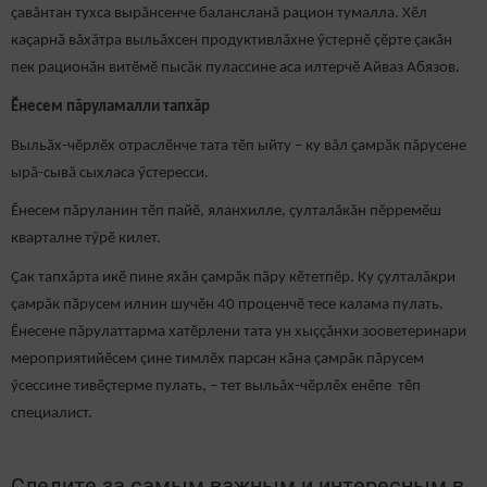
ҫавăнтан тухса вырăнсенче балансланă рацион тумалла. Хӗл
каҫарнă вăхăтра выльӑхсен продуктивлăхне ӳстернӗ çӗрте çакăн
пек рационăн витӗмӗ пысăк пулассине аса илтерчӗ Айваз Абязов.
Ӗнесем пăруламалли тапхăр
Выльӑх-чӗрлӗх отраслӗнче тата тӗп ыйту – ку вăл ҫамрӑк пăрусене
ырă-сывă сыхласа ӳстересси.
Ӗнесем пăруланин тӗп пайӗ, яланхилле, ҫулталăкăн пӗрремӗш
кварталне тӳрӗ килет.
Ҫак тапхăрта икӗ пине яхӑн ҫамрӑк пăру кӗтетпӗр. Ку çулталăкри
çамрăк пӑрусем илнин шучӗн 40 проценчӗ тесе калама пулать.
Ӗнесене пăрулаттарма хатӗрлени тата ун хыççăнхи зооветеринари
мероприятийӗсем çине тимлӗх парсан кăна çамрăк пăрусем
ӳсессине тивӗçтерме пулать, – тет выльăх-чӗрлӗх енӗпе тӗп
специалист.
Следите за самым важным и интересным в