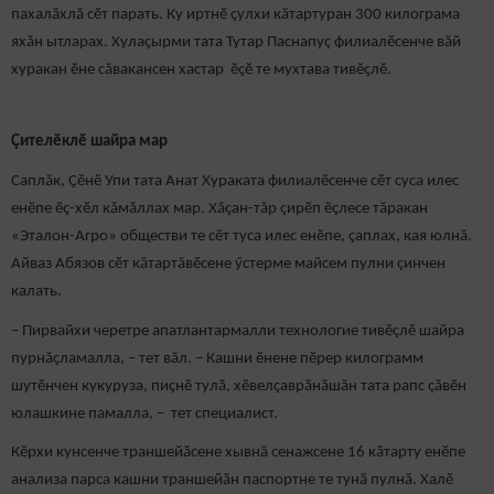
пахалăхлă сӗт парать. Ку иртнӗ çулхи кӑтартуран 300 килограма
яхăн ытларах. Хулаçырми тата Тутар Паснапуç филиалӗсенче вăй
хуракан ӗне сăвакансен хастар ӗçӗ те мухтава тивӗҫлӗ.
Çителӗклӗ шайра мар
Саплăк, Ҫӗнӗ Упи тата Анат Хураката филиалӗсенче сӗт суса илес
енӗпе ӗç-хӗл кăмăллах мар. Хăçан-тăр çирӗп ӗçлесе тăракан
«Эталон-Агро» обществи те сӗт туса илес енӗпе, çаплах, кая юлнă.
Айваз Абязов сӗт кăтартăвӗсене ӳстерме майсем пулни çинчен
калать.
– Пирвайхи черетре апатлантармалли технологие тивӗçлӗ шайра
пурнăçламалла, – тет вăл. – Кашни ӗнене пӗрер килограмм
шутӗнчен кукуруза, пиçнӗ тулӑ, хӗвелҫаврӑнӑшăн тата рапс çăвӗн
юлашкине памалла, – тет специалист.
Кӗрхи кунсенче траншейӑсене хывнӑ сенажсене 16 кӑтарту енӗпе
анализа парса кашни траншейӑн паспортне те тунӑ пулнă. Халӗ