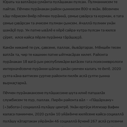
Юрать-ха ватлӑхра çумăнта пулăшакан пулсан. Пулманнисем те
пайтах. Пӗччен пурӑнакан район çыннисем 800-е яхӑн. Вӗсенчен
хӑш-пӗрисем ӗмӗр пӗччен пурăннă, çемье çавăрса та курман, е тата
çемье çавăрсан та ачисем пулман çынсем. Ачаллă пулнин унăн
шанӑҫӗ пур. Ун патне ывӑлӗ е хӗрӗ сайра-хутра пулсан та килсе
çӳрет, илсе кайса пӗрле пурăнма тӑрӑшаççӗ.
Камӑн никамӗ те çук, ҫавсене, паллах, йывăртарах. Мӗншӗн тесен
ватлӑх та, чир те кашнин патне ыйтмасӑрах килет. Районта
пурӑнакан 18 ватӑ ҫын республикӑри ватăсен тата психоневрологи
интерначӗсенче пурӑнни шăпах çакăн ҫинчен калать те ӗнтӗ. 2020
ҫулта кӑна ваттисен ҫуртне районти пилӗк аслă çулти çынна
вырнаҫтарнă.
Пӗччен пурăнакансене пулăшассине шута илнӗ патшалăх
службисем те пур, паллах. Пирӗн районта вăл – «Пăшăрхану»
(«Забота») социаллă пулăшу центрӗ. Унăн ертӳҫи Илгизар Вафин
каласа панинчен, 2020 ҫулăн 10 уйăхӗнче килӗсене кайса социаллӑ
пулӑшу кăтартакан уйрăмăн 46 социаллă ӗҫченӗ 267 аслă çулсенчи