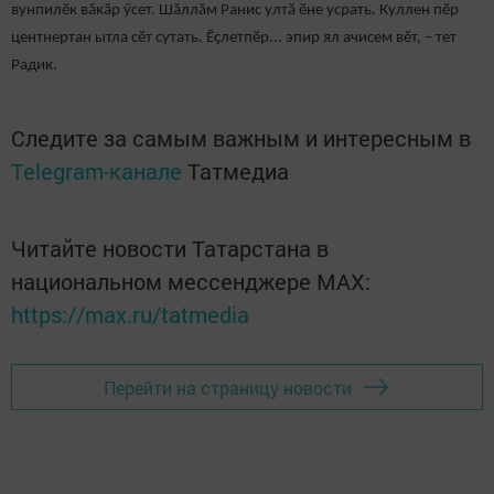
вунпилӗк вӑкӑр ӳсет. Шăллăм Ранис ултӑ ӗне усрать. Куллен пӗр
центнертан ытла сӗт сутать. Ӗçлетпӗр... эпир ял ачисем вӗт, – тет
Радик.
Следите за самым важным и интересным в
Telegram-канале
Татмедиа
Читайте новости Татарстана в
национальном мессенджере MАХ:
https://max.ru/tatmedia
Перейти на страницу новости