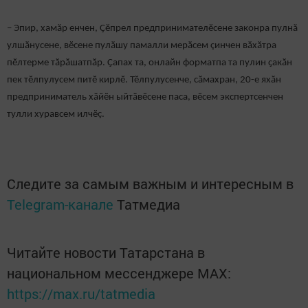
– Эпир, хамӑр енчен, Ҫӗпрел предпринимателӗсене законра пулнă
улшӑнусене, вӗсене пулӑшу памалли мерӑсем çинчен вӑхӑтра
пӗлтерме тӑрӑшатпӑр. Ҫапах та, онлайн форматпа та пулин ҫакӑн
пек тӗлпулусем питӗ кирлӗ. Тӗлпулусенче, сӑмахран, 20-е яхӑн
предприниматель хӑйӗн ыйтӑвӗсене паса, вӗсем экспертсенчен
тулли хуравсем илчӗç.
Следите за самым важным и интересным в
Telegram-канале
Татмедиа
Читайте новости Татарстана в
национальном мессенджере MАХ:
https://max.ru/tatmedia