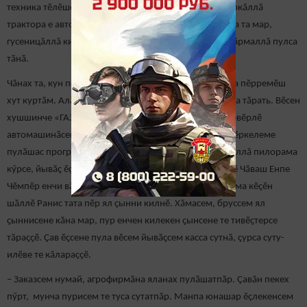
техника тӗлӗшӗнчен те питӗ хастар. Кирек мӗнле маркăллă
трактора е автомобиле çӳретме пултарать. Апла кăна та мар,
гусеницăллă кивӗ «ДТ-75« маркăллă трактор та кустӑрмаллă пулса
тӑнӑ.
Чӑнах та, кун пек тӗлӗнмелле ӗҫе эпӗ хамӑн пурнӑҫра пӗрремӗш
хут куртӑм. Алӑк умӗнче тата темиçе единица техника тӑрать. Вӗсен
хушшинче «ГАЗ – 66» тата «УАЗ» санитари машини евӗрлӗ
автомашинӑсем те пур. Халӑха ӗҫпе тивӗҫтерес ӗҫе йӗркелеме
пулӑшас программăпа вӑл 2014 ҫулта «Тайга» маркăллă пилорама
кӳрсе, йывӑҫ ӗҫе кӗртекен цех уҫнӑ. Йывӑҫсене кӳршӗ Чӑваш Енпе
Чӗмпӗр енчи вӑрмансенчен илсе килеççӗ. Ӑна пулӑшма кӗҫӗн
шӑллӗ Ранис тата пӗр ял ҫынни килнӗ. Хӑмасем, бруссем ял
ҫыннисене кӑна мар, пур енчен килекен ҫынсене те тивӗҫтерсе
тăраҫҫӗ. Ҫав ӗҫсене пула вӗсем йывӑҫсем касса сутнӑ, çурса суту-
илӗве те кăлараççӗ.
– Заказсем нумай, агрофирмӑна яланах пулӑшатпӑр. Çавăн пекех
пӳрт, мунча пурисем те туса сутатпӑр. Манпа юнашар ӗçлекенсем