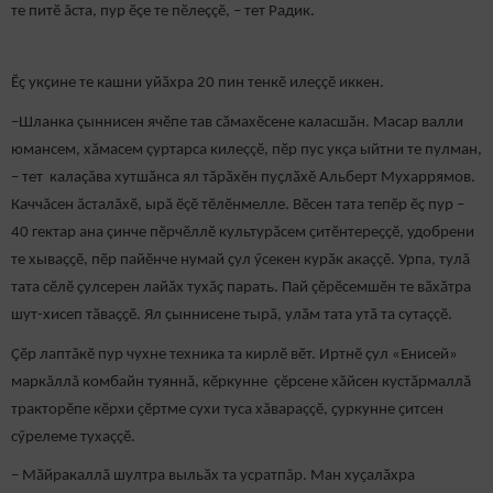
те питӗ ăста, пур ӗçе те пӗлеççӗ, – тет Радик.
Ӗҫ укҫине те кашни уйӑхра 20 пин тенкӗ илеççӗ иккен.
–Шланка çыннисен ячӗпе тав сӑмахӗсене каласшӑн. Масар валли
юмансем, хӑмасем çуртарса килеççӗ, пӗр пус укçа ыйтни те пулман,
– тет калаçăва хутшӑнса ял тӑрӑхӗн пуҫлӑхӗ Альберт Мухаррямов.
Каччăсен ăсталăхӗ, ырă ӗçӗ тӗлӗнмелле. Вӗсен тата тепӗр ӗҫ пур –
40 гектар ана çинче пӗрчӗллӗ культурăсем ҫитӗнтереҫҫӗ, удобрени
те хываҫҫӗ, пӗр пайӗнче нумай ҫул ӳсекен курӑк акаççӗ. Урпа, тулӑ
тата сӗлӗ ҫулсерен лайӑх тухӑҫ парать. Пай çӗрӗсемшӗн те вӑхӑтра
шут-хисеп тӑваҫҫӗ. Ял ҫыннисене тырӑ, улӑм тата утӑ та сутаççӗ.
Çӗр лаптăкӗ пур чухне техника та кирлӗ вӗт. Иртнӗ çул «Енисей»
маркăллă комбайн туяннă, кӗркунне çӗрсене хӑйсен кустӑрмаллӑ
тракторӗпе кӗрхи ҫӗртме сухи туса хăвараççӗ, ҫуркунне ҫитсен
сӳрелеме тухаççӗ.
– Мӑйракаллӑ шултра выльӑх та усратпăр. Ман хуҫалӑхра