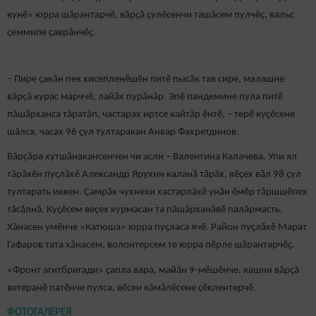
кунӗ» юрра шăрантарчӗ, вӑрҫӑ ҫулӗсенчи ташăсем пулчӗç, вальс
çеммипе çаврăнчӗç.
– Пире ҫакӑн пек хисепленӗшӗн питӗ пысăк тав сире, малашне
вăрçă курас марччӗ, лайăх пурăнăр. Эпӗ пандемине пула питӗ
пӑшӑрханса тăратăп, частарах иртсе кайтăр ӗнтӗ, – терӗ куçӗсене
шăлса, часах 96 ҫул тултаракан Анвар Фахретдинов.
Вӑрҫӑра хутшӑнакансенчен чи асли – Валентина Калачева. Упи ял
тӑрӑхӗн пуҫлӑхӗ Александр Ярухин каланӑ тӑрӑх, кӗҫех вӑл 98 ҫул
тултарать иккен. Ҫамрӑк чухнехи хастарлăхӗ унăн ӗмӗр тӑршшӗпех
тăсăлнă. Куҫӗсем веçех курмасан та пăшăрханăвӗ палăрмасть.
Хăнасен умӗнче «Катюша» юрра пуҫласа ячӗ. Район пуҫлӑхӗ Марат
Гафаров тата хӑнасем, волонтерсем те юрра пӗрле шӑрантарчӗҫ.
«Фронт агитбригади» çапла вара, майăн 9-мӗшӗнче, кашни вăрçă
ветеранӗ патӗнче пулса, вӗсен кăмăлӗсене çӗклентерчӗ.
ФОТОГАЛЕРЕЯ