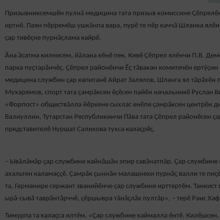
Призывниксемшӗн пулнă медицина тата призыв комиссине Çӗпрелӗн
иртнӗ. Паян пӗрремӗш ушкӑнпа вара, пурӗ те пӗр каччă Шланка ялӗ
çар тивӗçне пурнăçлама кайрӗ.
Ăна ăсатма килнисем, йӑлана кӗнӗ пек, Кивӗ Ҫӗпрел ялӗнчи П.В. Дем
парка пуҫтарӑнчӗҫ. Çӗпрел районӗнчи Ӗҫ тӑвакан комитечӗн ертӳҫин 
медицина службин ҫар капитанӗ Айрат Залялов, Шланга ял тӑрӑхӗн 
Мухарямов, спорт тата ҫамрӑксен ӗҫӗсен пайӗн начальникӗ Руслан 
«Форпост» обществăлла йӗркене сыхлас енӗпе ҫамрӑксен центрӗн д
Валиуллин, Тутарстан Республикинчи Пăва тата Ҫӗпрел районӗсен ҫ
представителӗ Нуршат Салихова тухса калаçрӗç.
– Ывӑлăмăр ҫар службине кайнӑшӑн эпир савӑнатпӑр. Ҫар службине 
ахальтен каламаҫҫӗ. Ҫамрӑк ҫыннӑн малашнехи пурнӑҫ валли те пиҫ
та, Германире сержант званийӗнче ҫар службине ирттертӗм. Танкист
ырă-сывӑ таврӑнтӑрччӗ, çӗршывра тӑнӑҫлӑх пултӑр», – терӗ Раис Хаф
Тимурпа та калаçса илтӗм. «Ҫар службине каймалла ӗнтӗ. Килӗшсен,