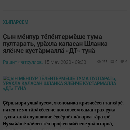
ХЫПАРСЕМ
Ҫын мӗнпур тӗлӗнтермӗше тума
пултарать, урӑхла каласан Шланка
ялӗнче кустӑрмаллӑ «ДТ» тунă
Рашит Фатхуллов,
15 May 2020 - 09:33
338
0
0
Ҫӗршыври улшăнусем, экономика кризисӗсен тапхăрӗ,
питех те ял тӑрӑхӗсенче колхозсем самантрах çука
тухни халӑх хушшинче ӗҫсӗрлӗх кăларса тăратрӗ.
Нумайӑшӗ хӑйсен тӗп профессийӗсене улӑштарнӑ,