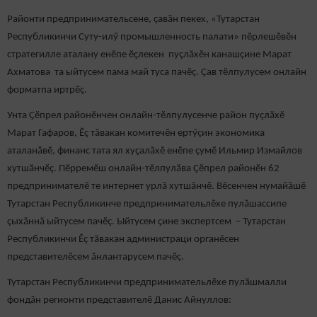
Районти предпринимательсене, çавӑн пекех, «Тутарстан
Республикинчи Суту-илӳ промышленность палати» пӗрлешӗвӗн
стратегилле аталану енӗпе ӗҫлекен пуçлăхӗн канашçине Марат
Ахматова та ыйтусем пама май туса пачӗç. Ҫав тӗлпулусем онлайн
форматпа иртрӗç.
Унта Ҫӗпрел районӗнчен онлайн-тӗлпулусенче район пуҫлӑхӗ
Марат Гафаров, Ӗç тăвакан комитечӗн ертӳçин экономика
аталанӑвӗ, финанс тата ял хуҫалӑхӗ енӗпе çумӗ Ильмир Измайлов
хутшӑнчӗç. Пӗрремӗш онлайн-тӗлпулӑва Ҫӗпрел районӗн 62
предпринимателӗ те интернет урлӑ хутшăнчӗ. Вӗсенчен нумайӑшӗ
Тутарстан Республикинче предпринимательлӗхе пулӑшассипе
çыхăннă ыйтусем пачӗç. Ыйтусем çине экспертсем – Тутарстан
Республикинчи Ӗҫ тӑвакан администраци органӗсен
представителӗсем ăнлантарусем пачӗç.
Тутарстан Республикинчи предпринимательлӗхе пулӑшмалли
фондӑн регионти представителӗ Данис Айнуллов: