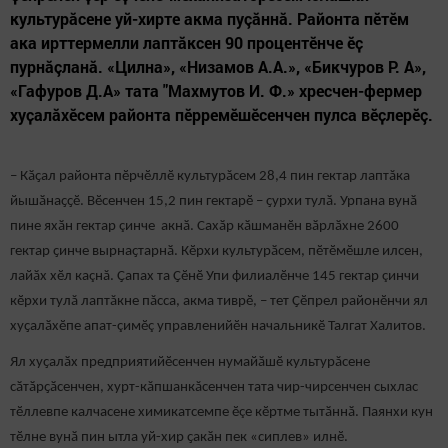
культурӑсене уй-хирте акма пуçăннӑ. Районта пӗтӗм
ака ирттермелли лаптӑксен 90 процентӗнче ӗҫ
пурнăçланă. «Цилна», «Низамов А.А.», «Бикчуров Р. А»,
«Гафуров Д.А» тата "Махмутов И. Ф.» хресчен-фермер
хуҫалӑхӗсем районта пӗрремӗшӗсенчен пулса вӗҫлерӗç.
– Кӑҫал районта пӗрчӗллӗ культурăсем 28,4 пин гектар лаптăка
йышӑнаҫҫӗ. Вӗсенчен 15,2 пин гектарӗ – ҫурхи тулӑ. Урпана вунӑ
пине яхӑн гектар çинче акнӑ. Сахӑр кӑшманӗн вӑрлӑхне 2600
гектар ҫинче вырнаҫтарнӑ. Кӗрхи культурӑсем, пӗтӗмӗшле илсен,
лайӑх хӗл каçнă. Ҫапах та Ҫӗнӗ Упи филиалӗнче 145 гектар çинчи
кӗрхи тулă лаптăкне пăсса, акма тиврӗ, – тет Ҫӗпрел районӗнчи ял
хуҫалӑхӗпе апат-çимӗç управленийӗн начальникӗ Талгат Халитов.
Ял хуҫалӑх предприятийӗсенчен нумайӑшӗ культурăсене
сӑтӑрҫӑсенчен, хурт-кăпшанкăсенчен тата чир-чирсенчен сыхлас
тӗллевпе калчасене химикатсемпе ӗçе кӗртме тытӑннӑ. Паянхи кун
тӗлне вунӑ пин ытла уй-хир ҫакӑн пек «сиплев» илнӗ.