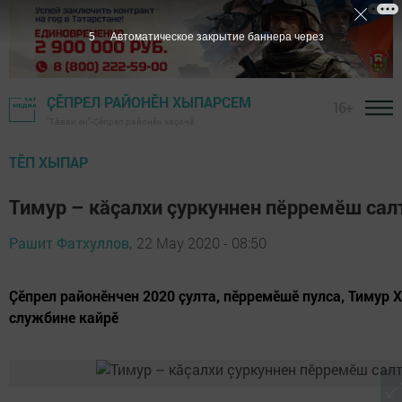
4
Автоматическое закрытие баннера через
ҪӖПРЕЛ РАЙОНӖН ХЫПАРСЕМ
16+
"Тӑван ен"-Çĕпрел районĕн хаçачӗ
ТӖП ХЫПАР
Тимур – кăçалхи çуркуннен пӗрремӗш сал
Рашит Фатхуллов,
22 May 2020 - 08:50
Ҫӗпрел районӗнчен 2020 ҫулта, пӗрремӗшӗ пулса, Тимур 
службине кайрӗ