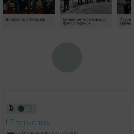
Ветеран паян та хастар
Ентеш-салтаксене асӑнса
Ăрусен 
футбол турнирӗ
çирӗпле
Телефон АО «ТАТМЕДИА»:
(843) 222 09 84