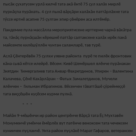
пысӑк ҫухатусем урлă килчӗ тата акă ӗнтӗ 75 ҫул халăх мирлӗ
пурнăçпа пурăнать. 4 ҫул пынă вăрçăри халăхăн паттăрлăхне тата
тӳссе иртнӗ асапне 75 çултан эпир çӗнӗрен аса илтӗмӗр.
Пандемие пула массăлла мероприятисене ирттерме чарнă вăхăтра
та, тăнăç пурнăçшăн кӗрешнӗ паттăр салтаксене халăх ирӗк панă
майсемпе килӗшӳллӗн чунтан саламларӗ, тав турӗ.
Аслă Çӗнтерӗвӗн 75 çулхи уявне районта пурӗ те пилӗк фронтовик
кӑна сывă кӗтсе илейрӗ. Вӗсем: Кивӗ Шемӗршел ялӗнче пурăнакан
Зиятдин Тимергалиев тата Анвар Фахретдинов, Упирен – Валентина
Калачева, Ҫӗнӗ Кахăрлăран – Фатых Замалетдинов, Мучели
ялӗнчен – Гильман Ибрагимов. Вӗсенчен тӑваттӑшӗ çӳреймеççӗ
тата виҫҫӗшӗн куçӗсем курми пулнă.
* * *
Майăн 9-мӗшӗнчи ир район центрӗнче Вăрçă тата Ӗç Мухтавӗн
Монуменчӗ умӗнчи ӗмӗрлӗх вут патӗнче веноксем тата чечексем
хунинчен пуçланчӗ. Унта район пуçлăхӗ Марат Гафаров, ветерансен