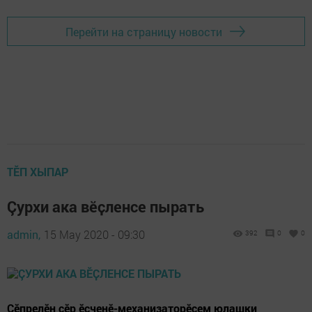
Перейти на страницу новости
ТӖП ХЫПАР
​​​​​​​Çурхи ака вӗҫленсе пырать
admin,
15 May 2020 - 09:30
392
0
0
Ҫӗпрелӗн ҫӗр ӗҫченӗ-механизаторӗсем юлашки