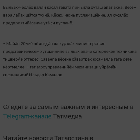
Выльăх-чӗрлӗх валли кӑҫал тӑватӑ пин ытла хутăш апат акнӑ. Вӗсем
вара лайӑх шăтса тухнă. Кӗҫех, июнь пуҫламӑшӗнче, ял хуҫалӑх
предприятийӗсенче утă çи пуҫланӗ.
– Майӑн 20-мӗшӗ хыҫҫӑн ял хуҫалӑх министерствин
представителӗсем хутшӑннипе выльӑх апачӗ хатӗрлекен техникăна
тишкерӳ ирттерӗҫ. Ҫавӑнпа вӗсене хӑвӑртрах юсамалла тата рете
кӗртмелле, – тет агроуправленийӗн механизаци уйрăмӗн
специалисчӗ Ильдар Камалов.
Следите за самым важным и интересным в
Telegram-канале
Татмедиа
Читайте новости Татарстана в