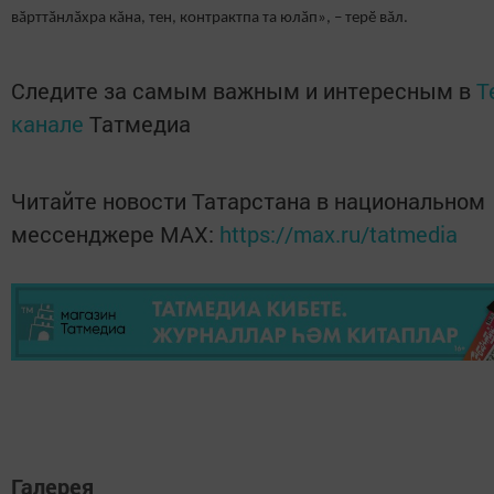
вӑрттӑнлӑхра кăна, тен, контрактпа та юлӑп», – терӗ вăл.
Следите за самым важным и интересным в
T
канале
Татмедиа
Читайте новости Татарстана в национальном
мессенджере MАХ:
https://max.ru/tatmedia
Галерея