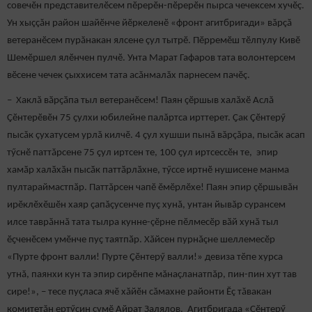
совечӗн представителӗсем пӗрерӗн-пӗрерӗн пырса чечексем хучӗç.
Ун хыççăн район шайӗнче йӗркеленӗ «фронт агитбригади» вăрçă
ветеранӗсем пурăнакан ялсене çул тытрӗ. Пӗрремӗш тӗлпулу Кивӗ
Шемӗршел ялӗнчен пулчӗ. Унта Марат Гафаров тата волонтерсем
вӗсене чечек ҫыххисем тата асăнмалăх парнесем пачӗç.
– Хаклă вӑрҫӑпа тыл ветеранӗсем! Паян çӗршыв халăхӗ Аслă
Çӗнтерӗвӗн 75 ҫулхи юбилейне палăртса ирттерет. Ҫак Çӗнтерӳ
пысăк çухатусем урлă килчӗ. 4 ҫул хушши пынă вăрçăра, пысăк асап
тӳснӗ паттăрсене 75 çул иртсен те, 100 ҫул иртсессӗн те, эпир
хамӑр халӑхӑн пысӑк паттӑрлӑхне, тӳссе иртнӗ нушисене манма
пултараймастпӑр. Паттăрсен чапӗ ӗмӗрлӗхе! Паян эпир çӗршывăн
ирӗклӗхӗшӗн хаяр çапăçусенче пуç хунă, унтан йывăр сурансем
илсе таврăннă тата тылра кунне-çӗрне пӗлмесӗр вӑй хунă тыл
ӗҫченӗсем умӗнче пуҫ таятпӑр. Хăйсен пурнăçне шеллемесӗр
«Пурте фронт валли! Пурте Çӗнтерӳ валли!» девиза тӗпе хурса
утнă, паянхи кун та эпир сирӗнпе мăнаçланатпăр, пин-пин хут тав
сире!», – тесе пуçласа ячӗ хăйӗн сăмахне районти Ӗç тăвакан
комитетăн ертӳҫин çумӗ Айрат Залялов. Агитбригада «Ҫӗнтерӳ