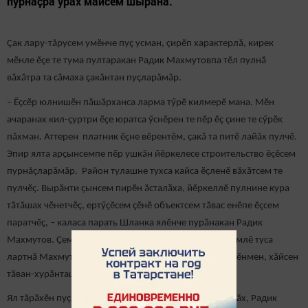
пурнӑҫра урӑх майсем шыранӑ.
Çак лару-тăрусем умӗнче пуç усман, çирӗп характерлă, кирек
мӗнле ӗçе те тума пултаракан Радик Махмутовпа тӗл пулнӑ
вăхăтра та сăмаха çакăнтан пуçларăмăр.
– Ӗҫсӗр юлнишӗн пăшăрханса ларма тӳрӗ килмерӗ мана. Мӗн
ачаранах кил-çуртри ӗҫе юратса ӳснӗрен те пӗр ӗç çине те сӳрӗк
пăхман. Аттерен платник ӗҫне вӗрентӗм, çакă та питӗ лайăх пулчӗ.
Эпир ялта арҫынсемпе пӗр ушкӑн йӗркелесе строительство ӗçӗсем
пурнăçларăмăр. Район тулашне тухса кайса ӗçленӗ вӑхӑтсем те
пулчӗҫ. Вырӑнти ҫынсем пирӗн ӑсталӑха, йӗркеллӗ пулнине кура
тӑтӑшах чӗнетчӗҫ, ертӳҫӗсем ҫӗнӗ объектсем тӑвас енӗпе ӗҫсем
паратчӗҫ, – каласа парать Шланка ялӗнче пурӑнакан Радик
Махмутов. Ҫемье пурӑнакан ҫурта питӗ пысӑк та илемлӗ туса
лартнӑ Махмутовсем. Ӑна тума ют çӗртен ăстасене чӗнмен, хӑйсен
тӑван-хурӑнташӗсемпе хăпартса лартнă.
Ял тӑрӑхӗн пуҫлӑхӗ Альберт Мухаррямов каланӑ тӑрӑх, Радик