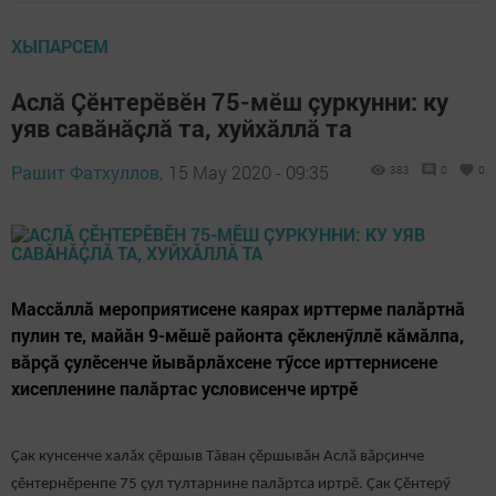
ХЫПАРСЕМ
Аслă Çӗнтерӗвӗн 75-мӗш çуркунни: ку
уяв савăнăçлă та, хуйхăллă та
Рашит Фатхуллов,
15 May 2020 - 09:35
383
0
0
Массăллă мероприятисене каярах ирттерме палăртнă
пулин те, майăн 9-мӗшӗ районта çӗкленӳллӗ кăмăлпа,
вăрçă çулӗсенче йывăрлăхсене тӳссе ирттернисене
хисепленине палăртас условисенче иртрӗ
Ҫак кунсенче халăх çӗршыв Тӑван çӗршывӑн Аслӑ вӑрҫинче
çӗнтернӗренпе 75 ҫул тултарнине палӑртса иртрӗ. Ҫак Çӗнтерӳ