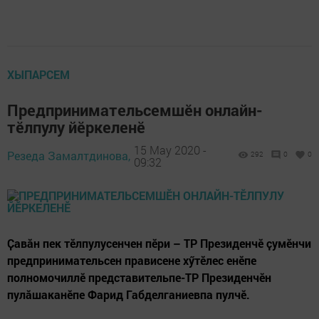
ХЫПАРСЕМ
Предпринимательсемшӗн онлайн-
тӗлпулу йӗркеленӗ
15 May 2020 -
Резеда Замалтдинова,
292
0
0
09:32
Ҫавӑн пек тӗлпулусенчен пӗри – ТР Президенчӗ ҫумӗнчи
предпринимательсен прависене хӳтӗлес енӗпе
полномочиллӗ представительпе-ТР Президенчӗн
пулăшаканӗпе Фарид Габделганиевпа пулчӗ.