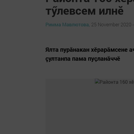
тӳлевсем илнӗ
Римма Мавлютова,
25 November 2020 -
Ялта пурӑнакан хӗрарӑмсене а
ҫултанпа пама пуçланăччӗ