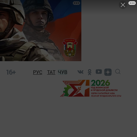
16+
РУС
ТАТ
ЧУВ