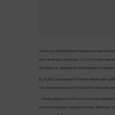
Тутарстан Республикин Правительствин йышăнă
пин тенкӗ укçа парӑнать. 29 çул тултариччен х
тӗслӗхре те, хӗрарӑмăн ялта виҫӗ ҫул пурӑнни 
Ӗç, ӗçлӗх тата социаллӑ хӳтлӗх министрӗн çум
çак тӗллевсем валли çулталăклăх тӑкаксем çы
– Пирӗн районта 2018 ҫултан пуçласа паянхи 
хутчен тӳленекен тӳлевсене илчӗç. Вӗсенчен 