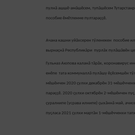
пулнă ашшӗ-амăшӗсем, тупăшӗсем Тутарстанр
пособие ӗмӗтленме пултараççӗ.
Ачана кашни уйӑхсерен тӳленекен пособие ил
вырнаçнă Республикăри пурлăх пулӑшăвӗн це
Гульназ Аюпова каланӑ тӑрӑх, коронавирус и
енӗпе тата коммуналлӑ пулӑшу ӗҫӗсемшӗн тӳл
мӗшӗнчен 2020 ҫулхи декабрӗн 31-мӗшӗчченхи 
параççӗ. 2020 çулхи октябрӗн 2-мӗшӗнчен пу
çуралнипе (усрава илнипе) çыхăннă май, ачис
пуçласа 2021 çулхи мартăн 1-мӗшӗчченхи тапхă