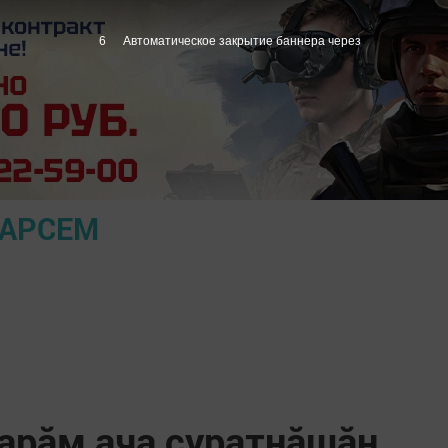
5
Автоматическое закрытие баннера через
ПАРСЕМ
рарӑм ача ҫуратнӑшӑн