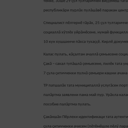
тенкӗ, 30шӗ 29 çул тултариччен виççӗмӗш тата
республикăри пурлăх пулăшăвӗ паракан цент
Специалист пӗлтернӗ тӑрӑх, 25 ҫул тултаричче
социаллă хӳтлӗх уйрăмӗсене, нумай функцилл
10 кун хушшинче пӑхса тухаççӗ. Кирлӗ докумен
Калас пулать, кӑҫалтан ачаллă ҫемьесене соц
Ҫакӑ – сахал тупăшлă çемьесене, пилӗк тата у
7 ҫула çитичченхи пулнă çемьери кашни ачана 
ТР патшалӑх тата муниципаллă услугăсен порта
палăртма заявлени пама май пур. Урӑхла кала
пособие палăртма пулать.
Ҫакăншăн Пӗрлехи идентификаци тата аутенти
ҫула çитичченхи ачисем (пӗтӗмӗшле пӗлӳ пара