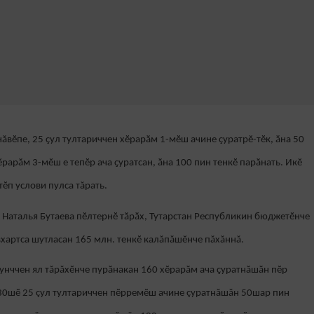
вӗпе, 25 ҫул тултариччен хӗрарӑм 1-мӗш ачине ҫуратрӗ-тӗк, ӑна 50
ӗрарӑм 3-мӗш е тепӗр ача ҫуратсан, ӑна 100 пин тенкӗ парӑнать. Икӗ
тӗп услови пулса тăрать.
ӗ Наталья Бутаева пӗлтернӗ тӑрӑх, Тутарстан Республикин бюджетӗнче
вхартса шутласан 165 млн. тенкӗ калăпăшӗнче пăхăннă.
кунччен ял тăрăхӗнче пурӑнакан 160 хӗрарӑм ача ҫуратнӑшӑн пӗр
130шӗ 25 çул тултариччен пӗрремӗш ачине çуратнăшăн 50шар пин