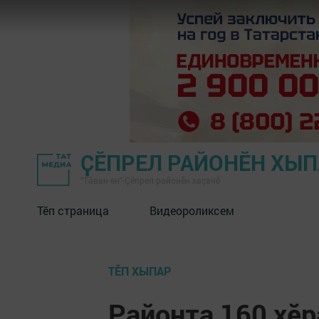
ҪӖПРЕЛ РАЙОНӖН ХЫ
"Тӑван ен"-Çĕпрел районĕн хаçачӗ
Тӗп страница
Видеороликсем
ТӖП ХЫПАР
Районта 160 хӗ