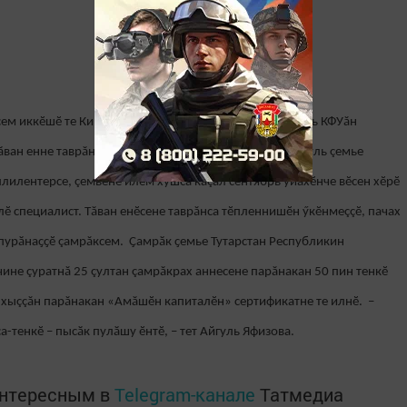
ем иккӗшӗ те Кивӗ Ҫӗпрел ялӗнче ҫуралса ӳснӗ. Айгуль КФУăн
ан енне таврăнса, ӗçе кӗрет. 2019 ҫулта Халитпа Айгуль çемье
уллилентерсе, çемьене илем хушса кăçал сентябрь уйăхӗнче вӗсен хӗрӗ
ллӗ специалист. Тăван енӗсене таврăнса тӗпленнишӗн ӳкӗнмеççӗ, пачах
е пурӑнаҫҫӗ çамрăксем. Ҫамрӑк ҫемье Тутарстан Республикин
ине çуратнă 25 çултан çамрăкрах аннесене парăнакан 50 пин тенкӗ
ă хыççăн парăнакан «Амăшӗн капиталӗн» сертификатне те илнӗ. –
а-тенкӗ – пысӑк пулӑшу ӗнтӗ, – тет Айгуль Яфизова.
интересным в
Telegram-канале
Татмедиа