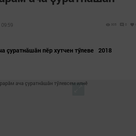
 09:59
305
0
ча ҫуратнӑшӑн пӗр хутчен тӳлеве 2018