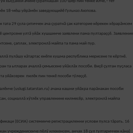
 ун хыççăнхи ачине çуратнăшăн 100-шер пин тенкӗ илчӗ,– тет
рӗн 18-мӗш уйрăмӗн заведующийӗ Гульназ Аюпова.
н тата 29 ҫула çитиччен ача ҫуратнӑ çак категорие кӗрекен хӗрарӑмсем
ӗ центрсене ултă уйăх хушшинче заявлени пама пултараççӗ. Заявление
тсене, çаплах, электронлӑ майпа та пама май пур.
иаллӑ пулӑшу кăтартас енӗпе хушма республика мерисене те кӗртнӗ.
нран та ытларах ачаллӑ ҫемьесене уйăхлăх пособи. Виҫӗ ҫултан пуҫласа
та уйăхсерен пилӗк пин тенкӗ пособи тӳлеҫҫӗ.
лӗнче (uslugi.tatarstan.ru) ачана кашни уйӑхра парăнакан пособи
сан, социаллă хӳтлӗх управленине килмесӗр, электронлӑ майпа
фикаци (ЕСИА) системинче регистрациленни услови пулса тăрать. 16
кан учрежденисенче пӗлӳ илекенсем, анчах 18 ҫул тултариччен кăна)