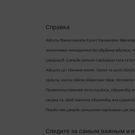
Справка
Айгуль Фанисовнапа Халит Халикович Яфизовс
экономика-менеджментӑн уйрӑмне вӗçлесе, тӑв
çавăраççӗ. Çамрăк çемьен савăнăçне тата та т
Айсылу çут тӗнчене килет. Халит та аслӑ пӗлӳ
урӑхла, кунта хӑйсен йӑвисене тӑвас тӗллевп
Правительствинчен ялта пурăнса, пӗрремӗш ач
укçана та, çӗнӗ законпа пӗрремӗш ача çуралн
Пирӗн пек ҫамрӑк ҫемьесене парăнакан ҫак укҫ
Следите за самым важным и 