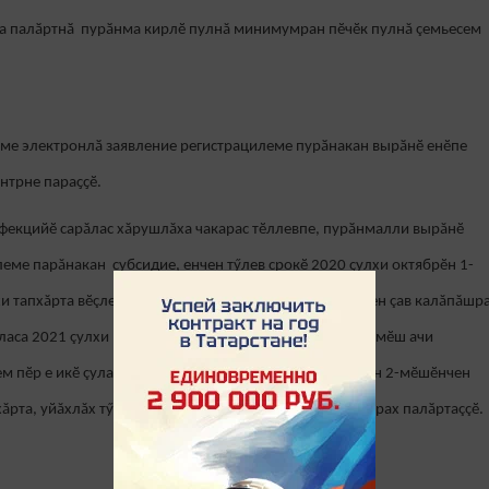
а палӑртнӑ пурӑнма кирлӗ пулнă минимумран пӗчӗк пулнă çемьесем
ме электронлӑ заявление регистрацилеме пурӑнакан вырӑнӗ енӗпе
нтрне параҫҫӗ.
нфекцийӗ сарăлас хăрушлăха чакарас тӗллевпе, пурӑнмалли вырăнӗ
еме парăнакан субсидие, енчен тӳлев срокӗ 2020 ҫулхи октябрӗн 1-
тапхăрта вӗçленсен, ăна вăрăмлатса, 6 уйăха çитиччен çав калăпăшр
çласа 2021 çулхи мартăн 1-мӗшӗчченхи тапхăрта пӗрремӗш ачи
ем пӗр е икӗ çула çитнӗ çемьесене, 2020 ҫулхи октябрӗн 2-мӗшӗнчен
рта, уйăхлăх тӳлев енӗпе заявление тепӗр хут памасӑрах палӑртаççӗ.