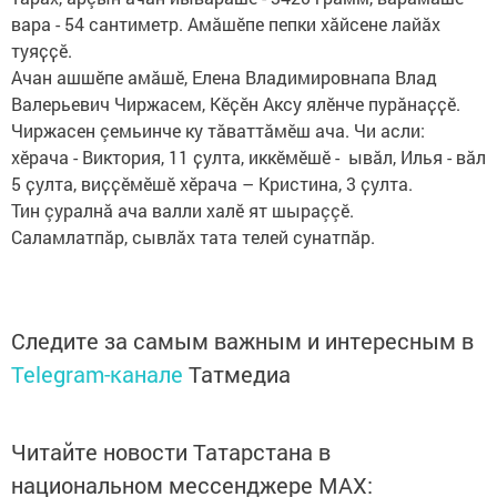
вара - 54 сантиметр. Амӑшӗпе пепки хӑйсене лайӑх
туяҫҫӗ.
Ачан ашшĕпе амăшĕ, Елена Владимировнапа Влад
Валерьевич Чиржасем, Кӗҫӗн Аксу ялӗнче пурӑнаҫҫӗ.
Чиржасен çемьинче ку тӑваттӑмӗш ача. Чи асли:
хӗрача - Виктория, 11 ҫулта, иккӗмӗшĕ - ывӑл, Илья - вăл
5 ҫулта, виҫҫӗмӗшĕ хĕрача – Кристина, 3 ҫулта.
Тин çуралнă ача валли халĕ ят шыраççĕ.
Саламлатпӑр, сывлӑх тата телей сунатпӑр.
Следите за самым важным и интересным в
Telegram-канале
Татмедиа
Читайте новости Татарстана в
национальном мессенджере MАХ: