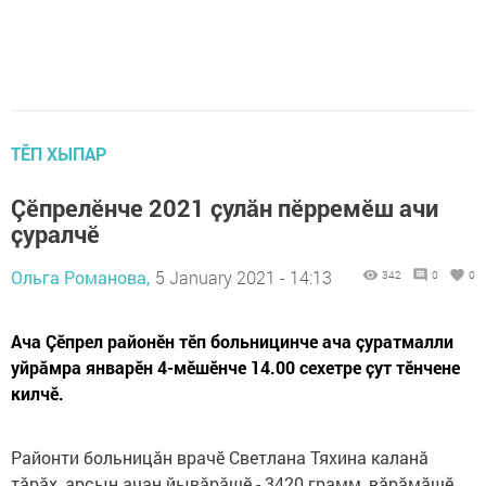
ТӖП ХЫПАР
Çӗпрелĕнче 2021 ҫулăн пӗрремӗш ачи
ҫуралчĕ
Ольга Романова,
5 January 2021 - 14:13
342
0
0
Ача Çĕпрел районĕн тĕп больницинче ача çуратмалли
уйрăмра январĕн 4-мӗшӗнче 14.00 сехетре ҫут тӗнчене
килчĕ.
Районти больницăн врачĕ Светлана Тяхина каланӑ
тӑрӑх, арçын ачан йывăрăшĕ - 3420 грамм, вăрăмăшĕ