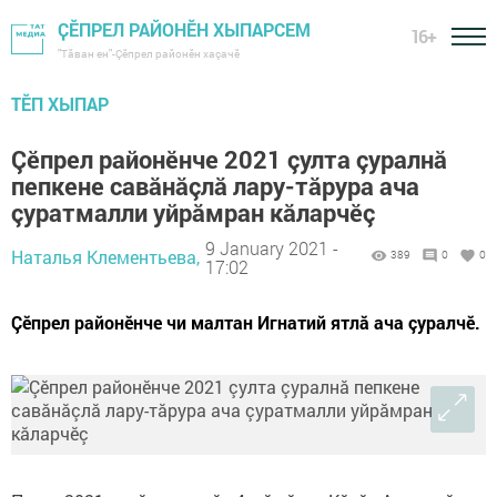
ҪӖПРЕЛ РАЙОНӖН ХЫПАРСЕМ
16+
"Тӑван ен"-Çĕпрел районĕн хаçачӗ
ТӖП ХЫПАР
Çĕпрел районĕнче 2021 çулта çуралнă
пепкене савăнăçлă лару-тăрура ача
çуратмалли уйрăмран кăларчĕç
9 January 2021 -
Наталья Клементьева,
389
0
0
17:02
Çĕпрел районĕнче чи малтан Игнатий ятлă ача çуралчĕ.