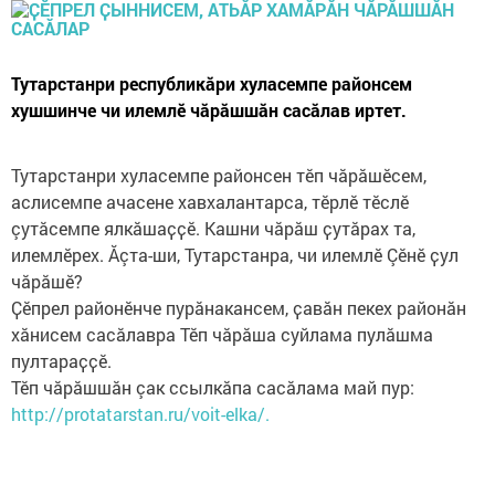
Тутарстанри республикӑри хуласемпе районсем
хушшинче чи илемлӗ чăрăшшăн сасăлав иртет.
Тутарстанри хуласемпе районсен тӗп чăрăшĕсем,
аслисемпе ачасене хавхалантарса, тĕрлĕ тĕслĕ
çутăсемпе ялкӑшаҫҫӗ. Кашни чӑрӑш ҫутӑрах та,
илемлӗрех. Ăçта-ши, Тутарстанра, чи илемлĕ Çӗнӗ ҫул
чăрăшĕ?
Ҫӗпрел районӗнче пурӑнакансем, ҫавӑн пекех районăн
хӑнисем сасӑлавра Тӗп чӑрӑша суйлама пулӑшма
пултараҫҫӗ.
Тӗп чӑрӑшшӑн çак ссылкӑпа сасăлама май пур:
http://protatarstan.ru/voit-elka/.