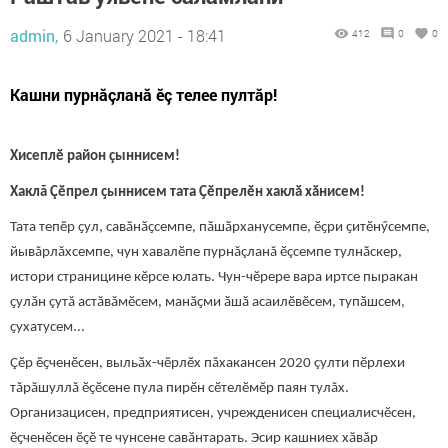
admin,
6 January 2021 - 18:41
412
0
0
Кашни пурнăçланă ӗç телее пултăр!
Хисеплӗ район çыннисем!
Хаклă Çӗпрел ҫыннисем тата Ҫӗпрелӗн хаклӑ хӑнисем!
Тата тепӗр ҫул, савӑнӑҫсемпе, пӑшӑрханусемпе, ӗҫри ҫитӗнӳсемпе,
йывăрлăхсемпе, чун хавалӗпе пурнăçланă ӗçсемпе тулнӑскер,
истори страницине кӗрсе юлать. Чун-чӗрере вара иртсе пыракан
ҫулӑн çутă астăвăмӗсем, манӑҫми ӑшӑ асаилӗвӗсем, тупӑшсем,
ҫухатусем...
Çӗр ӗҫченӗсен, выльӑх-чӗрлӗх пăхакансен 2020 çулти пӗрлехи
тăрăшуллă ӗҫӗсене пула пирӗн сӗтелӗмӗр паян тулăх.
Организацисен, предприятисен, учрежденисен специалисчӗсен,
ӗҫченӗсен ӗҫӗ те чунсене савӑнтарать. Эсир кашниех хăвăр