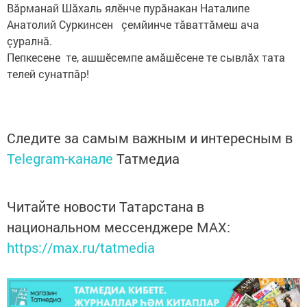
Вăрманай Шăхаль ялĕнче пурăнакан Наталипе
Анатолий Суркинсен çемйинче тăваттăмеш ача
çуралнă.
Пепкесене те, ашшĕсемпе амăшĕсене те сывлăх тата
телей сунатпăр!
Следите за самым важным и интересным в
Telegram-канале
Татмедиа
Читайте новости Татарстана в
национальном мессенджере MАХ:
https://max.ru/tatmedia