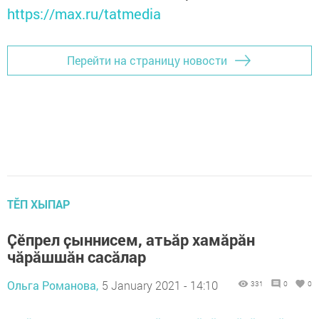
https://max.ru/tatmedia
Перейти на страницу новости
ТӖП ХЫПАР
Ҫӗпрел ҫыннисем, атьӑр хамӑрăн
чӑрӑшшӑн сасӑлар
Ольга Романова,
5 January 2021 - 14:10
331
0
0