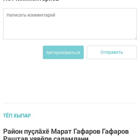
Отправить
Авторизоваться
ТӖП ХЫПАР
Район пуçлăхӗ Марат Гафаров Гафаров
Раштав уявӗпе саламлани