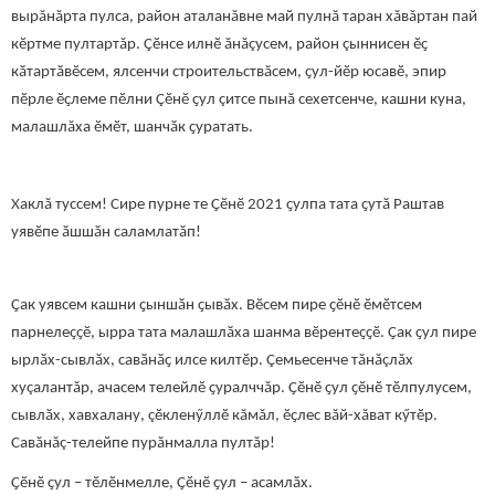
вырăнăрта пулса, район аталанăвне май пулнă таран хăвăртан пай
кӗртме пултартăр. Çӗнсе илнӗ ăнăçусем, район çыннисен ӗҫ
кӑтартӑвӗсем, ялсенчи строительствăсем, ҫул-йӗр юсавӗ, эпир
пӗрле ӗҫлеме пӗлни Çӗнӗ ҫул çитсе пынă сехетсенче, кашни куна,
малашлăха ӗмӗт, шанчӑк ҫуратать.
Хаклă туссем! Сире пурне те Ҫӗнӗ 2021 ҫулпа тата ҫутӑ Раштав
уявӗпе ӑшшӑн саламлатӑп!
Ҫак уявсем кашни ҫыншӑн ҫывӑх. Вӗсем пире ҫӗнӗ ӗмӗтсем
парнелеҫҫӗ, ырра тата малашлӑха шанма вӗрентеҫҫӗ. Ҫак ҫул пире
ырлӑх-сывлӑх, савӑнӑҫ илсе килтӗр. Çемьесенче тăнăçлăх
хуçалантăр, ачасем телейлӗ ҫуралччăр. Ҫӗнӗ ҫул ҫӗнӗ тӗлпулусем,
сывлӑх, хавхалану, çӗкленӳллӗ кăмăл, ӗҫлес вăй-хăват кӳтӗр.
Савăнăç-телейпе пурăнмалла пултăр!
Ҫӗнӗ ҫул – тӗлӗнмелле, Ҫӗнӗ ҫул – асамлӑх.