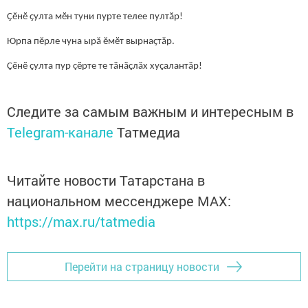
Ҫӗнӗ ҫулта мӗн туни пурте телее пултӑр!
Юрпа пӗрле чуна ырă ӗмӗт вырнаҫтăр.
Ҫӗнӗ ҫулта пур çӗрте те тӑнӑҫлӑх хуҫалантӑр!
Следите за самым важным и интересным в
Telegram-канале
Татмедиа
Читайте новости Татарстана в
национальном мессенджере MАХ:
https://max.ru/tatmedia
Перейти на страницу новости