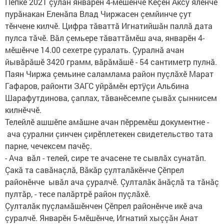
Пепке 2021 çулăн январĕн 4-мĕшĕнче Кĕçĕн Аксу ялĕнче
пурăнакан Еленăпа Влад Чиржасен çемйинче çут
тĕнчене килчĕ. Цифра тăваттă Игнатийшăн паллă дата
пулса тăчĕ. Вăл çемьере тăваттăмĕш ача, январĕн 4-
мĕшĕнче 14.00 сехетре çуралать. Çуралнă ачан
йывăрăшĕ 3420 грамм, вăрăмăшĕ - 54 сантиметр пулнă.
Паян Чиржа çемьине саламлама район пуçлăхĕ Марат
Гафаров, районти ЗАГС уйрăмĕн ертÿçи Альбина
Шарафутдинова, çаплах, тăванĕсемпе çывăх çыннисем
килнĕччĕ.
Телейлĕ ашшĕпе амăшне ачан пĕрремĕш документне -
ача çурални çинчен çирĕплетекен свидетельство тата
парне, чечексем пачĕç.
- Ача вăл - телей, сире те ачасене те сывлăх сунатăп.
Çакă та савăнаçлă, Вăкăр çулталăкĕнче Çĕпрел
районĕнче ывăл ача çуралчĕ. Çулталăк ăнăçлă та тăнăç
пултăр, - тесе палăртрĕ район пуçлăхĕ.
Çулталăк пуçламăшĕнчен Çĕпрел районĕнче икĕ ача
çуралчĕ. Январĕн 5-мĕшĕнче, Игнатий хыççăн Анат