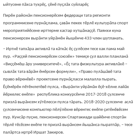
ыйтусене пӑхса тухрӗҫ, çӗнӗ пуҫлӑх суйларӗç
Пирӗн районăн пенсионерӗсем федераци тата регионти
программисене пурнӑҫлама, ҫавӑн пекех тӗрлӗ культурӑпа спорт
мероприятийӗсене ирттерме хастар хутшӑнаҫҫӗ. Паянхи куна
пенсионерсен вырӑнти уйрӑмӗн йышӗнче 433 член шутланать.
– Иртнӗ тапхӑра активлӑ та кăткăс ӗҫ ҫулӗсем тесе хак пама май
пур. «Раççей пенсионерӗсен союзӗн» темиçе çул валли планланă
«Виҫҫӗмӗш ăру университечӗ», «Ӗç тата физкультура активлӑхӗ –
сывлӑх тата вӑрӑм ӗмӗрсен формули», «Право пулӑшăвӗ тата
право вӗренӗвӗ» проектсене пурнӑҫласси малалла пырать.
Ӗҫӗмӗрӗн пӗтӗмлетӗвӗ пулса, «Вырăнти уйрăмăн ӗçӗ-хӗлне лайăх
йӗркелес енӗпе» республика конкурсӗнче 2017-2018 ҫулсенче
призлă вырăнсем хӳтӗлесси пулса тăрать. 2018-2020 ҫулсенче аслă
çулсенчисене компьютер пӗлӳлӗхне вӗрентес енӗпе ҫитӗнӗвӗсем
пур. Кунсӑр пуҫне, пенсионерсен Спартакиади шайӗнче спортăн
тӗрлӗ тӗсӗсем енӗпе те призлă вырӑнсем йышăнса пыратпăр, – тесе
палӑртса иртрӗ Иршат Закиров.