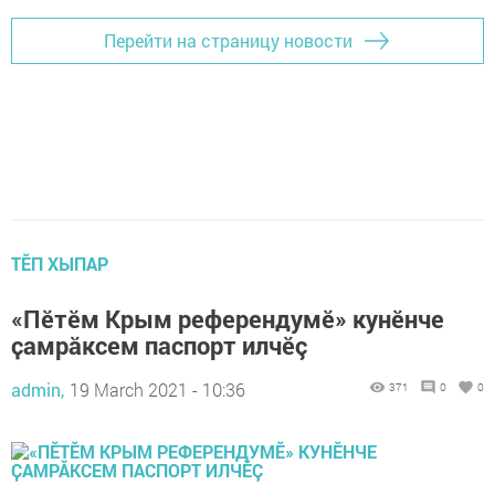
Перейти на страницу новости
ТӖП ХЫПАР
«Пӗтӗм Крым референдумӗ» кунӗнче
ҫамрӑксем паспорт илчӗç
admin,
19 March 2021 - 10:36
371
0
0