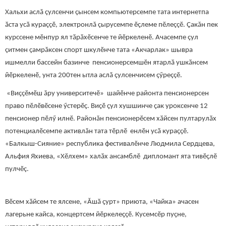
Хальхи аслă çулсенчи çынсем компьютерсемпе тата интернетпа
ӑста усӑ кураççӗ, электронлă çырусемпе ӗçлеме пӗлеççӗ. Çакăн пек
курссене мӗнпур ял тӑрӑхӗсенче те йӗркеленӗ. Ачасемпе çул
çитмен çамрăксен спорт шкулӗнче тата «Акчарлак» шывра
ишмелли бассейн базинче пенсионерсемшӗн ятарлӑ ушкӑнсем
йӗркеленӗ, унта 200тен ытла аслă çулсенчисем çӳреççӗ.
«Виҫҫӗмӗш ăру университечӗ» шайӗнче районта пенсионерсен
право пӗлӗвӗсене ӳстерӗҫ. Виҫӗ ҫул хушшинче ҫак уроксенче 12
пенсионер пӗлӳ илнӗ. Районăн пенсионерӗсем хӑйсен пултарулӑх
потенциалӗсемпе активлăн тата тӗрлӗ енлӗн усӑ кураҫҫӗ.
«Балкыш-Сияние» республика фестивалӗнче Людмила Сердцева,
Альфия Яхиева, «Хӗлхем» халӑх ансамблӗ дипломант ята тивӗçлӗ
пулчӗç.
Вӗсем хӑйсем те ялсене, «Ӑшӑ ҫурт» приюта, «Чайка» ачасен
лагерьне кайса, концертсем йӗркелеҫҫӗ. Кусемсӗр пуҫне,