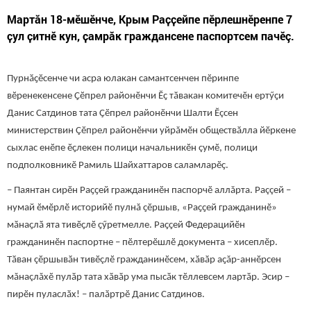
Мартăн 18-мӗшӗнче, Крым Раҫҫейпе пӗрлешнӗренпе 7
ҫул ҫитнӗ кун, ҫамрӑк граждансене паспортсем пачӗç.
Пурнӑҫӗсенче чи асра юлакан самантсенчен пӗринпе
вӗренекенсене Ҫӗпрел районӗнчи Ӗҫ тӑвакан комитечӗн ертӳҫи
Данис Сатдинов тата Ҫӗпрел районӗнчи Шалти Ӗçсен
министерствин Çӗпрел районӗнчи уйрăмӗн обществӑлла йӗркене
сыхлас енӗпе ӗҫлекен полици начальникӗн çумӗ, полици
подполковникӗ Рамиль Шайхаттаров саламларӗҫ.
– Паянтан сирӗн Раҫҫей гражданинӗн паспорчӗ аллăрта. Раççей –
нумай ӗмӗрлӗ историйӗ пулнă ҫӗршыв, «Раҫҫей гражданинӗ»
мӑнаҫлӑ ята тивӗҫлӗ ҫӳретмелле. Раҫҫей Федерацийӗн
гражданинӗн паспортне – пӗлтерӗшлӗ документа – хисеплӗр.
Тӑван çӗршывӑн тивӗçлӗ гражданинӗсем, хӑвӑр аҫăр-аннӗрсен
мăнаçлăхӗ пулӑр тата хӑвӑр ума пысӑк тӗллевсем лартӑр. Эсир –
пирӗн пуласлӑх! – палӑртрӗ Данис Сатдинов.