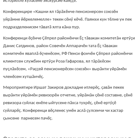
историллӗ хуласене экскурсие каяççӗ.
Конференцире «Кашни ял тӑрӑхӗнче пенсионерсен союзӗн
уйрӑмне йӗркелемелле» текен сӗнӳ кӗчӗ. Паянхи кун тӗлне ун пек
подразделенисем тӑватӑ ялта кӑна пур.
Конференци ӗҫӗнче Ҫӗпрел районӗнчи Ӗҫ тӑвакан комитетăн ертӳҫи
Данис Сатдинов, район Совечӗн Аппарачӗн тата Ӗҫ тӑвакан
комитечӗн яваплӑ ӗҫченӗсем, РФ Пенси фончӗн Ҫӗпрел районӗнчи
клиентсен службин ертӳҫи Роза Гафарова, ял тăрăхӗсен
пуҫлӑхӗсем, «Раҫҫей пенсионерӗсен союзӗн» вырӑнти уйрӑмӗн
членӗсем хутшӑнчӗҫ.
Мероприятире Иршат Закиров докладне итлерӗç, ҫавӑн пекех
вырӑнти уйрăмӗн ревизорӗн отчетне, уйрăмăн çӗнӗ составне, çӗнӗ
ревизора суйлас енӗпе ыйтусене пӑхса тухрӗç, çӗнӗ ертӳçӗ
суйларӗç. Конференци вӗçленес умӗн аслă çулсенчи чи хастар
çынсене парнесем пачӗç.