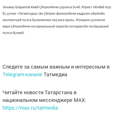
Эльвир Шарапов Кивӗ Ҫӗпрелӗнче ҫуралса ӳснӗ. Юрист пӗлӗвӗ пур.
Ӗҫ çулне «Татавтодор»ăн Ҫӗпрел филиалӗнче кадрсен уйрăмӗн
инспекторӗ пулса ӗçленинчен пуçласа ярать. Юлашки ҫулсенче
вара Ҫӗпрелӗнчи нотариальный округăн нотариусӗн пулăшаканӗ
пулса ӗҫлерӗ.
Следите за самым важным и интересным в
Telegram-канале
Татмедиа
Читайте новости Татарстана в
национальном мессенджере MАХ:
https://max.ru/tatmedia