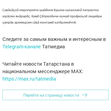
Савӑнӑҫлӑ мероприяти шайӗнче Крыма халалланӑ патриотла
юрӑсем янӑрарӗҫ. Кивӗ Çӗпрелӗнчи нумай профильлӗ лицейри
ҫамрӑк армеецсем сăвă монтажӗ хатӗрленӗччӗ.
Следите за самым важным и интересным в
Telegram-канале
Татмедиа
Читайте новости Татарстана в
национальном мессенджере MАХ:
https://max.ru/tatmedia
Перейти на страницу новости