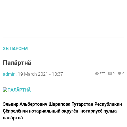
ХЫПАРСЕМ
Палăртнă
admin,
19 March 2021 - 10:37
277
0
0
Эльвир Альбертович Шарапова Тутарстан Республикин
Ҫӗпрелӗнчи нотариальный округӗн нотариусӗ пулма
палӑртнӑ