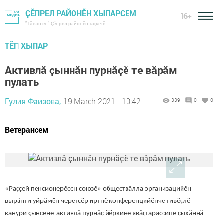
ҪӖПРЕЛ РАЙОНӖН ХЫПАРСЕМ
16+
"Тӑван ен"-Çĕпрел районĕн хаçачӗ
ТӖП ХЫПАР
Активлӑ ҫыннӑн пурнӑҫӗ те вăрăм
пулать
Гулия Фаизова,
19 March 2021 - 10:42
339
0
0
Ветерансем
«Раҫҫей пенсионерӗсен союзӗ» обществăлла организацийӗн
вырӑнти уйрӑмӗн черетсӗр иртнӗ конференцийӗнче тивӗçлӗ
канури çынсене активлӑ пурнӑҫ йӗркине явӑҫтарассипе ҫыхӑннӑ