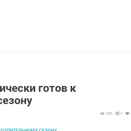
ически готов к
сезону
1230
0