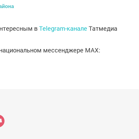
айона
интересным в
Telegram-канале
Татмедиа
в национальном мессенджере MАХ: