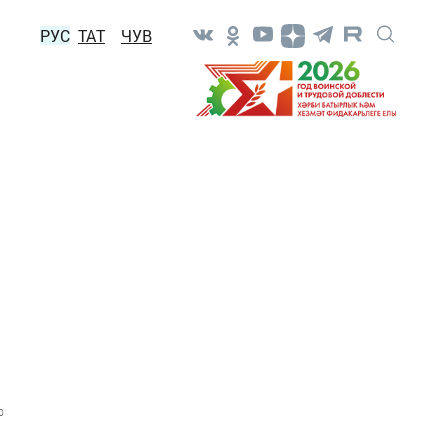
РУС
ТАТ
ЧУВ
0