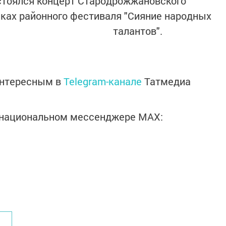
стоялся концерт Стародрожжановского
ках районного фестиваля "Сияние народных
талантов".
интересным в
Telegram-канале
Татмедиа
в национальном мессенджере MАХ: