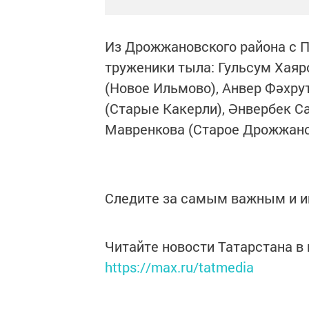
Из Дрожжановского района с П
труженики тыла: Гульсум Хаяр
(Новое Ильмово), Анвер Фәхру
(Старые Какерли), Әнвербек С
Мавренкова (Старое Дрожжано
Следите за самым важным и 
Читайте новости Татарстана 
https://max.ru/tatmedia