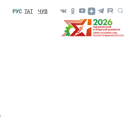
РУС
ТАТ
ЧУВ
0