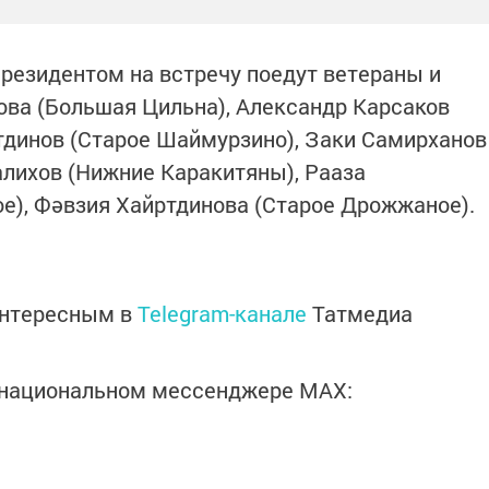
резидентом на встречу поедут ветераны и
ова (Большая Цильна), Александр Карсаков
тдинов (Старое Шаймурзино), Заки Самирханов
алихов (Нижние Каракитяны), Рааза
е), Фәвзия Хайртдинова (Старое Дрожжаное).
интересным в
Telegram-канале
Татмедиа
в национальном мессенджере MАХ: