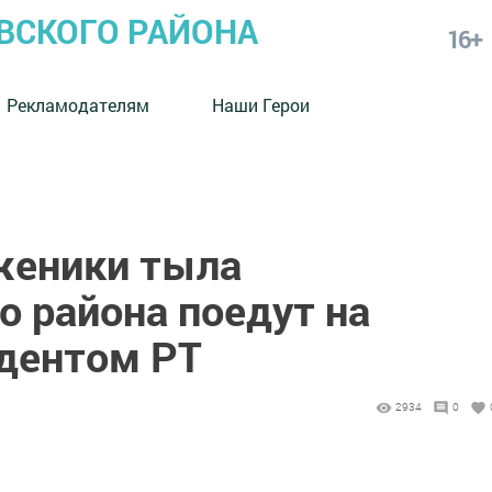
СКОГО РАЙОНА
16+
Рекламодателям
Наши Герои
женики тыла
 района поедут на
идентом РТ
2934
0