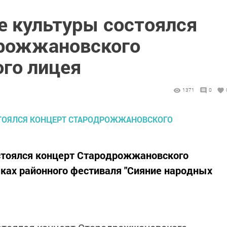
е культуры состоялся
дрожжановского
го лицея
1371
0
стоялся концерт Стародрожжановского
ках районного фестиваля "Сияние народных