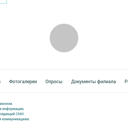
я
Фотогалереи
Опросы
Документы филиала
Р
аконом.
ме информации,
 редакций СМИ.
ым коммуникациям.