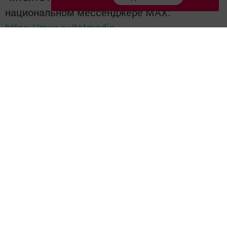
национальном мессенджере MАХ:
https://max.ru/tatmedia
Перейти на страницу новости