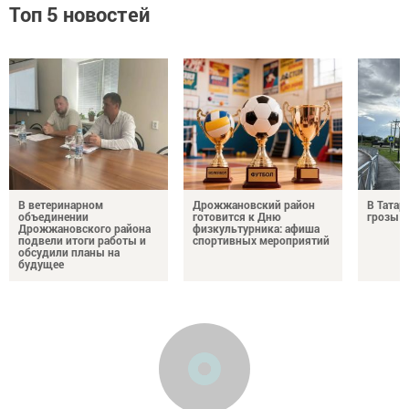
Топ 5 новостей
В ветеринарном
Дрожжановский район
В Татар
объединении
готовится к Дню
грозы и
Дрожжановского района
физкультурника: афиша
подвели итоги работы и
спортивных мероприятий
обсудили планы на
будущее