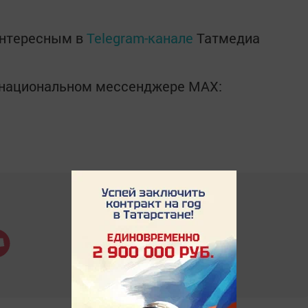
интересным в
Telegram-канале
Татмедиа
в национальном мессенджере MАХ: