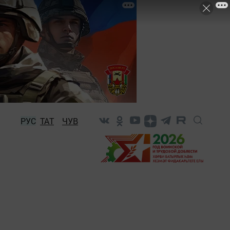
РУС
ТАТ
ЧУВ
а