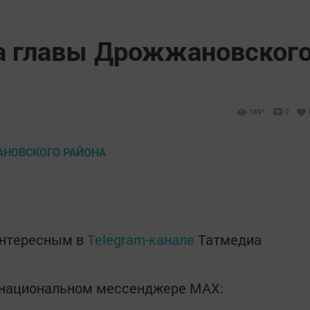
а главы Дрожжановског
1891
0
интересным в
Telegram-канале
Татмедиа
в национальном мессенджере MАХ: