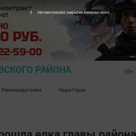
4
Автоматическое закрытие баннера через
СКОГО РАЙОНА
16+
Рекламодателям
Наши Герои
ошла елка главы район