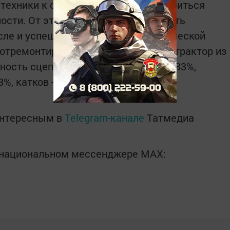
 техники к следующему сезону и добиться
сти. От этого зависит большая часть
исле и успешной работы животноводческой
 отремонтировано или исправно 171 трактор из
вность сцепок - 83%, борон зубовых - 83%,
8%, катков - 61%.
интересным в
Telegram-канале
Татмедиа
в национальном мессенджере MАХ: