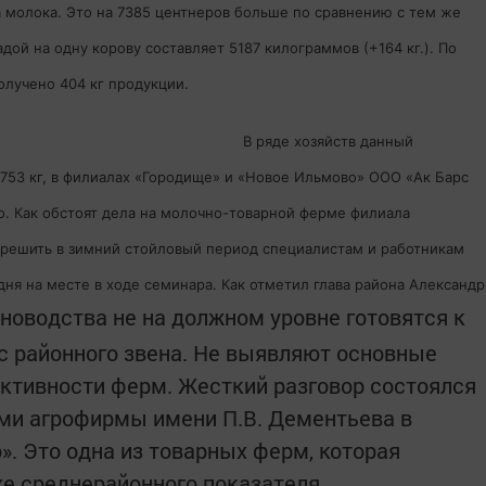
 молока. Это на 7385 центнеров больше по сравнению с тем же
ой на одну корову составляет 5187 килограммов (+164 кг.). По
олучено 404 кг продукции.
В ряде хозяйств данный
 753 кг, в филиалах «Городище» и «Новое Ильмово» ООО «Ак Барс
о. Как обстоят дела на молочно-товарной ферме филиала
т решить в зимний стойловый период специалистам и работникам
дня на месте в ходе семинара. Как отметил глава района Александр
новодства не на должном уровне готовятся к
с районного звена. Не выявляют основные
уктивности ферм. Жесткий разговор состоялся
ми агрофирмы имени П.В. Дементьева в
. Это одна из товарных ферм, которая
е среднерайонного показателя.