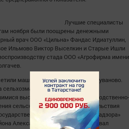
Лучшие специалисты
огам ноября были поощрены денежными
арный врач ООО «Цильна» Фандас Идиатуллин,
ое Ильмово Виктор Выселкин и Старые Ишли
 воспроизводству стада ООО «Агрофирма имени
лгачев.
етили машинно - тракторный парк Дуваново.
а сельхозмашин и условиями труда
шимися выступили начальник производственно-
ения сельского хозяйства и продовольствия
осударственный инспектор «Гостехнадзора»
йона Александр Валерьевич потребовал