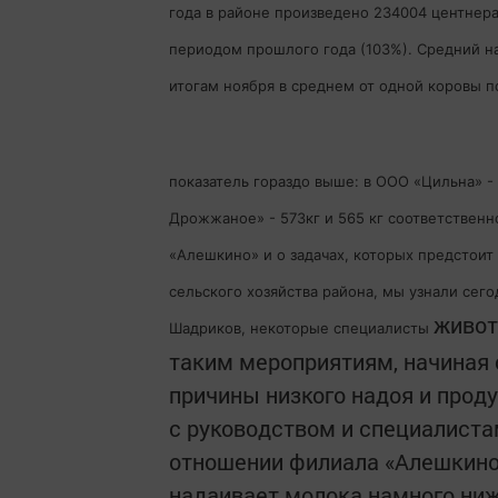
года в районе произведено 234004 центнера
периодом прошлого года (103%). Средний над
итогам ноября в среднем от одной коровы п
показатель гораздо выше: в ООО «Цильна» -
Дрожжаное» - 573кг и 565 кг соответственн
«Алешкино» и о задачах, которых предстои
сельского хозяйства района, мы узнали сего
живот
Шадриков, некоторые специалисты
таким мероприятиям, начиная 
причины низкого надоя и прод
с руководством и специалиста
отношении филиала «Алешкино»
надаивает молока намного ниж