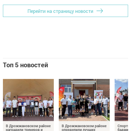
Перейти на страницу новости
Топ 5 новостей
В Дрожжановском районе
В Дрожжановском районе
Спортив
наградили тренеров и
определили лучших
бадминт