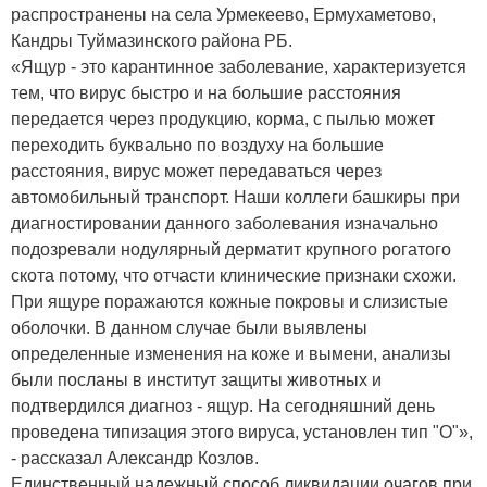
распространены на села Урмекеево, Ермухаметово,
Кандры Туймазинского района РБ.
«Ящур - это карантинное заболевание, характеризуется
тем, что вирус быстро и на большие расстояния
передается через продукцию, корма, с пылью может
переходить буквально по воздуху на большие
расстояния, вирус может передаваться через
автомобильный транспорт. Наши коллеги башкиры при
диагностировании данного заболевания изначально
подозревали нодулярный дерматит крупного рогатого
скота потому, что отчасти клинические признаки схожи.
При ящуре поражаются кожные покровы и слизистые
оболочки. В данном случае были выявлены
определенные изменения на коже и вымени, анализы
были посланы в институт защиты животных и
подтвердился диагноз - ящур. На сегодняшний день
проведена типизация этого вируса, установлен тип "О"»,
- рассказал Александр Козлов.
Единственный надежный способ ликвидации очагов при