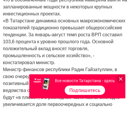
запланированные мощности в некоторых крупных
инвестиционных проектах.
«В Татарстане динамика основных макроэкономических
показателей традиционно превышает общероссийские
тенденции. За январь-август темп роста ВРП составил
103,6 процента к уровню прошлого года. Основной
положительный вклад вносят торговля,
промышленность и сельское хозяйство», -
констатировал министр.
Министр финансов республики Радик Гайзатуллин, в
свою очередь, озвучил в ходе парламентских слушаний
Все новости Татарстана - здесь
позитивный прогноз по бюджету региона. Глава
Подпишитесь
ведомства отметил, что все муниципальные бюджеты
будут «в плюсе», а в расходной части казны ежегодно
увеличивается доля первоочередных и социально
значимых расходов, растет социальная направленность
бюджета. В плановом бюджете на 2018 год они вырастут
на 1,5 процента и составят 71,6 процента от общего