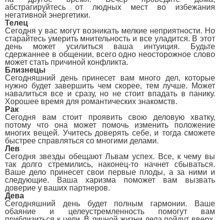
абстрагируйтесь от людных мест во избежания
негативной энергетики.
Телец
Сегодня у вас могут возникать мелкие неприятности. Но
старайтесь умерить мнительность и все уладится. В этот
день может усилиться ваша интуиция. Будьте
сдержаннее в общении, всего одно неосторожное слово
может стать причиной конфликта.
Близнецы
Сегодняшний день принесет вам много дел, которые
нужно будет завершить чем скорее, тем лучше. Может
навалиться все и сразу, но не стоит впадать в панику.
Хорошее время для романтических знакомств.
Рак
Сегодня вам стоит проявить свою деловую хватку,
потому что она может помочь изменить положение
многих вещей. Учитесь доверять себе, и тогда сможете
быстрее справляться со многими делами.
Лев
Сегодня звезды обещают Львам успех. Все, к чему вы
так долго стремились, наконец-то начнет сбываться.
Ваше дело принесет свои первые плоды, а за ними и
следующие. Ваша харизма поможет вам вызвать
доверие у ваших партнеров.
Дева
Сегодняшний день будет полным гармонии. Ваше
обаяние и целеустремленность помогут вам
приблизиться к цели. В личной жизни дела пойдут вверх,