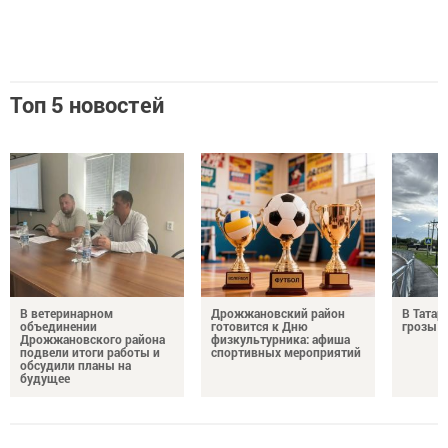
Топ 5 новостей
В ветеринарном
Дрожжановский район
В Татар
объединении
готовится к Дню
грозы и
Дрожжановского района
физкультурника: афиша
подвели итоги работы и
спортивных мероприятий
обсудили планы на
будущее