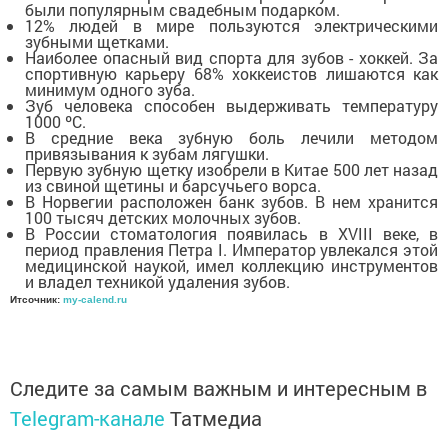
были популярным свадебным подарком.
12% людей в мире пользуются электрическими
зубными щетками.
Наиболее опасный вид спорта для зубов - хоккей. За
спортивную карьеру 68% хоккеистов лишаются как
минимум одного зуба.
Зуб человека способен выдерживать температуру
1000 ºС.
В средние века зубную боль лечили методом
привязывания к зубам лягушки.
Первую зубную щетку изобрели в Китае 500 лет назад
из свиной щетины и барсучьего ворса.
В Норвегии расположен банк зубов. В нем хранится
100 тысяч детских молочных зубов.
В России стоматология появилась в XVIII веке, в
период правления Петра I. Император увлекался этой
медицинской наукой, имел коллекцию инструментов
и владел техникой удаления зубов.
Итсочник:
my-calend.ru
Следите за самым важным и интересным в
Telegram-канале
Татмедиа