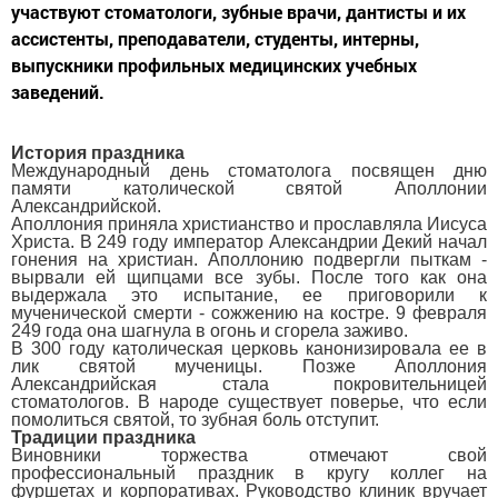
участвуют стоматологи, зубные врачи, дантисты и их
ассистенты, преподаватели, студенты, интерны,
выпускники профильных медицинских учебных
заведений.
История праздника
Международный день стоматолога посвящен дню
памяти католической святой Аполлонии
Александрийской.
Аполлония приняла христианство и прославляла Иисуса
Христа. В 249 году император Александрии Декий начал
гонения на христиан. Аполлонию подвергли пыткам -
вырвали ей щипцами все зубы. После того как она
выдержала это испытание, ее приговорили к
мученической смерти - сожжению на костре. 9 февраля
249 года она шагнула в огонь и сгорела заживо.
В 300 году католическая церковь канонизировала ее в
лик святой мученицы. Позже Аполлония
Александрийская стала покровительницей
стоматологов. В народе существует поверье, что если
помолиться святой, то зубная боль отступит.
Традиции праздника
Виновники торжества отмечают свой
профессиональный праздник в кругу коллег на
фуршетах и корпоративах. Руководство клиник вручает