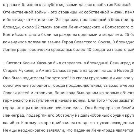
страны и ближнего зарубежья, всеми для кого события Великой
Отечественной войны - это страницы их собственной жизни, пам
и близких,- отметили они. За героизм, проявленный в боях при п
блокады, около 22 тысяч воинов Ленинградского и Волховского ф
Балтийского флота были награждены орденами и медалями. 25 б
командиров получили звание Героя Советского Союза. В блокадн
Ленинграде героически сражались более 40 солдат из нашего ра
…Связист Касым Хасанов был отправлен в блокадный Ленинград и
Старые Чукалы, а Амина Салахова ушла на фронт из села Новое 
Она была водителем "полуторки".На своем грузовике Амина апа у
обеспечение голодного города продовольствием, вывозила через
Ладоги детей и стариков. Ленинград был одним
из первых объек
германского наступления в начале войны. Для того чтобы захвати
город, немцы приложили все свои силы. Они беспрерывно бомб
Ленинград, подвергли его обстрелу из дальнобойных орудий кру
калибра. К этому вскоре прибавился голод- этот ужас осажденны
Немцы неоднократно заявляли, что падение Ленинграда является