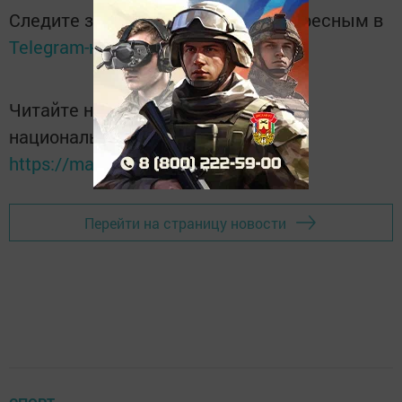
Следите за самым важным и интересным в
Telegram-канале
Татмедиа
Читайте новости Татарстана в
национальном мессенджере MАХ:
https://max.ru/tatmedia
Перейти на страницу новости