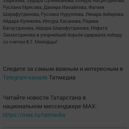
Хафизова, Зуфара Сулейманова, Илнура Насретдинова,
Руслана Мресова, Дамира Измайлова, Фагиля
Шарафутдинова, Руслана Нуруллова, Ленара Акбарова,
Айдара Куликова, Илсура Хасанова, Радика
Багаутдинова, Айдара Шарафутдинова, Илфата
Замалтдинова в упорнейшей борьбе одержала победу
со счетом 8:7. Молодцы!
Следите за самым важным и интересным в
Telegram-канале
Татмедиа
Читайте новости Татарстана в
национальном мессенджере MАХ:
https://max.ru/tatmedia