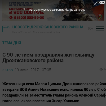
6
Автоматическое закрытие баннера через
НОВОСТИ ДРОЖЖАНОВСКОГО РАЙОНА
16+
Газета "Туган як" - Дрожжановский район
ТЕМА ДНЯ
С 90-летием поздравили жительницу
Дрожжановского района
автор,
19 июля 2017 - 07:05
1
Жительница села Малая Цильна Дрожжановского район
ветерана ВОВ Амине Исхаковне исполнилось 90 лет. С ю
поздравили ее заместитель главы района Алексей Сараф
глава сельского поселения Энсар Хакимов.