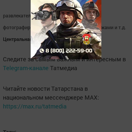
развлекательные игры
фотографирование со сказочными персонажами и т.д.
Центральная библиотека Школа искусств
Следите за самым важным и интересным в
Telegram-канале
Татмедиа
Читайте новости Татарстана в
национальном мессенджере MАХ:
https://max.ru/tatmedia