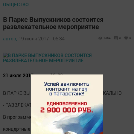
ОБЩЕСТВО
В Парке Выпускников состоится
развлекательное мероприятие
автор,
19 июля 2017 - 05:34
1354
0
0
21 июля 2017 года в 18-00 ч.
В ПАРКЕ ВЫПУСКНИКОВ СОСТОИТСЯ МУЗЫКАЛЬНО
- РАЗВЛЕКАТЕЛЬНОЕ МЕРОПРИЯТИЕ
В программе:
концертные номера