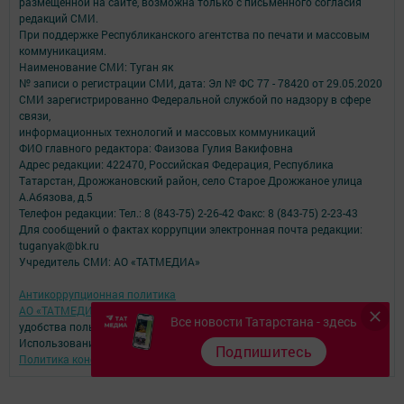
размещенной на сайте, возможна только с письменного согласия
редакций СМИ.
При поддержке Республиканского агентства по печати и массовым
коммуникациям.
Наименование СМИ: Туган як
№ записи о регистрации СМИ, дата: Эл № ФС 77 - 78420 от 29.05.2020
СМИ зарегистрированно Федеральной службой по надзору в сфере
связи,
информационных технологий и массовых коммуникаций
ФИО главного редактора: Фаизова Гулия Вакифовна
Адрес редакции: 422470, Российская Федерация, Республика
Татарстан, Дрожжановский район, село Старое Дрожжаное улица
А.Абязова, д.5
Телефон редакции: Тел.: 8 (843-75) 2-26-42 Факс: 8 (843-75) 2-23-43
Для сообщений о фактах коррупции электронная почта редакции:
tuganyak@bk.ru
Учредитель СМИ: АО «ТАТМЕДИА»
Антикоррупционная политика
АО «ТАТМЕДИА» использует «cookie»
для персонализации сервисов и
Все новости Татарстана - здесь
удобства пользователей сайтом.
Использование «cookie» можно отменить в настройках браузера.
Подпишитесь
Политика конфиденциальности