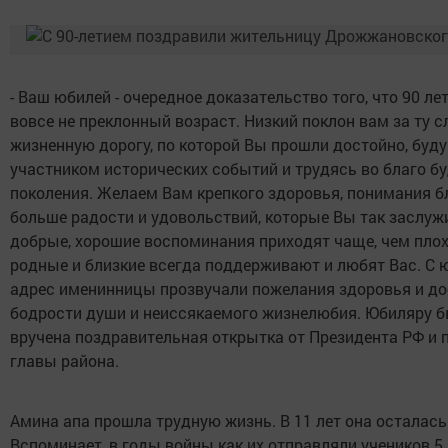
- Ваш юбилей - очередное доказательство того, что 90 лет
вовсе не преклонный возраст. Низкий поклон вам за ту 
жизненную дорогу, по которой Вы прошли достойно, буд
участником исторических событий и трудясь во благо б
поколения. Желаем Вам крепкого здоровья, понимания б
больше радости и удовольствий, которые Вы так заслуж
добрые, хорошие воспоминания приходят чаще, чем плох
родные и близкие всегда поддерживают и любят Вас. С 
адрес именинницы прозвучали пожелания здоровья и до
бодрости души и неиссякаемого жизнелюбия. Юбиляру 
вручена поздравительная открытка от Президента РФ и 
главы района.
Амина апа прошла трудную жизнь. В 11 лет она осталась 
Вспоминает, в годы войны как их отправляли учеников 5