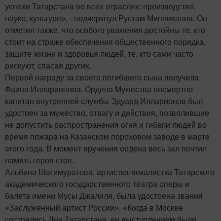
успехи Татарстана во всех отраслях: производстве,
науке, культуре», - подчеркнул Рустам Минниханов. Он
отметил также, что особого уважения достойны те, кто
стоит на страже обеспечения общественного порядка,
защите жизни и здоровья людей, те, кто сами часто
рискуют, спасая других.
Первой награду за своего погибшего сына получила
Фаина Илларионова. Ордена Мужества посмертно
капитан внутренней службы Эдуард Илларионов был
удостоен за мужество, отвагу и действия, позволившие
не допустить распространения огня и гибели людей во
время пожара на Казанском пороховом заводе в марте
этого года. В момент вручения ордена весь зал почтил
память героя стоя.
Альбина Шагимуратова, артистка-вокалистка Татарского
академического государственного театра оперы и
балета имени Мусы Джалиля, была удостоена звания
«Заслуженный артист России». «Когда в Москве
состоялись Дни Татарстана, ее выступлением были