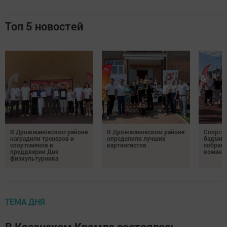
Топ 5 новостей
В Дрожжановском районе
В Дрожжановском районе
Спортив
наградили тренеров и
определили лучших
бадминт
спортсменов в
картингистов
собрали
преддверии Дня
команд
физкультурника
ТЕМА ДНЯ
В Казанском Кремле состоялось