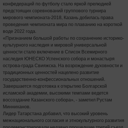
конфедераций по футболу стало яркой прелюдией
предстоящих соревнований группового турнира
мирового чемпионата-2018, Казань добилась права
проведения чемпионата мира по плаванию на короткой
воде 2022 года.
«Признанием большой работы по сохранению историко-
культурного наследия и мировой универсальной
ценности стало включение в Список Всемирного
наследия ЮНЕСКО Успенского собора и монастыря
острова-града Свияжска. На возрождение духовности и
традиционных ценностей нацелено развитие
государственно-конфессиональных отношений.
Завершается подготовка к открытию Болгарской
исламской академии, высокими темпами ведется
воссоздание Казанского собора», - заметил Рустам
Минниханов.
Лидер Татарстана добавил, что высокий уровень
межнационального согласия и этнокультурного развития
продемонстрировали недавно прошедшие третий съезд