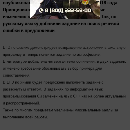
опубликовал проекты документов по ЕГЭ 2018 года.
Принципиальных новшеств нет. Но некоторые
изменения коснутся нескольких предметов. Так, по
русскому языку добавили задание на поиск речевой
ошибки в предложении.
ЕГЭ по физике демонстрирует возвращение астрономии в школьную
программу и теперь появится задание по астрофизике.
В литературе добавлена четвертая тема сочинения, в двух заданиях
отменено требование обосновывать выбор примера для
сопоставления.
В ЕГЭ по химии будет предложено выполнить задание с
развернутым ответом. В заданиях по информатике язык
программирования Си заменен на язык С++ как на более актуальный
и распространенный.
Также по многим предметам увеличены максимальные баллы за
выполнение всей работы.