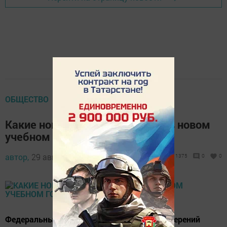
ОБЩЕСТВО
Какие новшества будут на ЕГЭ в новом
учебном году
автор,
29 августа 2017 - 12:17
1375
0
0
Федеральный институт педагогических измерений