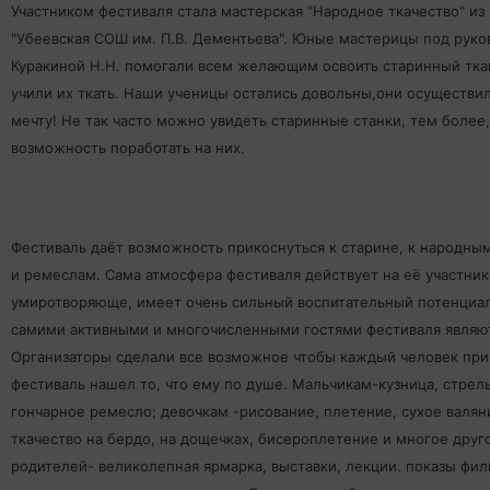
Участником фестиваля стала мастерская "Народное ткачество" и
"Убеевская СОШ им. П.В. Дементьева". Юные мастерицы под рук
Куракиной Н.Н. помогали всем желающим освоить старинный тка
учили их ткать.
Наши ученицы остались довольны,они осуществи
мечту! Не так часто можно увидеть старинные станки, тем более
возможность поработать на них.
Фестиваль даёт возможность прикоснуться к старине, к народны
и ремеслам. Сама атмосфера фестиваля действует на её участник
умиротворяюще, имеет очень сильный воспитательный потенциал
самими активными и многочисленными гостями фестиваля являют
Организаторы сделали все возможное чтобы каждый человек пр
фестиваль нашел то, что ему по душе. Мальчикам-кузница, стрель
гончарное ремесло; девочкам -рисование, плетение, сухое валян
ткачество на бердо, на дощечках, бисероплетение и многое друг
родителей- великолепная ярмарка, выставки, лекции. показы фил