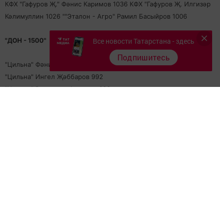
КФХ "Гафуров Җ." Фәнис Каримов 1036 КФХ "Гафуров Җ. Илгизәр
Кәлимуллин 1026 ""Эталон - Агро" Рамил Басыйров 1006
Все новости Татарстана - здесь
"ДОН - 1500"
Подпишитесь
"Цильна" Фәнис Вәлиев 1232
"Цильна" Ингел Җәббаров 992
"Цильна" Владимир Актемов 693
Следите за самым важным и интересным в
Telegram-канале
Татмедиа
Читайте новости Татарстана в
национальном мессенджере MАХ:
https://max.ru/tatmedia