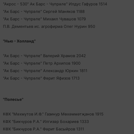
"Акрос - 530" Ак Барс - Чүпрәле" Илдус Гафуров 1514
"Ак Барс - Чүпрәле" Сергей Маняков 1188
"Ак Барс - Чүпрәле" Михаил Чувашов 1079
П.В. Дементьев ис. агрофирма Олег Нурин 950
"Нью - Холланд"
"Ак Барс - Чүпрәле" Валерий Храмов 2042
"Ак Барс - Чүпрәле" Петр Архипов 1900
"Ак Барс - Чүпрәле" Александр Юркин 1811
"Ак Барс - Чүпрәле" Фәрит Яфизов 1713
"Полесье"
КФХ "Мәхмутов И.Ф." Газинур Мөхәммәтҗанов 1915
КФХ "Бикчуров Р.А." Илгизәр Бохариев 1333
КФХ "Бикчуров Р.А." Фәрит Басыйров 1311