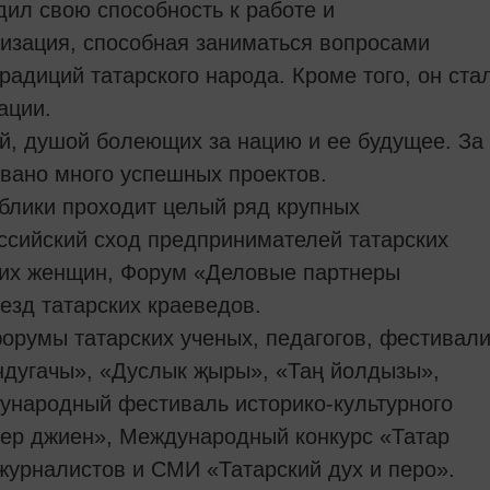
дил свою способность к работе и
низация, способная заниматься вопросами
радиций татарского народа. Кроме того, он ста
ации.
й, душой болеющих за нацию и ее будущее. За
овано много успешных проектов.
блики проходит целый ряд крупных
ссийский сход предпринимателей татарских
ких женщин, Форум «Деловые партнеры
езд татарских краеведов.
орумы татарских ученых, педагогов, фестивал
ндугачы», «Дуслык җыры», «Таң йолдызы»,
ународный фестиваль историко-культурного
кер джиен», Международный конкурс «Татар
журналистов и СМИ «Татарский дух и перо».