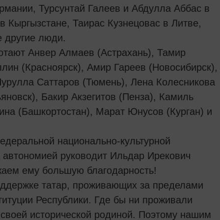
рмании, Турсунтай Галеев и Абдулла Аббас в
в Кыргызстане, Таирас Кузнецовас в Литве,
е другие люди.
ботают Анвер Алмаев (Астрахань), Тамир
лин (Красноярск), Амир Гареев (Новосибирск),
Нурулла Саттаров (Тюмень), Лена Колесникова
яновск), Бакир Акзегитов (Пенза), Камиль
ина (Башкортостан), Марат Юнусов (Курган) и
федеральной национально-культурной
ы автономией руководит Ильдар Ирекович
жаем ему большую благодарность!
оддержке татар, проживающих за пределами
титуции Республики. Где бы ни проживали
н своей исторической родиной. Поэтому нашим