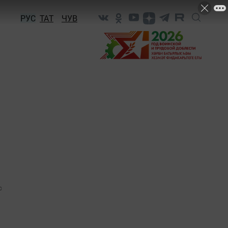
РУС
ТАТ
ЧУВ
0