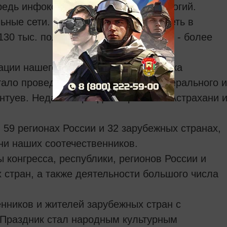
редь инфокоммуникационных технологий.
ьные сети. Например, социальная сеть в
30 тыс. пользователей, а ВКонтакте - более
ации нашего национального праздника
тало проведение Европейского, Федерального и
нтуев. Недавно праздник прошел в Астрахани 
 59 регионах России и 32 зарубежных странах,
ни наших соотечественников.
ы конгресса, республики, регионов России и
 стран, а также деятельности большого числа
нников и жителей зарубежных стран с
. Праздник стал народным культурным