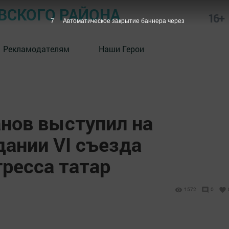
СКОГО РАЙОНА
16+
6
Автоматическое закрытие баннера через
Рекламодателям
Наши Герои
нов выступил на
дании VI съезда
ресса татар
1572
0