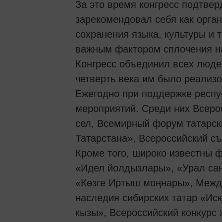
За это время конгресс подтвер
зарекомендовал себя как орга
сохранения языка, культуры и т
важным фактором сплочения н
Конгресс объединил всех люде
четверть века им было реализ
Ежегодно при поддержке респу
мероприятий. Среди них Всеро
сел, Всемирный форум татарс
Татарстана», Всероссийский съ
Кроме того, широко известны ф
«Идел йолдызлары», «Урал са
«Көзге Иртыш моңнары», Межд
наследия сибирских татар «Ис
кызы», Всероссийский конкурс 