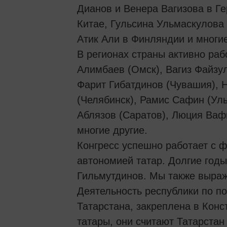
Дианов и Венера Вагизова в Ге
Китае, Гульсина Ульмаскулова 
Атик Али в Финляндии и многи
В регионах страны активно ра
Алимбаев (Омск), Вагиз Файзул
Фарит Гибатдинов (Чувашия), 
(Челябинск), Рамис Сафин (Уль
Аблязов (Саратов), Люция Ваф
многие другие.
Конгресс успешно работает с 
автономией татар. Долгие год
Гильмутдинов. Мы также выра
Деятельность республики по п
Татарстана, закреплена в Конс
татары, они считают Татарста