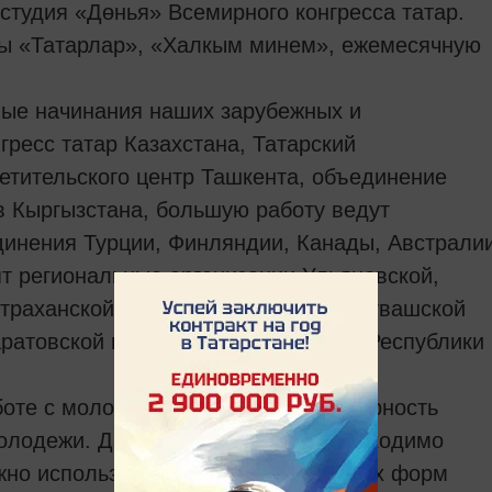
-студия «Дөнья» Всемирного конгресса татар.
мы «Татарлар», «Халкым минем», ежемесячную
ные начинания наших зарубежных и
гресс татар Казахстана, Татарский
етительского центр Ташкента, объединение
в Кыргызстана, большую работу ведут
инения Турции, Финляндии, Канады, Австрали
ят региональные организации Ульяновской,
траханской, Курганской областей, Чувашской
аратовской и Самарской областей и Республики
боте с молодежью. Набирает популярность
олодежи. Данное направление необходимо
жно использовать возможности новых форм