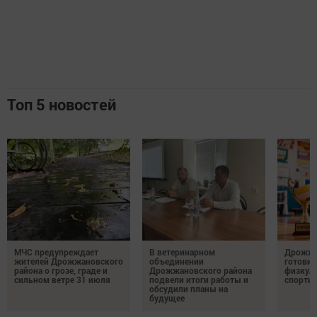
Топ 5 новостей
МЧС предупреждает
В ветеринарном
Дрожжа
жителей Дрожжановского
объединении
готовит
района о грозе, граде и
Дрожжановского района
физкул
сильном ветре 31 июля
подвели итоги работы и
спорти
обсудили планы на
будущее