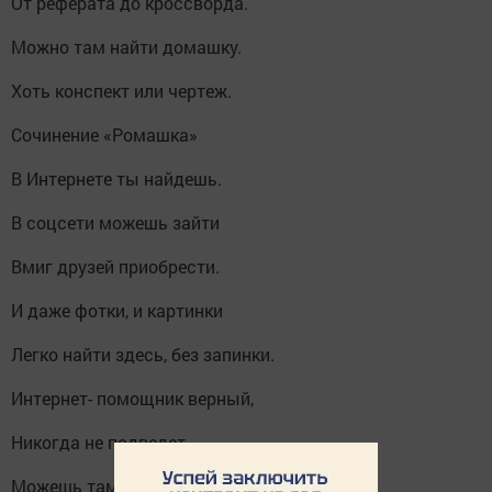
От реферата до кроссворда.
Можно там найти домашку.
Хоть конспект или чертеж.
Сочинение «Ромашка»
В Интернете ты найдешь.
В соцсети можешь зайти
Вмиг друзей приобрести.
И даже фотки, и картинки
Легко найти здесь, без запинки.
Интернет- помощник верный,
Никогда не подведет.
Можешь там создать страницу,