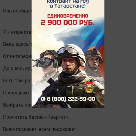
Иль сообщество про спорт.
У Интернета нет границ -
Ведь здесь так много веб-страниц !
От интересных тайн и фактов
До очень крупных небылиц.
Есть там разные рекламы,
Предлагают и товары,
Выбрать праздничный букет,
Прочитать басню «Квартет»…
Всем поможет, всем подскажет.