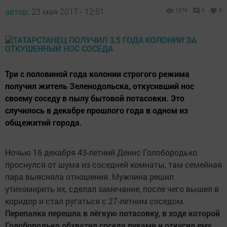
автор,
23 мая 2017 - 12:51
1279
0
0
Три с половиной года колонии строгого режима
получил житель Зеленодольска, откусивший нос
своему соседу в пылу бытовой потасовки. Это
случилось в декабре прошлого года в одном из
общежитий города.
Ночью 16 декабря 43-летний Денис Голобородько
проснулся от шума из соседней комнаты, там семейная
пара выясняла отношения. Мужчина решил
утихомирить их, сделал замечание, после чего вышел в
коридор и стал ругаться с 27-летним соседом.
Перепалка перешла в лёгкую потасовку, в ходе которой
Голобородько обхватил соседа руками и откусил ему