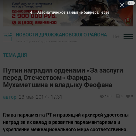
3
Автоматическое закрытие баннера через
НОВОСТИ ДРОЖЖАНОВСКОГО РАЙОНА
16+
Газета "Туган як" - Дрожжановский район
ТЕМА ДНЯ
Путин наградил орденами «За заслуги
перед Отечеством» Фарида
Мухаметшина и владыку Феофана
автор,
23 мая 2017 - 17:31
1437
0
0
Глава парламента РТ и правящий архиерей удостоены
наград за их вклад в развитие парламентаризма и
укрепление межнационального мира соответственно.