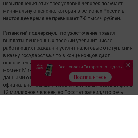
невыполнения этих трех условий человек получает
минимальную пенсию, которая в регионах России в
настоящее время не превышает 7-8 тысяч рублей.
Рязанский подчеркнул, что ужесточение правил
выплаты пенсионных пособий увеличит число
работающих граждан и усилит налоговые отступления
в казну государства, что в конце концов даст
положительные результаты. При этом на данный
Все новости Татарстана - здесь
момент Министерство труда не располагает точными
Подпишитесь
данными о количестве не трудоустроенных
официально граждан. Изначально заявлялась цифра в
12 миллионов человек, но Росстат заявил, что речь
идет о более чем 30 миллионах жителей нашей страны.
Следите за самым важным и интересным в
Telegram-канале
Татмедиа